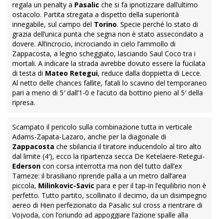
regala un penalty a
Pasalic
che si fa ipnotizzare dall’ultimo
ostacolo. Partita stregata a dispetto della superiorità
innegabile, sul campo del
Torino
. Specie perché lo stato di
grazia dell’unica punta che segna non è stato assecondato a
dovere. All’incrocio, incrociando in cielo l’ammollo di
Zappacosta, a legno scheggiato, lasciando Saul Coco tra i
mortali. A indicare la strada avrebbe dovuto essere la fucilata
di testa di
Mateo Retegui
, reduce dalla doppietta di Lecce.
Al netto delle chances fallite, fatali lo scavino del temporaneo
pari a meno di 5′ dall’1-0 e l’acuto da bottino pieno al 5′ della
ripresa.
Scampato il pericolo sulla combinazione tutta in verticale
Adams-Zapata-Lazaro, anche per la diagonale di
Zappacosta
che sbilancia il tiratore inducendolo al tiro alto
dal limite (4′), ecco la ripartenza secca De Ketelaere-Retegui-
Ederson
con corsa interrotta ma non del tutto dall’ex
Tameze: il brasiliano riprende palla a un metro dall’area
piccola,
Milinkovic-Savic
para e per il tap-in l’equilibrio non è
perfetto. Tutto partito, scollinato il decimo, da un disimpegno
aereo di Hien perfezionato da Pasalic sul cross a rientrare di
Vojvoda, con l’oriundo ad appoggiare l’azione spalle alla