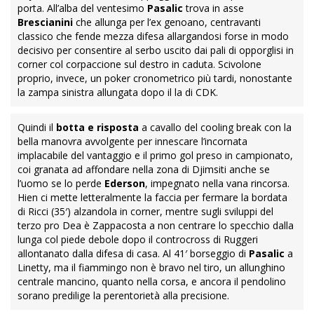
porta. All’alba del ventesimo
Pasalic
trova in asse
Brescianini
che allunga per l’ex genoano, centravanti
classico che fende mezza difesa allargandosi forse in modo
decisivo per consentire al serbo uscito dai pali di opporglisi in
corner col corpaccione sul destro in caduta. Scivolone
proprio, invece, un poker cronometrico più tardi, nonostante
la zampa sinistra allungata dopo il la di CDK.
Quindi il
botta e risposta
a cavallo del cooling break con la
bella manovra avvolgente per innescare l’incornata
implacabile del vantaggio e il primo gol preso in campionato,
coi granata ad affondare nella zona di Djimsiti anche se
l’uomo se lo perde
Ederson
, impegnato nella vana rincorsa.
Hien ci mette letteralmente la faccia per fermare la bordata
di Ricci (35′) alzandola in corner, mentre sugli sviluppi del
terzo pro Dea è Zappacosta a non centrare lo specchio dalla
lunga col piede debole dopo il controcross di Ruggeri
allontanato dalla difesa di casa. Al 41′ borseggio di
Pasalic
a
Linetty, ma il fiammingo non è bravo nel tiro, un allunghino
centrale mancino, quanto nella corsa, e ancora il pendolino
sorano predilige la perentorietà alla precisione.