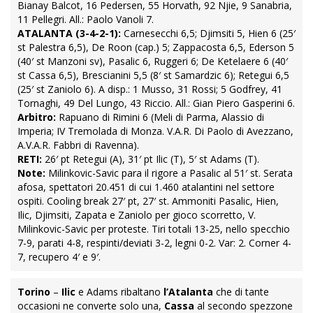
Bianay Balcot, 16 Pedersen, 55 Horvath, 92 Njie, 9 Sanabria,
11 Pellegri. All.: Paolo Vanoli 7.
ATALANTA (3-4-2-1):
Carnesecchi 6,5; Djimsiti 5, Hien 6 (25′
st Palestra 6,5), De Roon (cap.) 5; Zappacosta 6,5, Ederson 5
(40′ st Manzoni sv), Pasalic 6, Ruggeri 6; De Ketelaere 6 (40′
st Cassa 6,5), Brescianini 5,5 (8′ st Samardzic 6); Retegui 6,5
(25′ st Zaniolo 6). A disp.: 1 Musso, 31 Rossi; 5 Godfrey, 41
Tornaghi, 49 Del Lungo, 43 Riccio. All.: Gian Piero Gasperini 6.
Arbitro:
Rapuano di Rimini 6 (Meli di Parma, Alassio di
Imperia; IV Tremolada di Monza. V.A.R. Di Paolo di Avezzano,
A.V.A.R. Fabbri di Ravenna).
RETI:
26′ pt Retegui (A), 31′ pt Ilic (T), 5′ st Adams (T).
Note:
Milinkovic-Savic para il rigore a Pasalic al 51′ st. Serata
afosa, spettatori 20.451 di cui 1.460 atalantini nel settore
ospiti. Cooling break 27′ pt, 27′ st. Ammoniti Pasalic, Hien,
Ilic, Djimsiti, Zapata e Zaniolo per gioco scorretto, V.
Milinkovic-Savic per proteste. Tiri totali 13-25, nello specchio
7-9, parati 4-8, respinti/deviati 3-2, legni 0-2. Var: 2. Corner 4-
7, recupero 4′ e 9′.
Torino
–
Ilic
e Adams ribaltano
l’Atalanta
che di tante
occasioni ne converte solo una,
Cassa
al secondo spezzone