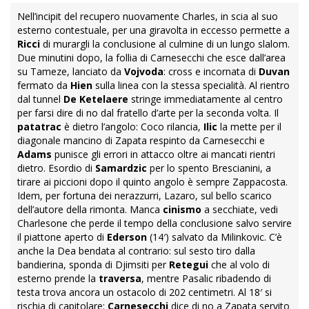
Nell’incipit del recupero nuovamente Charles, in scia al suo
esterno contestuale, per una giravolta in eccesso permette a
Ricci
di murargli la conclusione al culmine di un lungo slalom.
Due minutini dopo, la follia di Carnesecchi che esce dall’area
su Tameze, lanciato da
Vojvoda
: cross e incornata di
Duvan
fermato da
Hien
sulla linea con la stessa specialità. Al rientro
dal tunnel
De Ketelaere
stringe immediatamente al centro
per farsi dire di no dal fratello d’arte per la seconda volta. Il
patatrac
è dietro l’angolo: Coco rilancia,
Ilic
la mette per il
diagonale mancino di Zapata respinto da Carnesecchi e
Adams
punisce gli errori in attacco oltre ai mancati rientri
dietro. Esordio di
Samardzic
per lo spento Brescianini, a
tirare ai piccioni dopo il quinto angolo è sempre Zappacosta.
Idem, per fortuna dei nerazzurri, Lazaro, sul bello scarico
dell’autore della rimonta. Manca
cinismo
a secchiate, vedi
Charlesone che perde il tempo della conclusione salvo servire
il piattone aperto di
Ederson
(14′) salvato da Milinkovic. C’è
anche la Dea bendata al contrario: sul sesto tiro dalla
bandierina, sponda di Djimsiti per
Retegui
che al volo di
esterno prende la
traversa
, mentre Pasalic ribadendo di
testa trova ancora un ostacolo di 202 centimetri. Al 18′ si
rischia di capitolare:
Carnesecchi
dice di no a Zapata servito