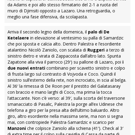
da Adams e poi allo stesso firmatario del 2-1 a ruota del
muro di Djimsiti opposto a Lazaro. Una retroguardia, o
meglio una fase difensiva, da scolapasta.
Arriva il secondo legno della domenica, il
palo di De
Ketelaere
in elevazione al ventesimo su palla di Samardzic
che poi sposta e calcia alto. Dentro Palestra e l’esordiente
atalantino Nicolò Zaniolo, con scalata di
Ruggeri
a terzo di
sinistro dietro e virata di Zappacosta dall’altro lato. Spunta
Zapatone alla viva il parroco (29′) su pallone di Lazaro, poi
i
due nuovi entrati
combinano per scavetto sinistro e colpo
di frusta largo sul contrasto di Vojvoda e Coco. Quindi il
sinistro sull’esterno della rete, non incrociato, in scia al belga.
Al 36′ la rimessa di De Roon per il prestito del Galatasaray
con braccio e mano larghi di Coco, ma prima la tocca
l’attaccante. Non c’è verso: al 39′, sulla scorta del traversone
smanacciato di Pasalic, Palestra la porge all’ex Udinese che
telefona a giro per la presa alta dell’ultimo baluardo. Altro
giro, altro esordiente nella massima serie, ma non si segna
mai, con contropiede Palestra-Samardzic e scarico per
Manzoni
che colpisce Zaniolo alla schiena (41′). Check al 3′
di extra time per il colpo sulla caviglia di Cassa da parte di