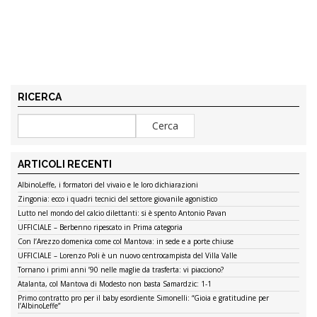
RICERCA
ARTICOLI RECENTI
AlbinoLeffe, i formatori del vivaio e le loro dichiarazioni
Zingonia: ecco i quadri tecnici del settore giovanile agonistico
Lutto nel mondo del calcio dilettanti: si è spento Antonio Pavan
UFFICIALE – Berbenno ripescato in Prima categoria
Con l’Arezzo domenica come col Mantova: in sede e a porte chiuse
UFFICIALE – Lorenzo Poli è un nuovo centrocampista del Villa Valle
Tornano i primi anni ’90 nelle maglie da trasferta: vi piacciono?
Atalanta, col Mantova di Modesto non basta Samardzic: 1-1
Primo contratto pro per il baby esordiente Simonelli: “Gioia e gratitudine per
l’AlbinoLeffe”