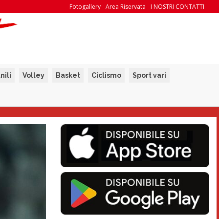
Fotogallery
Area Riservata
I NOSTRI CONTATTI
nili
Volley
Basket
Ciclismo
Sport vari