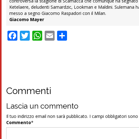
controversa la stagione di Scamacca che comunque ha segnato 14 
Ketelaere, deludenti Samardzic, Lookman e Maldini. Sulemana ha 
messo a segno Giacomo Raspadori con il Milan.
Giacomo Mayer
Facebook
Twitter
WhatsApp
Email
Condividi
Commenti
Lascia un commento
Il tuo indirizzo email non sarà pubblicato.
I campi obbligatori son
Commento
*