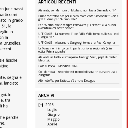
ARTICOLI RECENTI
n Juric passi
Atalanta, col Mantova di Modesto non basta Samardzic: 1-1
articolari
Primo contratto pro per il baby esordiente Simonelli: “Gioia e
gratitudine per l’AlbinoLeffe”
tato in grado
Per l’AlbinoLeffe è sempre Primavera (1): “Pronti alla nuova
 51, la
avventura coi nostri valori”
eglio in
UFFICIALE – La numero 11 del Villa Valle torna sulle spalle di
on la
Giorgio Siani
 a Bruxelles.
UFFICIALE – Alessandro Sangiorgi torna alla Real Calepina
secchi.
La Torre, nomi importanti per la Juniores regionale (e in
ottica Prima squadra)
Atalanta in lutto: è scomparso Amerigo Sarri, papà di mister
ie fisiche
Maurizio
itivo
Cosa ci lascia il Mondiale 2026
Col Mantova il secondo test mercoledì sera: tribuna chiusa a
Zingonia
ite, segna e
AlbinoLeffe, per l’attacco c’è anche Desogus
i, lanciato
gni. In
ARCHIVI
e, tra
2026
li ha
Luglio
Giugno
nche perché
Maggio
ne,
Aprile