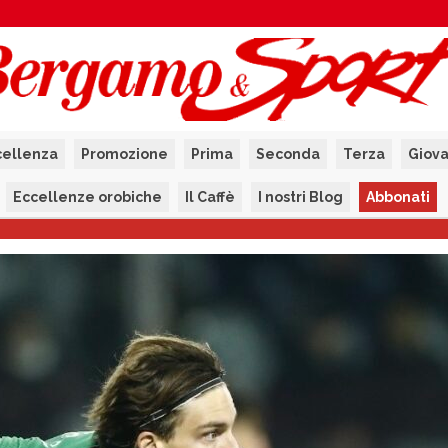
cellenza
Promozione
Prima
Seconda
Terza
Giova
Eccellenze orobiche
Il Caffè
I nostri Blog
Abbonati