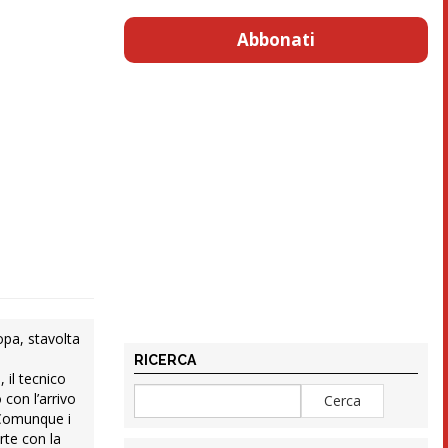
Abbonati
opa, stavolta
RICERCA
 il tecnico
 con l’arrivo
. Comunque i
rte con la