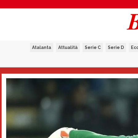
Atalanta
Attualità
Serie C
Serie D
Ec