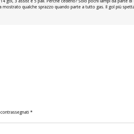
gol, 3 assist e 5 pali. Perché cederlo? Solo pochi lampi da parte di
mostrato qualche sprazzo quando parte a tutto gas. Il gol più spetta
o contrassegnati
*