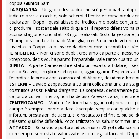
coppia Giuntoli-Sarri.
LA SQUADRA
– Un gioco di squadra che si è perso partita dopo pa
indietro a vista d’occhio, solo schemi difensivi e scarsa produzi
esaltazioni. Dopo il quasi abisso del tredicesimo posto con Juric
di produrre il sostanziale salto di qualità. Il reparto difensivo h
scorsa stagione sono stati 78 i gol realizzati. Sotto la gestione
Champions con la vittoria di Marsiglia, con Palladino le vittori
Juventus in Coppa Italia. Invece da dimenticare la sconfitta di Ver
IL MIGLIORE
– Non ci sono dubbi, crediamo da parte di nessuno,
Strepitoso, decisivo, ha parato l’imparabile. Vale tanto quanto un 
DIFESA
– A parte Carnesecchi è stato un reparto affidabile, il s
riecco Scalvini, il migliore del reparto, aggiungiamo l’esperienza d
l’esordio e le prestazioni convincenti di Ahanor, deludente Kosso
ESTERNI
– Davide Zappacosta a 33 anni colleziona un’altra stagio
costruisce assist. Palma d’argento. La sorpresa, decisamente pos
da Juric a cui va il merito, non ha deluso Zalewski, anzi, mentre 
CENTROCAMPO
– Marten De Roon ha raggiunto il primato di pres
campo è sempre il primo a dare l’esempio, seppur con qualche ine
infortuni, prestazioni deludenti, si è riscattato nel finale, più so
palesato qualche difficoltà. Poco utilizzato Musah. Insomma un
ATTACCO
– Se si vuole portare ad esempio i 78 gol della scorsa
non sempre sono state valorizzate le doti degli attaccanti. Dop