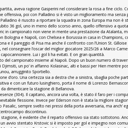
rtita, aveva ragione Gasperini nel considerare la rosa a fine ciclo. Co
one offensiva, poi con Palladino si è visto un miglioramento ma senza p
, Palladino è riuscito a riportare la squadra in zona Europa ma non è s
a subito 36 gol, uno in meno dello scorso anno, quello offensivo a quota
 Juric in campionato non viene in mente una prestazione da Atalanta, m
e con Bologna e Napoli, con Chelsea e Borussia in casa in Champions, c
ona e il pareggio di Pisa ma anche il confronto con l’Union St. Gilloise
 nel consegnare l’oscar del miglior giocatore 2025/26 a Marco Carne
capocannoniere. Lui i gol li ha evitati. E on gran quantità.
esto del campionato insieme al Napoli. Dopo un buon numero di travers
i Djimsiti, un po’ in affanno Kolasinac, alti e bassi per Hien mentre pos
unou, arrugginito Sportiello.
ne d’oro. Una certezza sia a destra che a sinistra, sbaglia poche part
itiva e con un futuro lusinghiero, porta il nome di Lorenzo Bernascon
è da dimenticare la stagione di Bellanova.
enze (304). Il capitano, ancora una volta, è stato il faro per i compa
vitabile flessione. Invece per Ederson non è stata la migliore stagion
lido Pasalic, sempre svelto nei pressi della porta avversaria, ma anch’ eg
 centrocampo discontinuo.
 stagione, è evidente che il reparto offensivo sia stato sottotono. A
o un avvio stentato Krstovic si è imposto per gol e impegno non comu