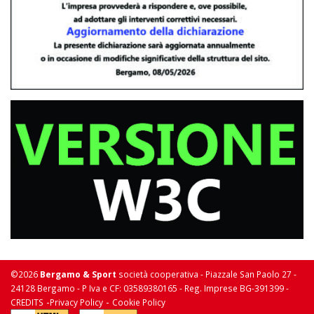
©2026
Bergamo & Sport
società cooperativa - Piazzale San Paolo 27 -
24128 Bergamo - P Iva e CF: 03589380165 - Reg. Imprese BG-391399 -
-
-
CREDITS
Privacy Policy
Cookie Policy