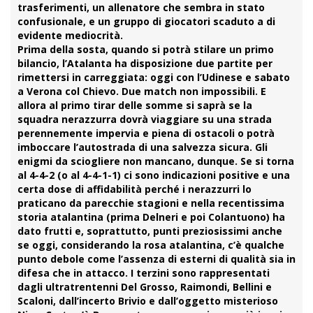
trasferimenti, un allenatore che sembra in stato
confusionale, e un gruppo di giocatori scaduto a di
evidente mediocrità.
Prima della sosta, quando si potrà stilare un primo
bilancio, l’Atalanta ha disposizione due partite per
rimettersi in carreggiata: oggi con l’Udinese e sabato
a Verona col Chievo. Due match non impossibili. E
allora al primo tirar delle somme si saprà se la
squadra nerazzurra dovrà viaggiare su una strada
perennemente impervia e piena di ostacoli o potrà
imboccare l’autostrada di una salvezza sicura. Gli
enigmi da sciogliere non mancano, dunque. Se si torna
al 4-4-2 (o al 4-4-1-1) ci sono indicazioni positive e una
certa dose di affidabilità perché i nerazzurri lo
praticano da parecchie stagioni e nella recentissima
storia atalantina (prima Delneri e poi Colantuono) ha
dato frutti e, soprattutto, punti preziosissimi anche
se oggi, considerando la rosa atalantina, c’è qualche
punto debole come l’assenza di esterni di qualità sia in
difesa che in attacco. I terzini sono rappresentati
dagli ultratrentenni Del Grosso, Raimondi, Bellini e
Scaloni, dall’incerto Brivio e dall’oggetto misterioso