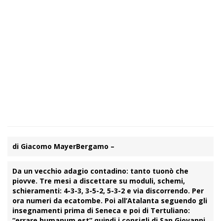
di Giacomo Mayer
Bergamo –
Da un vecchio adagio contadino: tanto tuonò che
piovve. Tre mesi a discettare su moduli, schemi,
schieramenti: 4-3-3, 3-5-2, 5-3-2 e via discorrendo. Per
ora numeri da ecatombe. Poi all’Atalanta seguendo gli
insegnamenti prima di Seneca e poi di Tertuliano:
“errare humanum est” quindi i consigli di San Giovanni