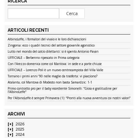
RICERCA
ARTICOLI RECENTI
AlbinoLeffe, i formatori del vivaio e le loro dichiarazioni
Zingonia: ecco i quadri tecnici del settore giovanile agonistico
Lutto nel mondo del calcio dilettanti: si è spento Antonio Pavan
UFFICIALE – Berbenno ripescato in Prima categoria
Con l’Arezzo domenica come col Mantova: in sede e a porte chiuse
UFFICIALE – Lorenzo Poli è un nuovo centrocampista del Villa Valle
Tornano i primi anni ’90 nelle maglie da trasferta: vi piacciono?
Atalanta, col Mantova di Modesto non basta Samardzic: 1-1
Primo contratto pro per il baby esordiente Simonelli: “Gioia e gratitudine per
l’AlbinoLeffe”
Per l’AlbinoLeffe è sempre Primavera (1): “Pronti alla nuova avventura coi nostri valori”
ARCHIVI
2026
2025
2024