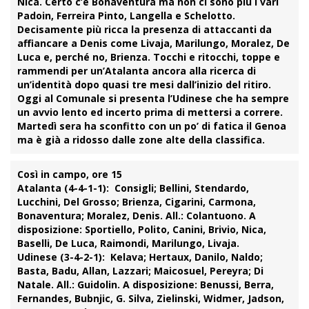
Nica. Certo c’è Bonaventura ma non ci sono più i vari
Padoin, Ferreira Pinto, Langella e Schelotto.
Decisamente più ricca la presenza di attaccanti da
affiancare a Denis come Livaja, Marilungo, Moralez, De
Luca e, perché no, Brienza. Tocchi e ritocchi, toppe e
rammendi per un’Atalanta ancora alla ricerca di
un’identità dopo quasi tre mesi dall’inizio del ritiro.
Oggi al Comunale si presenta l’Udinese che ha sempre
un avvio lento ed incerto prima di mettersi a correre.
Martedì sera ha sconfitto con un po’ di fatica il Genoa
ma è già a ridosso dalle zone alte della classifica.
Così in campo, ore 15
Atalanta (4-4-1-1):
Consigli; Bellini, Stendardo,
Lucchini, Del Grosso; Brienza, Cigarini, Carmona,
Bonaventura; Moralez, Denis. All.: Colantuono. A
disposizione: Sportiello, Polito, Canini, Brivio, Nica,
Baselli, De Luca, Raimondi, Marilungo, Livaja.
Udinese (3-4-2-1):
Kelava; Hertaux, Danilo, Naldo;
Basta, Badu, Allan, Lazzari; Maicosuel, Pereyra; Di
Natale. All.: Guidolin. A disposizione: Benussi, Berra,
Fernandes, Bubnjic, G. Silva, Zielinski, Widmer, Jadson,