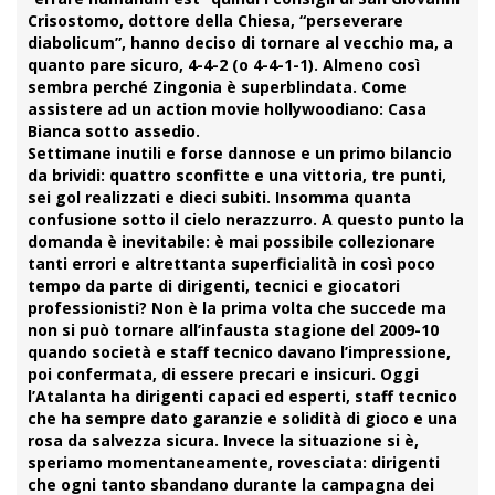
Crisostomo, dottore della Chiesa, “perseverare
diabolicum”, hanno deciso di tornare al vecchio ma, a
quanto pare sicuro, 4-4-2 (o 4-4-1-1). Almeno così
sembra perché Zingonia è superblindata. Come
assistere ad un action movie hollywoodiano: Casa
Bianca sotto assedio.
Settimane inutili e forse dannose e un primo bilancio
da brividi: quattro sconfitte e una vittoria, tre punti,
sei gol realizzati e dieci subiti. Insomma quanta
confusione sotto il cielo nerazzurro. A questo punto la
domanda è inevitabile: è mai possibile collezionare
tanti errori e altrettanta superficialità in così poco
tempo da parte di dirigenti, tecnici e giocatori
professionisti? Non è la prima volta che succede ma
non si può tornare all’infausta stagione del 2009-10
quando società e staff tecnico davano l’impressione,
poi confermata, di essere precari e insicuri. Oggi
l’Atalanta ha dirigenti capaci ed esperti, staff tecnico
che ha sempre dato garanzie e solidità di gioco e una
rosa da salvezza sicura. Invece la situazione si è,
speriamo momentaneamente, rovesciata: dirigenti
che ogni tanto sbandano durante la campagna dei