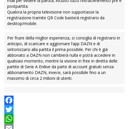
senza abbonamento, sulla propria tv o sul proprio
telefonino.
Come registrarsi da desktop/mobile.
Vai su Dazn.com/welcome, seleziona Atalanta – Inter in
home page e inserisci la tua e-mail per vedere la partita,
incluso tutto l’intrattenimento pre e postpartita.
Come registrarsi da Smart TV.
Apri l’app DAZN dalla tua tv, clicca su ‘Guarda Gratis’,
inquadra il QR Code con lo smartphone e inserisci la tua e-
mail per vedere la partita, incluso tutto l’intrattenimento pre e
postpartita.
Qualora la propria televisione non supportasse la
registrazione tramite QR Code basterà registrarsi da
desktop/mobile.
Per fruire della miglior esperienza, si consiglia di registrarsi in
anticipo, di scaricare e aggiornare l’app DAZN e di
sintonizzarsi alla partita il prima possibile. Per chi è già
abbonato a DAZN non cambierà nulla e potrà accedere in