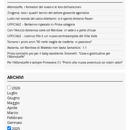
RICERCA
ARTICOLI RECENTI
AlbinoLeffe, i formatori del vivaio e le loro dichiarazioni
Zingonia: ecco i quadri tecnici del settore giovanile agonistico
Lutto nel mondo del calcio dilettanti: si è spento Antonio Pavan
UFFICIALE – Berbenno ripescato in Prima categoria
Con l’Arezzo domenica come col Mantova: in sede e a porte chiuse
UFFICIALE – Lorenzo Poli è un nuovo centrocampista del Villa Valle
Tornano i primi anni ’90 nelle maglie da trasferta: vi piacciono?
Atalanta, col Mantova di Modesto non basta Samardzic: 1-1
Primo contratto pro per il baby esordiente Simonelli: “Gioia e gratitudine per
l’AlbinoLeffe”