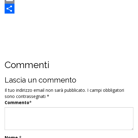
qualsiasi momento, mentre la visione in free in diretta delle
partite di Serie A Enilive da parte di account gratuiti senza
abbonamento DAZN, invece, sarà possibile fino a un
massimo di circa 2 milioni di utenti.
Facebook
Twitter
WhatsApp
Email
Condividi