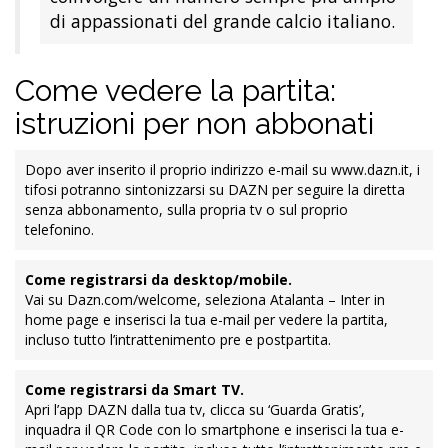
Atalanta – Inter, quarta partita trasmessa
in chiaro su DAZN, si inserisce nel
pacchetto dei diritti TV acquisito dalla
piattaforma di intrattenimento e live
streaming sportivo che permette di
trasmettere in modalità gratuita fino a 5
partite di Serie A su un totale di 380 per
ogni stagione, con l’obiettivo di
coinvolgere un numero sempre più ampio
di appassionati del grande calcio italiano.
Come vedere la partita:
istruzioni per non abbonati
Dopo aver inserito il proprio indirizzo e-mail su www.dazn.it, i
tifosi potranno sintonizzarsi su DAZN per seguire la diretta