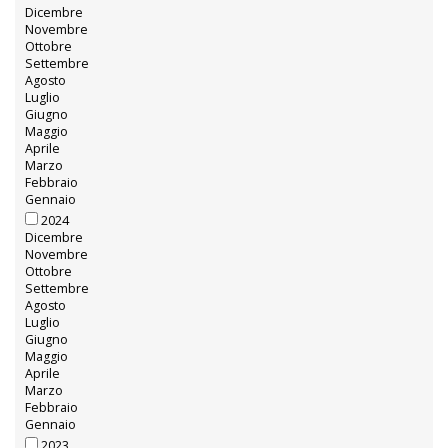
Per l’AlbinoLeffe è sempre Primavera (1): “Pronti alla nuova avventura coi nostri valori”
ARCHIVI
2026
Luglio
Giugno
Maggio
Aprile
Marzo
Febbraio
Gennaio
2025
Dicembre
Novembre
Ottobre
Settembre
Agosto
Luglio
Giugno
Maggio
Aprile
Marzo
Febbraio