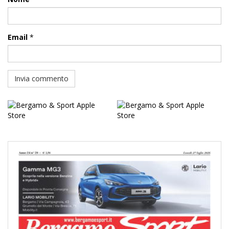
Commenti
Lascia un commento
Il tuo indirizzo email non sarà pubblicato.
I campi obbligatori
sono contrassegnati
*
Commento
*
Nome
*
Email
*