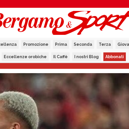
cellenza
Promozione
Prima
Seconda
Terza
Giova
Eccellenze orobiche
Il Caffè
I nostri Blog
Abbonati