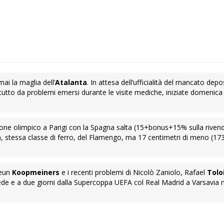
ai la maglia dell’
Atalanta
. In attesa dell’ufficialità del mancato depo
utto da problemi emersi durante le visite mediche, iniziate domenica 
ione olimpico a Parigi con la Spagna salta (15+bonus+15% sulla rivend
, stessa classe di ferro, del Flamengo, ma 17 centimetri di meno (17
Teun
Koopmeiners
e i recenti problemi di Nicolò Zaniolo, Rafael
Tolo
a sede e a due giorni dalla Supercoppa UEFA col Real Madrid a Varsavia