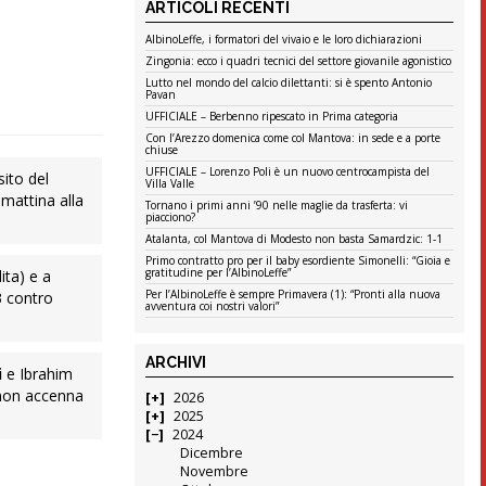
ARTICOLI RECENTI
AlbinoLeffe, i formatori del vivaio e le loro dichiarazioni
Zingonia: ecco i quadri tecnici del settore giovanile agonistico
Lutto nel mondo del calcio dilettanti: si è spento Antonio
Pavan
UFFICIALE – Berbenno ripescato in Prima categoria
Con l’Arezzo domenica come col Mantova: in sede e a porte
chiuse
UFFICIALE – Lorenzo Poli è un nuovo centrocampista del
sito del
Villa Valle
mattina alla
Tornano i primi anni ’90 nelle maglie da trasferta: vi
piacciono?
Atalanta, col Mantova di Modesto non basta Samardzic: 1-1
Primo contratto pro per il baby esordiente Simonelli: “Gioia e
gratitudine per l’AlbinoLeffe”
ita) e a
Per l’AlbinoLeffe è sempre Primavera (1): “Pronti alla nuova
3 contro
avventura coi nostri valori”
ARCHIVI
i
e Ibrahim
 non accenna
2026
2025
2024
Dicembre
Novembre