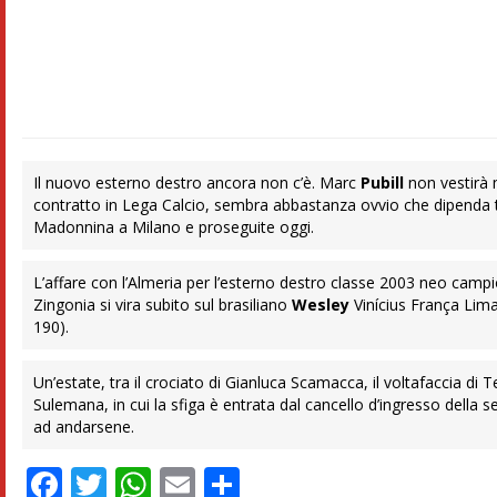
Il nuovo esterno destro ancora non c’è. Marc
Pubill
non vestirà m
contratto in Lega Calcio, sembra abbastanza ovvio che dipenda t
Madonnina a Milano e proseguite oggi.
L’affare con l’Almeria per l’esterno destro classe 2003 neo camp
Zingonia si vira subito sul brasiliano
Wesley
Vinícius França Lima
190).
Un’estate, tra il crociato di Gianluca Scamacca, il voltafaccia di 
Sulemana, in cui la sfiga è entrata dal cancello d’ingresso dell
ad andarsene.
Facebook
Twitter
WhatsApp
Email
Condividi