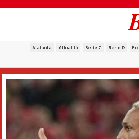
Atalanta
Attualità
Serie C
Serie D
Ec