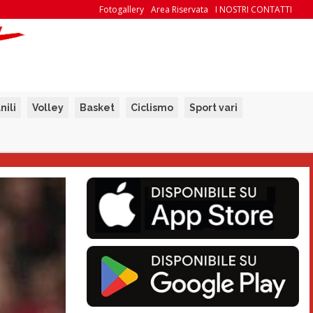
Fotogallery
Area Riservata
I NOSTRI CONTATTI
nili
Volley
Basket
Ciclismo
Sport vari