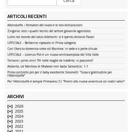
ARTICOLI RECENTI
AlbinoLeffe, i formatori del vivaio e le loro dichiarazioni
Zingonia: ecco i quadri tecnici del settore giovanile agonistico
Lutto nel mondo del calcio dilettanti: si è spento Antonio Pavan
UFFICIALE – Berbenno ripescato in Prima categoria
Con l’Arezzo domenica come col Mantova: in sede e a porte chiuse
UFFICIALE – Lorenzo Poli è un nuovo centrocampista del Villa Valle
Tornano i primi anni ’90 nelle maglie da trasferta: vi piacciono?
Atalanta, col Mantova di Modesto non basta Samardzic: 1-1
Primo contratto pro per il baby esordiente Simonelli: “Gioia e gratitudine per
l’AlbinoLeffe”
Per l’AlbinoLeffe è sempre Primavera (1): “Pronti alla nuova avventura coi nostri valori”
ARCHIVI
2026
2025
2024
2023
2022
2021