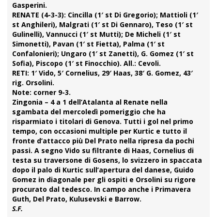
Gasperini.
RENATE (4-3-3):
Cincilla (1′ st Di Gregorio); Mattioli (1′
st Anghileri), Malgrati (1′ st Di Gennaro), Teso (1′ st
Gulinelli), Vannucci (1′ st Mutti); De Micheli (1′ st
Simonetti), Pavan (1′ st Fietta), Palma (1′ st
Confalonieri); Ungaro (1′ st Zanetti), G. Gomez (1′ st
Sofia), Piscopo (1′ st Finocchio). All.: Cevoli.
RETI:
1′ Vido, 5′ Cornelius, 29′ Haas, 38′ G. Gomez, 43′
rig. Orsolini.
Note:
corner 9-3.
Zingonia
– 4 a 1 dell’Atalanta al Renate nella
sgambata del mercoledì pomeriggio che ha
risparmiato i titolari di Genova. Tutti i gol nel primo
tempo, con occasioni multiple per Kurtic e tutto il
fronte d’attacco più Del Prato nella ripresa da pochi
passi. A segno Vido su filtrante di Haas, Cornelius di
testa su traversone di Gosens, lo svizzero in spaccata
dopo il palo di Kurtic sull’apertura del danese, Guido
Gomez in diagonale per gli ospiti e Orsolini su rigore
procurato dal tedesco. In campo anche i Primavera
Guth, Del Prato, Kulusevski e Barrow.
S.F.