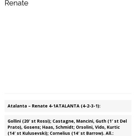
Renate
Atalanta – Renate 4-1
ATALANTA (4-2-3-1):
Gollini (20′ st Rossi); Castagne, Mancini, Guth (1′ st Del
Prato), Gosens; Haas, Schmidt; Orsolini, Vido, Kurtic
(14′ st Kulusevski); Cornelius (14′ st Barrow). All.: