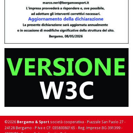
©2026
Bergamo & Sport
società cooperativa - Piazzale San Paolo 27 -
24128 Bergamo - P Iva e CF: 03589380165 - Reg. Imprese BG-391399 -