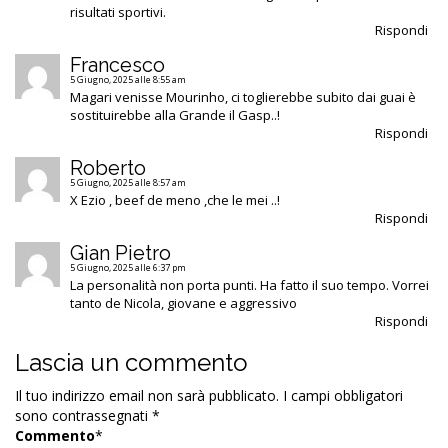
risultati sportivi.
Rispondi
Francesco
5 Giugno, 2025 alle 8:55 am
Magari venisse Mourinho, ci toglierebbe subito dai guai è
sostituirebbe alla Grande il Gasp..!
Rispondi
Roberto
5 Giugno, 2025 alle 8:57 am
X Ezio , beef de meno ,che le mei ..!
Rispondi
Gian Pietro
5 Giugno, 2025 alle 6:37 pm
La personalità non porta punti. Ha fatto il suo tempo. Vorrei
tanto de Nicola, giovane e aggressivo
Rispondi
Lascia un commento
Il tuo indirizzo email non sarà pubblicato.
I campi obbligatori
sono contrassegnati
*
Commento
*