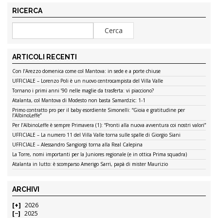
RICERCA
ARTICOLI RECENTI
Con l’Arezzo domenica come col Mantova: in sede e a porte chiuse
UFFICIALE – Lorenzo Poli è un nuovo centrocampista del Villa Valle
Tornano i primi anni ’90 nelle maglie da trasferta: vi piacciono?
Atalanta, col Mantova di Modesto non basta Samardzic: 1-1
Primo contratto pro per il baby esordiente Simonelli: “Gioia e gratitudine per
l’AlbinoLeffe”
Per l’AlbinoLeffe è sempre Primavera (1): “Pronti alla nuova avventura coi nostri valori”
UFFICIALE – La numero 11 del Villa Valle torna sulle spalle di Giorgio Siani
UFFICIALE – Alessandro Sangiorgi torna alla Real Calepina
La Torre, nomi importanti per la Juniores regionale (e in ottica Prima squadra)
Atalanta in lutto: è scomparso Amerigo Sarri, papà di mister Maurizio
ARCHIVI
2026
2025