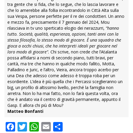
tra gente che si fida, che lo segue, che lo lascia lavorare e
che lo amerebbe alla follia incontrandolo in Città Alta sulla
sua Vespa, persone perfette per il re dei condottieri. Un anno
e mezzo fa, precisamente il 7 gennaio del 2024, Mou
rilasciava in tv uno sperticato elogio dei nerazzurri,
“hanno
tutto. Società, qualità, esperienza, opzioni, tanti anni con la
stessa filosofia, lo stesso modo di giocare. È una squadra che
gioca a occhi chiusi, che ha interpreti ideali per giocare nel
loro modo di giocare”.
Chi scrive, non crede che l’Atalanta
possa affidarsi a nomi di secondo piano, tutti bravi, per
carità, ma tre che hanno in qualche modo fallito, Motta,
Palladino e Juric, e l’altro, Vieira, ancora troppo acerbo per
una Dea che adesso come adesso è troppa roba per un
esordiente. L’idea è più quella che i Percassi sceglieranno un
big, un profilo di altissimo livello, perché la famiglia non
arretra. Non lo ha mai fatto, non lo farà questa volta, ora
che è andato via il centro di gravità permanente, appunto il
Gasp. E allora chi più di Mou?
Matteo Bonfanti
Facebook
Twitter
WhatsApp
Email
Condividi