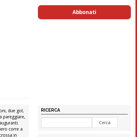
Abbonati
RICERCA
oni, due gol,
 a pareggiare,
auguranti.
siero corre a
crossa in