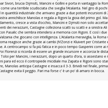
 Sivori, brucia Dijmsiti, Mancini e Gollini e porta in vantaggio la Rom
ome una terribile scudisciata che sveglia l’Atalanta. Nel giro di pochi 
in quantità industriale che arrivano grazie a due potenti incursioni di 
istra annichilisce Manolas e regala a Rigoni la gioia del primo gol. Ma
damento, cresce a vista d’occhio, Mancini e Djmsiti non solo accettan
nti dei nerazzurri, Castagne colleziona scatti su scatti e a sinistra A
zzo con Pasalic che sembra intendersi a memoria con Rigoni. E così i du
 e Valzania che giocano con intelligenza. L’Atalanta meraviglia, la Roma 
oma reagisce anche grazie ai cambi (N’Zonzi e Kluivert per Cristante e
ene. A centrocampo si fa più fatica e in poco tempo Gasperini corre ai ri
 Florenzi si ricorda di essere un grande incursore e accorcia le dist
e Toloi per Mancini, i nerazzurri, dopo un quarto d’ora, si assestano e 
ni para ed ecco il contropiede micidiale ma Zapata e Rigoni sono sta
, Manolas anticipa Castagne e insacca il 3-3. Brividi nel finale, prima 
astagne evita il peggio. Pari ma forse c’ è un po’ di amaro in bocca.