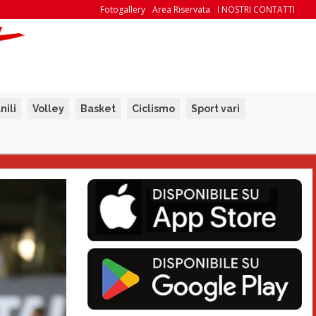
Fotogallery
Area Riservata
I NOSTRI CONTATTI
nili
Volley
Basket
Ciclismo
Sport vari