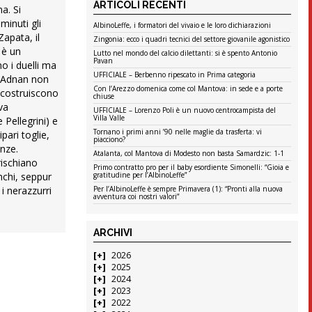
ARTICOLI RECENTI
a. Si
minuti gli
AlbinoLeffe, i formatori del vivaio e le loro dichiarazioni
Zapata, il
Zingonia: ecco i quadri tecnici del settore giovanile agonistico
 è un
Lutto nel mondo del calcio dilettanti: si è spento Antonio
Pavan
o i duelli ma
UFFICIALE – Berbenno ripescato in Prima categoria
li Adnan non
Con l’Arezzo domenica come col Mantova: in sede e a porte
e costruiscono
chiuse
va
UFFICIALE – Lorenzo Poli è un nuovo centrocampista del
Villa Valle
 Pellegrini) e
Tornano i primi anni ’90 nelle maglie da trasferta: vi
pari toglie,
piacciono?
anze.
Atalanta, col Mantova di Modesto non basta Samardzic: 1-1
rischiano
Primo contratto pro per il baby esordiente Simonelli: “Gioia e
gratitudine per l’AlbinoLeffe”
nchi, seppur
Per l’AlbinoLeffe è sempre Primavera (1): “Pronti alla nuova
i nerazzurri
avventura coi nostri valori”
ARCHIVI
2026
2025
2024
2023
2022