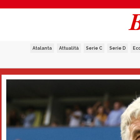
Atalanta
Attualità
Serie C
Serie D
Ec