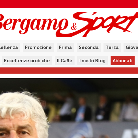
cellenza
Promozione
Prima
Seconda
Terza
Giova
Eccellenze orobiche
Il Caffè
I nostri Blog
Abbonati