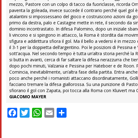
mezzo, Pastore con un colpo di tacco da fuoriclasse, ricorda Omar
paventa la goleada, invece succede il contrario perché quel gol è c
atalantini si impossessano del gioco e costruiscono azioni da gol 
primo da destra, palo e Castagne mette in rete, il secondo da sin
dominio incontrastato. In difesa Palomino, dopo un iniziale sban
li vincono e si spingono in attacco, la Roma è stordita dai movime
sfigura e addirittura sfiora il gol. Ma il bello a vedersi è in me
il 3-1 per la doppietta dell’argentino. Poi le posizioni di Pessina
sott’acqua. Nel secondo tempo è tutta un’altra storia perché la R
si butta in avanti, cerca di far saltare la difesa nerazzurra che ti
dopo pochi minuti, Valzania e Pessina per Hateboer e de Roon. Poi
Comincia, inevitabilmente, un’altra fase della partita. Entra anch
poco anche perché i romanisti attaccano disordinatamente, Golli
facciano tremare la difesa giallorossa. Su una punizione di Pastore
sfiorano il gol con Zapata, poi tocca alla Roma con Kluivert ma C
GIACOMO MAYER
Facebook
Twitter
WhatsApp
Email
Condividi