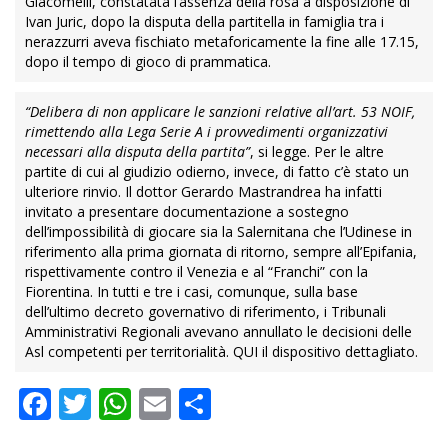
Giacomelli, constatata l’assenza della rosa a disposizione di
Ivan Juric, dopo la disputa della partitella in famiglia tra i
nerazzurri aveva fischiato metaforicamente la fine alle 17.15,
dopo il tempo di gioco di prammatica.
“Delibera di non applicare le sanzioni relative all’art. 53 NOIF,
rimettendo alla Lega Serie A i provvedimenti organizzativi
necessari alla disputa della partita”
, si legge. Per le altre
partite di cui al giudizio odierno, invece, di fatto c’è stato un
ulteriore rinvio. Il dottor Gerardo Mastrandrea ha infatti
invitato a presentare documentazione a sostegno
dell’impossibilità di giocare sia la Salernitana che l’Udinese in
riferimento alla prima giornata di ritorno, sempre all’Epifania,
rispettivamente contro il Venezia e al “Franchi” con la
Fiorentina. In tutti e tre i casi, comunque, sulla base
dell’ultimo decreto governativo di riferimento, i Tribunali
Amministrativi Regionali avevano annullato le decisioni delle
Asl competenti per territorialità.
QUI
il dispositivo dettagliato.
Facebook
Twitter
WhatsApp
Email
Condividi