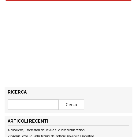
RICERCA
ARTICOLI RECENTI
AlbinoLeffe, i formatori del vivaio e le loro dichiarazioni
Zingonia: ecco i quadri tecnici del settore giovanile agonistico