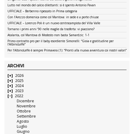
Lutto nel mondo del calcio dilettanti: si è spento Antonio Pavan
UFFICIALE – Berbenno ripescato in Prima categoria
Con l’Arezzo domenica come col Mantova: in sede e a porte chiuse
UFFICIALE – Lorenzo Poli è un nuovo centrocampista del Villa Valle
Tornano i primi anni ’90 nelle maglie da trasferta: vi piacciono?
Atalanta, col Mantova di Modesto non basta Samardzic: 1-1
Primo contratto pro per il baby esordiente Simonelli: “Gioia e gratitudine per
l’AlbinoLeffe”
Per l’AlbinoLeffe è sempre Primavera (1): “Pronti alla nuova avventura coi nostri valori”
ARCHIVI
2026
2025
2024
2023
2022
Dicembre
Novembre
Ottobre
Settembre
Agosto
Luglio
Giugno