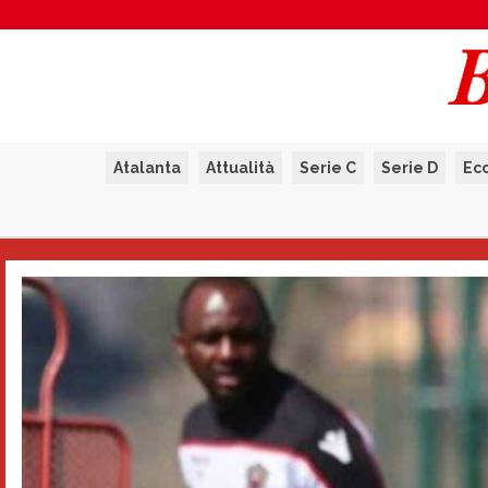
Atalanta
Attualità
Serie C
Serie D
Ec