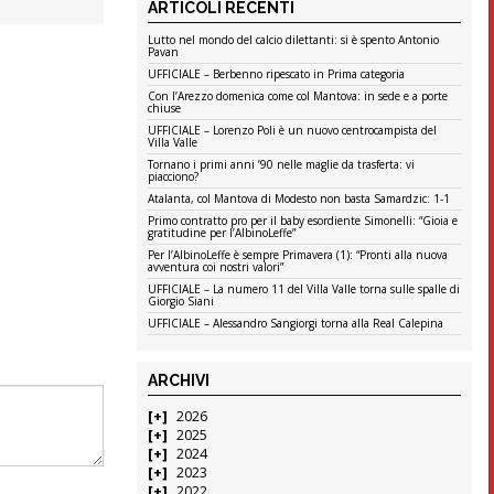
ARTICOLI RECENTI
Lutto nel mondo del calcio dilettanti: si è spento Antonio
Pavan
UFFICIALE – Berbenno ripescato in Prima categoria
Con l’Arezzo domenica come col Mantova: in sede e a porte
chiuse
UFFICIALE – Lorenzo Poli è un nuovo centrocampista del
Villa Valle
Tornano i primi anni ’90 nelle maglie da trasferta: vi
piacciono?
Atalanta, col Mantova di Modesto non basta Samardzic: 1-1
Primo contratto pro per il baby esordiente Simonelli: “Gioia e
gratitudine per l’AlbinoLeffe”
Per l’AlbinoLeffe è sempre Primavera (1): “Pronti alla nuova
avventura coi nostri valori”
UFFICIALE – La numero 11 del Villa Valle torna sulle spalle di
Giorgio Siani
UFFICIALE – Alessandro Sangiorgi torna alla Real Calepina
ARCHIVI
2026
2025
2024
2023
2022