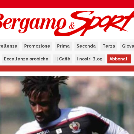
cellenza
Promozione
Prima
Seconda
Terza
Giova
Eccellenze orobiche
Il Caffè
I nostri Blog
Abbonati