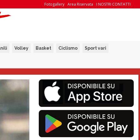
Fotogallery
Area Riservata
I NOSTRI CONTATTI
nili
Volley
Basket
Ciclismo
Sport vari