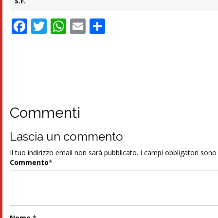
S.F.
Facebook
Twitter
WhatsApp
Email
Condividi
Commenti
Lascia un commento
Il tuo indirizzo email non sarà pubblicato.
I campi obbligatori son
Commento
*
Nome
*