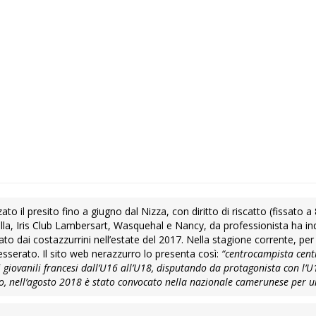
to il presito fino a giugno dal Nizza, con diritto di riscatto (fissato a 8
a Lilla, Iris Club Lambersart, Wasquehal e Nancy, da professionista ha i
o dai costazzurrini nell’estate del 2017. Nella stagione corrente, per l
sserato. Il sito web nerazzurro lo presenta così:
“centrocampista centr
giovanili francesi dall’U16 all’U18, disputando da protagonista con l’U
to, nell’agosto 2018 è stato convocato nella nazionale camerunese per u