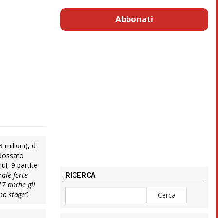
Abbonati
 milioni), di
ndossato
ui, 9 partite
ale forte
RICERCA
17 anche gli
no stage”.