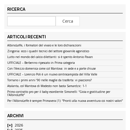
RICERCA
ARTICOLI RECENTI
AlbinoLeffe, i formatori del vivaio e le loro dichiarazioni
Zingonia: ecco i quadri tecnici del settore giovanile agonistico
Lutto nel mondo del calcio dilettanti: si è spento Antonio Pavan
UFFICIALE – Berbenno ripescato in Prima categoria
Con l’Arezzo domenica come col Mantova: in sede e a porte chiuse
UFFICIALE – Lorenzo Poli è un nuovo centrocampista del Villa Valle
Tornano i primi anni ’90 nelle maglie da trasferta: vi piacciono?
Atalanta, col Mantova di Modesto non basta Samardzic: 1-1
Primo contratto pro per il baby esordiente Simonelli: “Gioia e gratitudine per
l’AlbinoLeffe”
Per l’AlbinoLeffe è sempre Primavera (1): “Pronti alla nuova avventura coi nostri valori”
ARCHIVI
2026