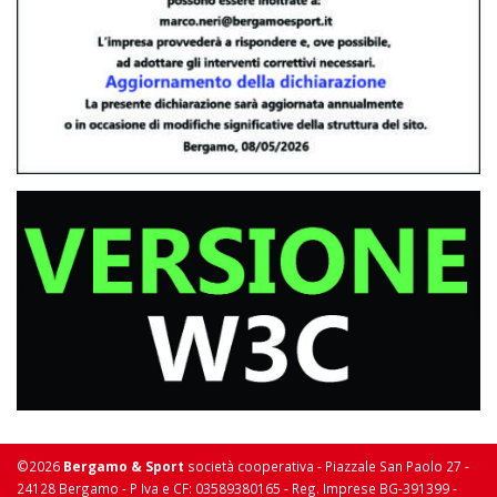
©2026
Bergamo & Sport
società cooperativa - Piazzale San Paolo 27 -
24128 Bergamo - P Iva e CF: 03589380165 - Reg. Imprese BG-391399 -