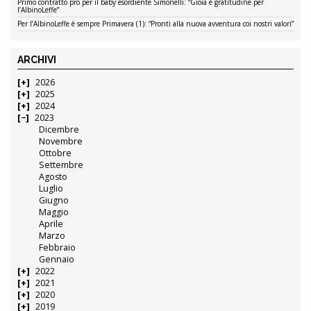
Primo contratto pro per il baby esordiente Simonelli: “Gioia e gratitudine per
l’AlbinoLeffe”
Per l’AlbinoLeffe è sempre Primavera (1): “Pronti alla nuova avventura coi nostri valori”
ARCHIVI
2026
2025
2024
2023
Dicembre
Novembre
Ottobre
Settembre
Agosto
Luglio
Giugno
Maggio
Aprile
Marzo
Febbraio
Gennaio
2022
2021
2020
2019