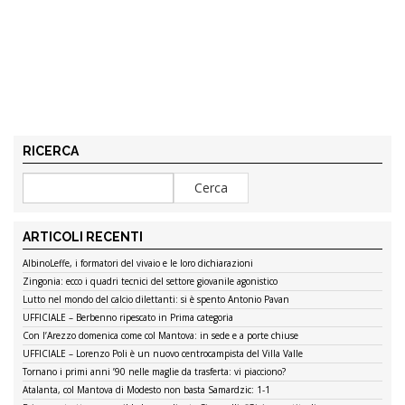
RICERCA
ARTICOLI RECENTI
AlbinoLeffe, i formatori del vivaio e le loro dichiarazioni
Zingonia: ecco i quadri tecnici del settore giovanile agonistico
Lutto nel mondo del calcio dilettanti: si è spento Antonio Pavan
UFFICIALE – Berbenno ripescato in Prima categoria
Con l’Arezzo domenica come col Mantova: in sede e a porte chiuse
UFFICIALE – Lorenzo Poli è un nuovo centrocampista del Villa Valle
Tornano i primi anni ’90 nelle maglie da trasferta: vi piacciono?
Atalanta, col Mantova di Modesto non basta Samardzic: 1-1