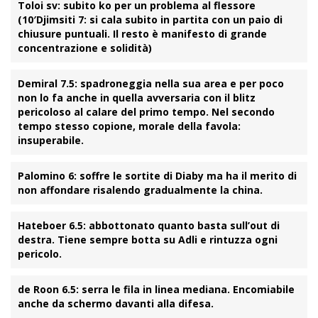
Toloi sv
: subito ko per un problema al flessore
(10′
Djimsiti 7
: si cala subito in partita con un paio di
chiusure puntuali. Il resto è manifesto di grande
concentrazione e solidità)
Demiral 7.5
: spadroneggia nella sua area e per poco
non lo fa anche in quella avversaria con il blitz
pericoloso al calare del primo tempo. Nel secondo
tempo stesso copione, morale della favola:
insuperabile.
Palomino 6
: soffre le sortite di Diaby ma ha il merito di
non affondare risalendo gradualmente la china.
Hateboer 6.5
: abbottonato quanto basta sull’out di
destra. Tiene sempre botta su Adli e rintuzza ogni
pericolo.
de Roon 6.5
: serra le fila in linea mediana. Encomiabile
anche da schermo davanti alla difesa.