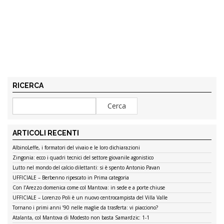
RICERCA
ARTICOLI RECENTI
AlbinoLeffe, i formatori del vivaio e le loro dichiarazioni
Zingonia: ecco i quadri tecnici del settore giovanile agonistico
Lutto nel mondo del calcio dilettanti: si è spento Antonio Pavan
UFFICIALE – Berbenno ripescato in Prima categoria
Con l’Arezzo domenica come col Mantova: in sede e a porte chiuse
UFFICIALE – Lorenzo Poli è un nuovo centrocampista del Villa Valle
Tornano i primi anni ’90 nelle maglie da trasferta: vi piacciono?
Atalanta, col Mantova di Modesto non basta Samardzic: 1-1