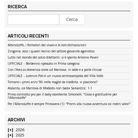
RICERCA
ARTICOLI RECENTI
AlbinoLeffe, i formatori del vivaio e le loro dichiarazioni
Zingonia: ecco i quadri tecnici del settore giovanile agonistico
Lutto nel mondo del calcio dilettanti: si è spento Antonio Pavan
UFFICIALE – Berbenno ripescato in Prima categoria
Con l’Arezzo domenica come col Mantova: in sede e a porte chiuse
UFFICIALE – Lorenzo Poli è un nuovo centrocampista del Villa Valle
Tornano i primi anni ’90 nelle maglie da trasferta: vi piacciono?
Atalanta, col Mantova di Modesto non basta Samardzic: 1-1
Primo contratto pro per il baby esordiente Simonelli: “Gioia e gratitudine per
l’AlbinoLeffe”
Per l’AlbinoLeffe è sempre Primavera (1): “Pronti alla nuova avventura coi nostri valori”
ARCHIVI
2026
2025