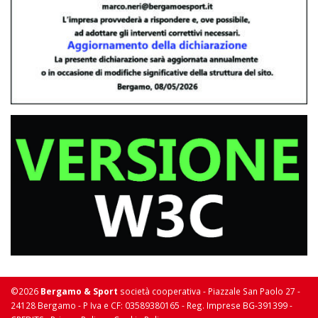
©2026
Bergamo & Sport
società cooperativa - Piazzale San Paolo 27 -
24128 Bergamo - P Iva e CF: 03589380165 - Reg. Imprese BG-391399 -