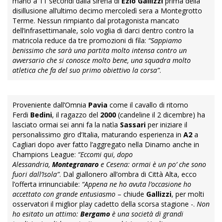
mano a 11 secondi dalla sirena di
Ezio Gallizzi
prima della
disillusione all’ultimo decimo mercoledì sera a Montegrotto
Terme. Nessun rimpianto dal protagonista mancato
dell’infrasettimanale, solo voglia di darci dentro contro la
matricola reduce da tre promozioni di fila:
“Sappiamo
benissimo che sarà una partita molto intensa contro un
avversario che si conosce molto bene, una squadra molto
atletica che fa del suo primo obiettivo la corsa”
.
Proveniente dall’Omnia
Pavia
come il cavallo di ritorno
Ferdi
Bedini
, il ragazzo del
2000
(candeline il 2 dicembre) ha
lasciato ormai sei anni fa la natìa
Sassari
per iniziare il
personalissimo giro d’Italia, maturando esperienza in
A2
a
Cagliari dopo aver fatto l’aggregato nella Dinamo anche in
Champions League:
“Eccomi qui, dopo
Alessandria,
Montegranaro
e Cesena: ormai è un po’ che sono
fuori dall’Isola”
. Dal giallonero all’ombra di Città Alta, ecco
l’offerta irrinunciabile:
“Appena ne ho avuta l’occasione ho
accettato con grande entusiasmo
– chiude
Gallizzi
, per molti
osservatori il miglior play cadetto della scorsa stagione -.
Non
ho esitato un attimo:
Bergamo
è una società di grandi