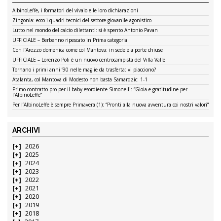
AlbinoLeffe, i formatori del vivaio e le loro dichiarazioni
Zingonia: ecco i quadri tecnici del settore giovanile agonistico
Lutto nel mondo del calcio dilettanti: si è spento Antonio Pavan
UFFICIALE – Berbenno ripescato in Prima categoria
Con l’Arezzo domenica come col Mantova: in sede e a porte chiuse
UFFICIALE – Lorenzo Poli è un nuovo centrocampista del Villa Valle
Tornano i primi anni ’90 nelle maglie da trasferta: vi piacciono?
Atalanta, col Mantova di Modesto non basta Samardzic: 1-1
Primo contratto pro per il baby esordiente Simonelli: “Gioia e gratitudine per
l’AlbinoLeffe”
Per l’AlbinoLeffe è sempre Primavera (1): “Pronti alla nuova avventura coi nostri valori”
ARCHIVI
2026
2025
2024
2023
2022
2021
2020
2019
2018