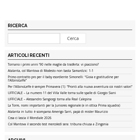
RICERCA
ARTICOLI RECENTI
Tornano i primi anni ’90 nelle maglie da trasferta: vi piacciono?
Atalanta, col Mantova di Modesto non basta Samardzic: 1-1
Primo contratto pro per il baby esordiente Simonelli: “Gioia e gratitudine per
l’AlbinoLeffe”
Per l’AlbinoLeffe è sempre Primavera (1): “Pronti alla nuova avventura coi nostri valori”
UFFICIALE – La numero 11 del Villa Valle torna sulle spalle di Giorgio Siani
UFFICIALE – Alessandro Sangiorgi torna alla Real Calepina
La Torre, nomi importanti per la Juniores regionale (e in ottica Prima squadra)
Atalanta in lutto: è scomparso Amerigo Sarri, papà di mister Maurizio
Cosa ci lascia il Mondiale 2026
Col Mantova il secondo test mercoledì sera: tribuna chiusa a Zingonia