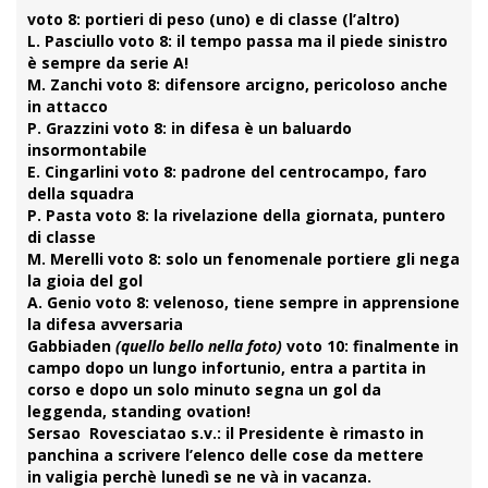
voto 8: portieri di peso (uno) e di classe (l’altro)
L. Pasciullo
voto 8: il tempo passa ma il piede sinistro
è sempre da serie A!
M. Zanchi
voto 8: difensore arcigno, pericoloso anche
in attacco
P. Grazzini
voto 8: in difesa è un baluardo
insormontabile
E. Cingarlini
voto 8: padrone del centrocampo, faro
della squadra
P. Pasta
voto 8: la rivelazione della giornata, puntero
di classe
M. Merelli
voto 8: solo un fenomenale portiere gli nega
la gioia del gol
A. Genio
voto 8: velenoso, tiene sempre in apprensione
la difesa avversaria
Gabbiaden
(quello bello nella foto)
voto 10: finalmente in
campo dopo un lungo infortunio, entra a partita in
corso e dopo un solo minuto segna un gol da
leggenda, standing ovation!
Sersao Rovesciatao s.v.:
il Presidente è rimasto in
panchina a scrivere l’elenco delle cose da mettere
in valigia perchè lunedì se ne và in vacanza.