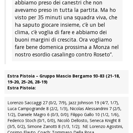
abbiamo preso dei canestri che non
avevamo preso in tutta la partita. Ma ho
visto per 35 minuti una squadra viva, che
ha saputo giocare insieme, c’è un bel
clima, c’è voglia di fare e abbiamo dei
buoni margini di crescita. Ora vogliamo
fare bene domenica prossima a Monza nel
nostro esordio casalingo contro Roseto”.
Estra Pistoia – Gruppo Mascio Bergamo 93-83 (21-18,
19-20, 25-26, 28-19)
Estra Pistoia:
Lorenzo Saccaggi 27 (0/2, 7/9), Jazz Johnson 19 (4/7, 1/7),
Luca Campogrande 8 (2/2, 1/3), Nicolas Alessandrini 7 (2/5,
1/2), Daniele Magro 6 (0/3, 0/0); Filippo Gallo 10 (1/2, 1/6),
Federico Stoch (0/1, 0/0), Nicolò Dellosto, Seneca Knight 8
(3/5, 0/2), Simone Zanotti 8 (1/3, 1/2); NE Lorenzo Agostini,
Cosimo Flauto. Coach: Tommaso Della Rosa.