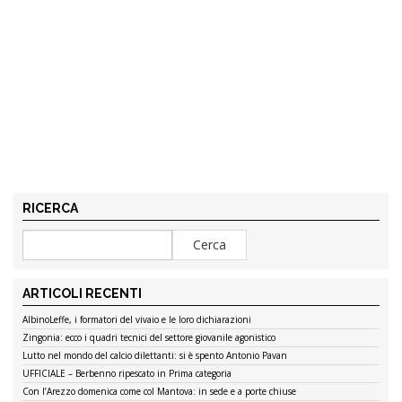
RICERCA
ARTICOLI RECENTI
AlbinoLeffe, i formatori del vivaio e le loro dichiarazioni
Zingonia: ecco i quadri tecnici del settore giovanile agonistico
Lutto nel mondo del calcio dilettanti: si è spento Antonio Pavan
UFFICIALE – Berbenno ripescato in Prima categoria
Con l’Arezzo domenica come col Mantova: in sede e a porte chiuse