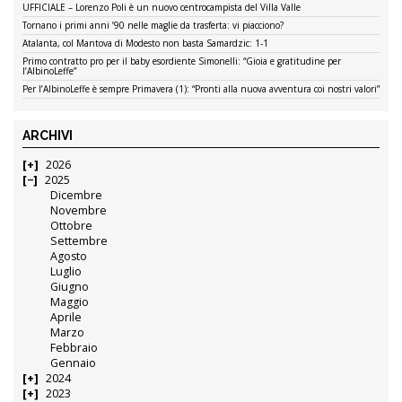
UFFICIALE – Lorenzo Poli è un nuovo centrocampista del Villa Valle
Tornano i primi anni ’90 nelle maglie da trasferta: vi piacciono?
Atalanta, col Mantova di Modesto non basta Samardzic: 1-1
Primo contratto pro per il baby esordiente Simonelli: “Gioia e gratitudine per
l’AlbinoLeffe”
Per l’AlbinoLeffe è sempre Primavera (1): “Pronti alla nuova avventura coi nostri valori”
ARCHIVI
2026
2025
Dicembre
Novembre
Ottobre
Settembre
Agosto
Luglio
Giugno
Maggio
Aprile
Marzo
Febbraio
Gennaio
2024
2023