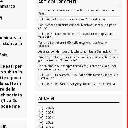
2,
ARTICOLI RECENTI
ianmarco
Lutto nel mondo del calcio dilettanti: si è spento Antonio
Pavan
2)
UFFICIALE – Berbenno ripescato in Prima categoria
Con l’Arezzo domenica come col Mantova: in sede e a porte
chiuse
UFFICIALE – Lorenzo Poli è un nuovo centrocampista del
nchinarsi a
Villa Valle
 storico in
Tornano i primi anni ’90 nelle maglie da trasferta: vi
piacciono?
Atalanta, col Mantova di Modesto non basta Samardzic: 1-1
Mais,
Primo contratto pro per il baby esordiente Simonelli: “Gioia e
gratitudine per l’AlbinoLeffe”
di Reati per
Per l’AlbinoLeffe è sempre Primavera (1): “Pronti alla nuova
avventura coi nostri valori”
lo subito in
UFFICIALE – La numero 11 del Villa Valle torna sulle spalle di
atte e poco
Giorgio Siani
da sotto in
UFFICIALE – Alessandro Sangiorgi torna alla Real Calepina
tro della
schiacciata
ARCHIVI
(1 su 2).
 pone fine
2026
2025
2024
2023
i
in
2022