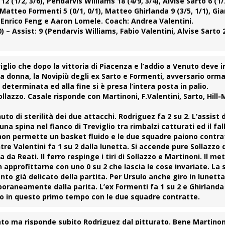
12 (1/2, 3/6), Pendarvis Williams 18 (4/9, 3/4), Alvise Sarto 6 (1/
1); Matteo Formenti 5 (0/1, 0/1), Matteo Ghirlanda 9 (3/5, 1/1), G
a, Enrico Feng e Aaron Lomele.
Coach:
Andrea Valentini.
10) – Assist: 9 (Pendarvis Williams, Fabio Valentini, Alvise Sarto 
iglio
che dopo la vittoria di Piacenza e l’addio a Venuto deve i
la donna, la Novipiù degli ex
Sarto
e Formenti, avversario ormai
erminata ed alla fine si è presa l’intera posta in palio.
ollazzo. Casale risponde con Martinoni, F.Valentini, Sarto, Hill-
to di sterilità dei due attacchi.
Rodriguez
fa 2 su 2. L’assist 
a spina nel fianco di Treviglio tra rimbalzi catturati ed il fal
o non permette un basket fluido e le due squadre paiono contr
e Valentini fa 1 su 2 dalla lunetta. Si accende pure Sollazzo 
 da Reati. Il ferro respinge i tiri di Sollazzo e Martinoni. Il me
approfittarne con uno 0 su 2 che lascia le cose invariate. La 
o già delicato della partita. Per Ursulo anche giro in lunetta 
raneamente dalla parita. L’ex Formenti fa 1 su 2 e Ghirlanda
mo in questo primo tempo con le due squadre contratte.
to ma risponde subito Rodriguez dal pitturato. Bene
Martinon