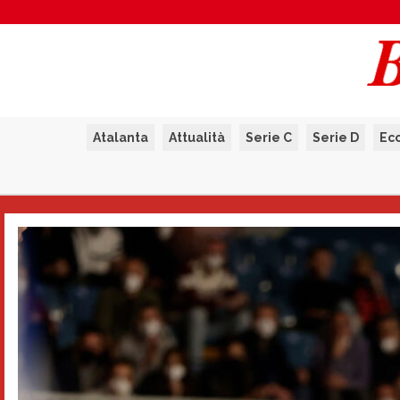
Atalanta
Attualità
Serie C
Serie D
Ec