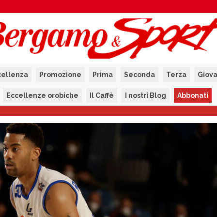
cellenza
Promozione
Prima
Seconda
Terza
Giova
Eccellenze orobiche
Il Caffè
I nostri Blog
Abbonati