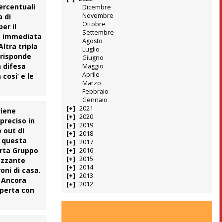
ercentuali
Dicembre
Novembre
a di
Ottobre
er il
Settembre
va immediata
Agosto
Altra tripla
Luglio
i risponde
Giugno
a difesa
Maggio
Aprile
cosi’ e le
Marzo
Febbraio
Gennaio
2021
viene
2020
preciso in
2019
 out di
2018
i questa
2017
orta Gruppo
2016
2015
razzante
2014
oni di casa.
2013
. Ancora
2012
aperta con