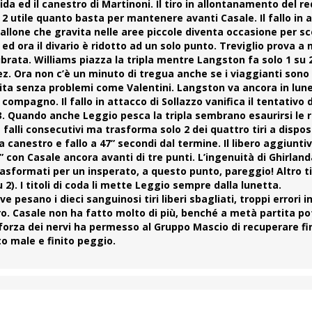
da ed il canestro di Martinoni. Il tiro in allontanamento del re
2 utile quanto basta per mantenere avanti Casale. Il fallo in 
llone che gravita nelle aree piccole diventa occasione per scon
ed ora il divario è ridotto ad un solo punto. Treviglio prova a
ibrata. Williams piazza la tripla mentre Langston fa solo 1 su 
guez. Ora non c’è un minuto di tregua anche se i viaggianti son
sita senza problemi come Valentini. Langston va ancora in lun
compagno. Il fallo in attacco di Sollazzo vanifica il tentativo 
3. Quando anche Leggio pesca la tripla sembrano esaurirsi le 
alli consecutivi ma trasforma solo 2 dei quattro tiri a dispos
 canestro e fallo a 47” secondi dal termine. Il libero aggiunti
-9” con Casale ancora avanti di tre punti. L’ingenuità di Ghirla
 trasformati per un insperato, a questo punto,
pareggio
! Altro 
 2). I titoli di coda li mette
Leggio
sempre dalla lunetta.
ove pesano i
dieci sanguinosi tiri liberi sbagliati
, troppi errori i
iro. Casale non ha fatto molto di più, benché a metà partita p
a forza dei nervi ha permesso al Gruppo Mascio di recuperare fi
o male e finito peggio.