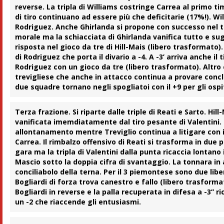
reverse. La tripla di Williams costringe
Carrea
al primo tim
di tiro continuano ad essere più che deficitarie (17%!). Wil
Rodriguez. Anche Ghirlanda si propone con successo nel ti
morale ma la schiacciata di Ghirlanda vanifica tutto e su
risposta nel gioco da tre di Hill-Mais (libero trasformato).
di Rodriguez che porta il divario a -4. A -3’ arriva anche il
Rodriguez
con un gioco da tre (libero trasformato). Altro 
trevigliese che anche in attacco continua a provare concl
due squadre tornano negli spogliatoi con il +9 per gli os
Terza frazione.
Si riparte dalle triple di Reati e Sarto. Hil
vanificata imemdiatamente dal tiro pesante di Valentini. Sa
allontanamento mentre Treviglio continua a litigare con i
Carrea. Il rimbalzo offensivo di Reati si trasforma in due p
gara ma la tripla di Valentini dalla punta ricaccia lontan
Mascio sotto la doppia cifra di svantaggio. La tonnara in
conciliabolo della terna. Per il 3 piemontese sono due liber
Bogliardi
di forza trova canestro e fallo (libero trasformat
Bogliardi in reverse e la palla recuperata in difesa a -3”
un -2 che riaccende gli entusiasmi.