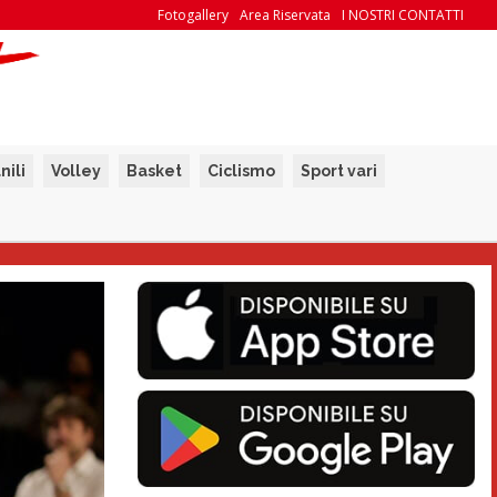
Fotogallery
Area Riservata
I NOSTRI CONTATTI
nili
Volley
Basket
Ciclismo
Sport vari