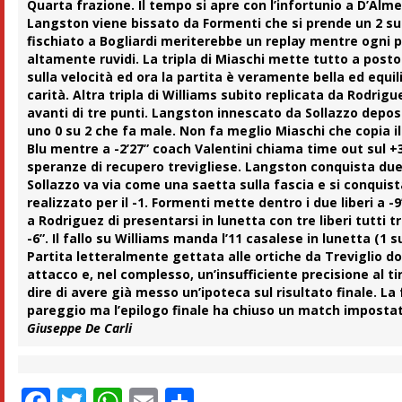
Quarta frazione. Il tempo si apre con l’infortunio a D’Almei
Langston viene bissato da Formenti che si prende un 2 su 
fischiato a Bogliardi meriterebbe un replay mentre ogni pa
altamente ruvidi. La tripla di Miaschi mette tutto a posto 
sulla velocità ed ora la partita è veramente bella ed equil
carità. Altra tripla di Williams subito replicata da Rodri
avanti di tre punti. Langston innescato da Sollazzo depo
uno 0 su 2 che fa male. Non fa meglio Miaschi che copia il 
Blu mentre a -2’27” coach Valentini chiama time out sul +
speranze di recupero trevigliese. Langston conquista due f
Sollazzo va via come una saetta sulla fascia e si conquista
realizzato per il -1. Formenti mette dentro i due liberi a 
a Rodriguez di presentarsi in lunetta con tre liberi tutti
-6”. Il fallo su Williams manda l’11 casalese in lunetta (1 su
Partita letteralmente gettata alle ortiche da Treviglio d
attacco e, nel complesso, un’insufficiente precisione al t
dire di avere già messo un’ipoteca sul risultato finale. L
pareggio ma l’epilogo finale ha chiuso un match impostat
Giuseppe De Carli
Facebook
Twitter
WhatsApp
Email
Condividi