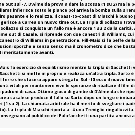
e out sul -7. D’Almeida prova a dare la scossa (1 su 2) ma le p
liams infierisce sotto le plance poi arriva la bomba sulla siren
ro pesante e lo realizza. Il coast-to-coast di
Miaschi
è buono p
ggerisce a Carrea un nuovo time out. La tripla di Sollazzo tro
 Sollazzo si conquista un fallo ma è ancora 1 su 2 dalla carità. 
 time out di Casale. Si riprende con due canestri di Williams, cu
canestro di Williams in penetrazione. Hill-Mais si fa beffe dell
usioni sporche e senza senso ma il cronometro dice che basta 
piti meritatamente avanti.
l-Mais fa esercizio di equilibrismo mentre la tripla di Sacchetti 
cchetti si mette in proprio e realizza un’altra tripla. Sarto è 
l ferro che stasera appare stregato. Sul -10 ecco il nuovo time
unti vitali per mantenere vive le speranze di ribaltare il film d
o i padroni di casa. Ottimo gioco di gambe di D’Almeida che rip
 area casalese produce il fallo su Sarto dopo un lungo e imba
i (1 su 2). La chiamata arbitrale ha il merito di svegliare i padr
o). La tripla di Miaschi riporta a -4 una Treviglio ringalluzzita
 riconsegnano al pubblico del Palafacchetti una partita ancora 