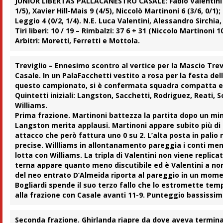
JUNIOR LIBERTAS PALLACANESTRO CASALE:
Fabio Valentini 
1/5), Xavier Hill-Mais 9 (4/5), Niccolò Martinoni 6 (3/6, 0/
Leggio 4 (0/2, 1/4). N.E. Luca Valentini, Alessandro Sirchi
Tiri liberi: 10 / 19 – Rimbalzi: 37 6 + 31 (Niccolo Martinoni 
Arbitri:
Moretti, Ferretti e Mottola.
Treviglio
– Ennesimo scontro al vertice per la
Mascio Trev
Casale
. In un PalaFacchetti vestito a rosa per la festa del
questo campionato, si è confermata squadra compatta e det
Quintetti iniziali: Langston, Sacchetti, Rodriguez, Reati, S
Williams.
Prima frazione.
Martinoni
battezza la partita dopo un minu
Langston
merita applausi. Martinoni appare subito più di un
attacco che però fattura uno 0 su 2. L’alta posta in pali
precise.
Willliams
in allontanamento pareggia i conti mentr
lotta con Williams. La tripla di Valentini non viene replicata
terna appare quanto meno discutibile ed è Valentini a non 
del neo entrato
D’Almeida
riporta al pareggio in un moment
Bogliardi
spende il suo
terzo fallo
che lo estromette tempo
alla frazione con Casale avanti 11-9. Punteggio bassissi
Seconda frazione.
Ghirlanda riapre da dove aveva termina