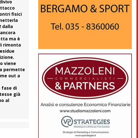
divivo
attacco
tri fisici
 metterla
2 dalla
o ancora
etta ma è
di rimonta
residue
izione.
vo viene
nda permette
time out a
n fase di
otesse già
no al