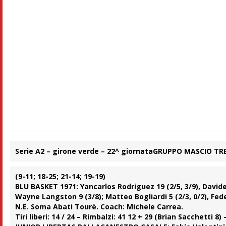
Serie A2 – girone verde – 22^ giornata
GRUPPO MASCIO TREV
(9-11; 18-25; 21-14; 19-19)
BLU BASKET 1971:
Yancarlos Rodriguez 19 (2/5, 3/9), Davide R
Wayne Langston 9 (3/8); Matteo Bogliardi 5 (2/3, 0/2), Feder
N.E. Soma Abati Tourè.
Coach:
Michele Carrea.
Tiri liberi: 14 / 24 – Rimbalzi: 41 12 + 29 (Brian Sacchetti 8