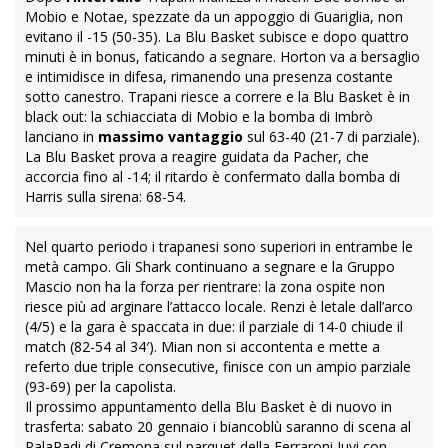
Mobio e Notae, spezzate da un appoggio di Guariglia, non
evitano il -15 (50-35). La Blu Basket subisce e dopo quattro
minuti è in bonus, faticando a segnare. Horton va a bersaglio
e intimidisce in difesa, rimanendo una presenza costante
sotto canestro. Trapani riesce a correre e la Blu Basket è in
black out: la schiacciata di Mobio e la bomba di Imbrò
lanciano in
massimo vantaggio
sul 63-40 (21-7 di parziale).
La Blu Basket prova a reagire guidata da Pacher, che
accorcia fino al -14; il ritardo è confermato dalla bomba di
Harris sulla sirena: 68-54.
Nel quarto periodo i trapanesi sono superiori in entrambe le
metà campo. Gli Shark continuano a segnare e la Gruppo
Mascio non ha la forza per rientrare: la zona ospite non
riesce più ad arginare l’attacco locale. Renzi è letale dall’arco
(4/5) e la gara è spaccata in due: il parziale di 14-0 chiude il
match (82-54 al 34′). Mian non si accontenta e mette a
referto due triple consecutive, finisce con un ampio parziale
(93-69) per la capolista.
Il prossimo appuntamento della Blu Basket è di nuovo in
trasferta: sabato 20 gennaio i biancoblù saranno di scena al
PalaRadi di Cremona sul parquet della Ferraroni Juvi con