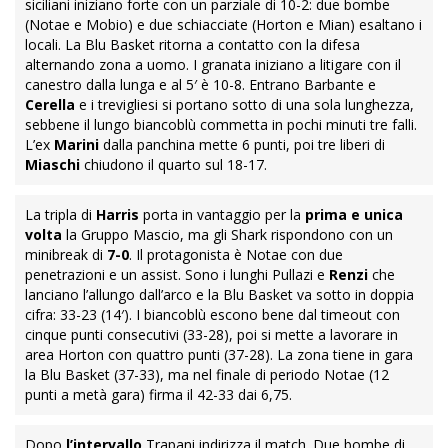
siciliani iniziano forte con un parziale di 10-2: due bombe
(Notae e Mobio) e due schiacciate (Horton e Mian) esaltano i
locali. La Blu Basket ritorna a contatto con la difesa
alternando zona a uomo. I granata iniziano a litigare con il
canestro dalla lunga e al 5′ è 10-8. Entrano Barbante e
Cerella
e i trevigliesi si portano sotto di una sola lunghezza,
sebbene il lungo biancoblù commetta in pochi minuti tre falli.
L’ex
Marini
dalla panchina mette 6 punti, poi tre liberi di
Miaschi
chiudono il quarto sul 18-17.
La tripla di
Harris
porta in vantaggio per la
prima e unica
volta
la Gruppo Mascio, ma gli Shark rispondono con un
minibreak di
7-0
. Il protagonista è Notae con due
penetrazioni e un assist. Sono i lunghi Pullazi e
Renzi
che
lanciano l’allungo dall’arco e la Blu Basket va sotto in doppia
cifra: 33-23 (14′). I biancoblù escono bene dal timeout con
cinque punti consecutivi (33-28), poi si mette a lavorare in
area Horton con quattro punti (37-28). La zona tiene in gara
la Blu Basket (37-33), ma nel finale di periodo Notae (12
punti a metà gara) firma il 42-33 dai 6,75.
Dopo
l’intervallo
Trapani indirizza il match. Due bombe di