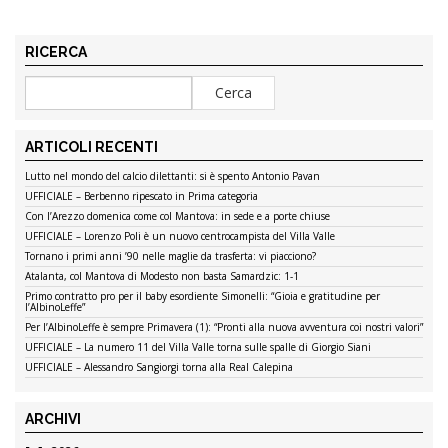
RICERCA
ARTICOLI RECENTI
Lutto nel mondo del calcio dilettanti: si è spento Antonio Pavan
UFFICIALE – Berbenno ripescato in Prima categoria
Con l’Arezzo domenica come col Mantova: in sede e a porte chiuse
UFFICIALE – Lorenzo Poli è un nuovo centrocampista del Villa Valle
Tornano i primi anni ’90 nelle maglie da trasferta: vi piacciono?
Atalanta, col Mantova di Modesto non basta Samardzic: 1-1
Primo contratto pro per il baby esordiente Simonelli: “Gioia e gratitudine per
l’AlbinoLeffe”
Per l’AlbinoLeffe è sempre Primavera (1): “Pronti alla nuova avventura coi nostri valori”
UFFICIALE – La numero 11 del Villa Valle torna sulle spalle di Giorgio Siani
UFFICIALE – Alessandro Sangiorgi torna alla Real Calepina
ARCHIVI