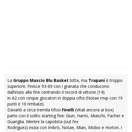
La
Gruppo Mascio Blu Basket
lotta, ma
Trapani
è troppo
superiore. Finisce 93-69 con i granata che conducono
dall’inizio alla fine centrando il record di vittorie (14)
in A2 con cinque giocatori in doppia cifra (Notae mvp con 19
punti e 10 rimbalzi).
Davanti a circa tremila tifosi
Finelli
(Vitali ancora ai box)
parte con il solito starting five: Giuri, Harris, Miaschi, Pacher e
Guariglia. Mentre la capolista (out l’ex
Rodriguez) inizia con Imbrò, Notae, Mian, Mobio e Horton. I