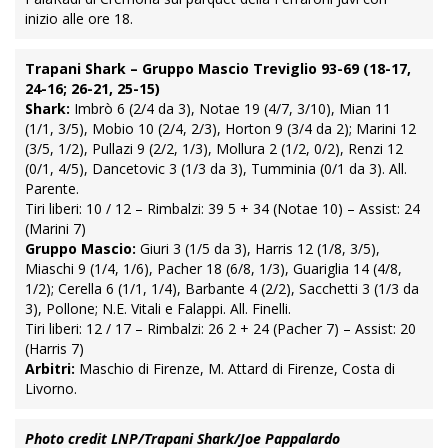
inizio alle ore 18.
Trapani Shark – Gruppo Mascio Treviglio 93-69 (18-17,
24-16; 26-21, 25-15)
Shark:
Imbrò 6 (2/4 da 3), Notae 19 (4/7, 3/10), Mian 11
(1/1, 3/5), Mobio 10 (2/4, 2/3), Horton 9 (3/4 da 2); Marini 12
(3/5, 1/2), Pullazi 9 (2/2, 1/3), Mollura 2 (1/2, 0/2), Renzi 12
(0/1, 4/5), Dancetovic 3 (1/3 da 3), Tumminia (0/1 da 3). All.
Parente.
Tiri liberi: 10 / 12 – Rimbalzi: 39 5 + 34 (Notae 10) – Assist: 24
(Marini 7)
Gruppo Mascio:
Giuri 3 (1/5 da 3), Harris 12 (1/8, 3/5),
Miaschi 9 (1/4, 1/6), Pacher 18 (6/8, 1/3), Guariglia 14 (4/8,
1/2); Cerella 6 (1/1, 1/4), Barbante 4 (2/2), Sacchetti 3 (1/3 da
3), Pollone; N.E. Vitali e Falappi. All. Finelli.
Tiri liberi: 12 / 17 – Rimbalzi: 26 2 + 24 (Pacher 7) – Assist: 20
(Harris 7)
Arbitri:
Maschio di Firenze, M. Attard di Firenze, Costa di
Livorno.
Photo credit LNP/Trapani Shark/Joe Pappalardo