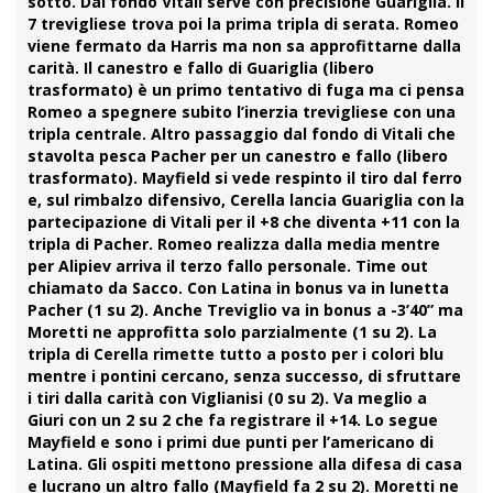
sotto. Dal fondo Vitali serve con precisione
Guariglia
. Il
7 trevigliese trova poi la prima
tripla
di serata. Romeo
viene fermato da Harris ma non sa approfittarne dalla
carità. Il canestro e fallo di Guariglia (libero
trasformato) è un primo tentativo di fuga ma ci pensa
Romeo
a spegnere subito l’inerzia trevigliese con una
tripla centrale. Altro passaggio dal fondo di
Vitali
che
stavolta pesca Pacher per un canestro e fallo (libero
trasformato). Mayfield si vede respinto il tiro dal ferro
e, sul rimbalzo difensivo, Cerella lancia Guariglia con la
partecipazione di Vitali per il +8 che diventa +11 con la
tripla di Pacher. Romeo realizza dalla media mentre
per Alipiev arriva il terzo fallo personale. Time out
chiamato da Sacco. Con Latina in bonus va in lunetta
Pacher
(1 su 2). Anche
Treviglio
va in
bonus
a -3’40” ma
Moretti ne approfitta solo parzialmente (1 su 2). La
tripla di Cerella rimette tutto a posto per i colori blu
mentre i pontini cercano, senza successo, di sfruttare
i tiri dalla carità con Viglianisi (0 su 2). Va meglio a
Giuri con un 2 su 2 che fa registrare il +14. Lo segue
Mayfield e sono i primi due punti per l’americano di
Latina. Gli ospiti mettono pressione alla difesa di casa
e lucrano un altro fallo (Mayfield fa 2 su 2). Moretti ne