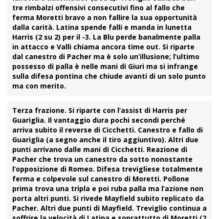
tre rimbalzi offensivi consecutivi fino al fallo che
ferma Moretti bravo a non fallire la sua opportunità
dalla carità. Latina spende falli e manda in lunetta
Harris (2 su 2) per il -3. La Blu perde banalmente palla
in attacco e Valli chiama ancora time out. Si riparte
dal canestro di Pacher ma è solo un’illusione; l’ultimo
possesso di palla è nelle mani di Giuri ma si infrange
sulla difesa pontina che chiude avanti di un solo punto
ma con merito.
Terza frazione.
Si riparte con l’assist di
Harris
per
Guariglia. Il vantaggio dura pochi secondi perché
arriva subito il reverse di
Cicchetti
. Canestro e fallo di
Guariglia (a segno anche il tiro aggiuntivo). Altri due
punti arrivano dalle mani di Cicchetti. Reazione di
Pacher che trova un canestro da sotto nonostante
l’opposizione di Romeo. Difesa trevigliese totalmente
ferma e colpevole sul canestro di Moretti. Pollone
prima trova una tripla e poi ruba palla ma l’azione non
porta altri punti. Si rivede Mayfield subito replicato da
Pacher. Altri due punti di Mayfield. Treviglio continua a
soffrire la velocità di Latina e soprattutto di Moretti (2