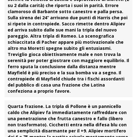
su 2 dalla carità) che riporta i suoi in parità. Errore
clamoroso di Barbante sotto canestro e palla persa.
Sulla sirena dei 24” arrivano due punti di Harris che poi
si ripete in contropiede. Sacco rimette dentro Alipiev
ed arriva subito dalle sue mani la tripla del nuovo
pareggio. Altra tripla di Romeo. La scenografica
schiaccitata di Pacher appare più motivazionale che
altro ma Moretti spegne subito gli entusiasmi.
Treviglio gioca obiettivamente male e non trova la
serenità per poter giostrare con maggiore equilibrio. Il
ferro sputa la conclusione dalla distanza mentre
Mayfield è più preciso e la sua bomba va a segno. Il
contropiede di Mayfield chiude tra i fischi assordanti
del pubblico di casa una frazione che Latina
confeziona a proprio favore.
Quarta frazione.
La tripla di Pollone è un pannicello
caldo che Alipiev fa immediatamente raffreddare con
una penetrazione che frutta canestro e fallo (libero
non trasformato). Cicchetti entra nella difesa blu con
una semplicità disarmante per il +9. Alipiev mortifero
dai 6 e 75 mentre la partita scivola mestamente verso