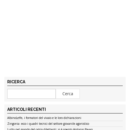
RICERCA
ARTICOLI RECENTI
AlbinoLeffe, i formatori del vivaio e le loro dichiarazioni
Zingonia: ecco i quadri tecnici del settore giovanile agonistico
Lutto nel mondo del calcio dilettanti: si è spento Antonio Pavan