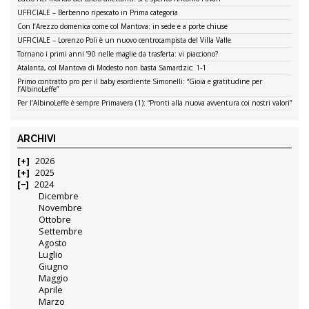
UFFICIALE – Berbenno ripescato in Prima categoria
Con l’Arezzo domenica come col Mantova: in sede e a porte chiuse
UFFICIALE – Lorenzo Poli è un nuovo centrocampista del Villa Valle
Tornano i primi anni ’90 nelle maglie da trasferta: vi piacciono?
Atalanta, col Mantova di Modesto non basta Samardzic: 1-1
Primo contratto pro per il baby esordiente Simonelli: “Gioia e gratitudine per
l’AlbinoLeffe”
Per l’AlbinoLeffe è sempre Primavera (1): “Pronti alla nuova avventura coi nostri valori”
ARCHIVI
2026
2025
2024
Dicembre
Novembre
Ottobre
Settembre
Agosto
Luglio
Giugno
Maggio
Aprile
Marzo