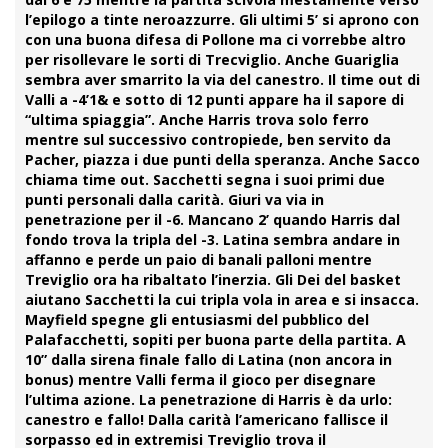
l’epilogo a tinte neroazzurre. Gli ultimi 5’ si aprono con
con una buona difesa di Pollone ma ci vorrebbe altro
per risollevare le sorti di Trecviglio. Anche Guariglia
sembra aver smarrito la via del canestro. Il time out di
Valli a -4’1& e sotto di 12 punti appare ha il sapore di
“ultima spiaggia”. Anche Harris trova solo ferro
mentre sul successivo contropiede, ben servito da
Pacher, piazza i due punti della speranza. Anche Sacco
chiama time out. Sacchetti segna i suoi primi due
punti personali dalla carità. Giuri va via in
penetrazione per il -6. Mancano 2’ quando Harris dal
fondo trova la tripla del -3. Latina sembra andare in
affanno e perde un paio di banali palloni mentre
Treviglio ora ha ribaltato l’inerzia. Gli Dei del basket
aiutano Sacchetti la cui tripla vola in area e si insacca.
Mayfield spegne gli entusiasmi del pubblico del
Palafacchetti, sopiti per buona parte della partita. A
10” dalla sirena finale fallo di Latina (non ancora in
bonus) mentre Valli ferma il gioco per disegnare
l’ultima azione. La penetrazione di Harris è da urlo:
canestro e fallo! Dalla carità l’americano fallisce il
sorpasso ed in extremisi Treviglio trova il