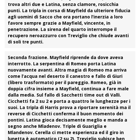
trova altri due e Latina, senza clamore, rosicchia
punti. La tripla in corsa di
Mayfield
da ulteriore fiducia
agli uomini di Sacco che ora portano l’inerzia a loro
favore sempre grazie a Mayfield, vincente, in
penetrazione. La sirena del quarto interrompe il
recupero neroazzurro con
Treviglio
che chiude avanti
di soli tre punti.
Seconda frazione. Mayfield
riprende da dove aveva
interrotto. La serpentina di Romeo porta Latina
nuovamente avanti. Altra magia di Romeo ma arriva
come l’acqua nel deserto il canestro e fallo di
Giuri
(libero trasformato) per il pareggio. Romeo, già in
doppia cifra insieme a Mayfield, continua a fare male
dalla media. Sul fallo di Sacchetti time out di Valli.
Cicchetti fa 2 su 2 e porta a quattro le lunghezze per i
suoi. La tripla di
Harris
prova a riportare serenità ma il
reverse di
Cicchetti
conferma il buon momento dei
pontini. Latina gioca decisamente meglio e manda a
segno anche Mladenov. Triple di
Guariglia
e
Mlandenov.
Cerella
ci mette esperienza ed il giro in
lunetta è automatico (2 su 2). Treviglio subisce ben