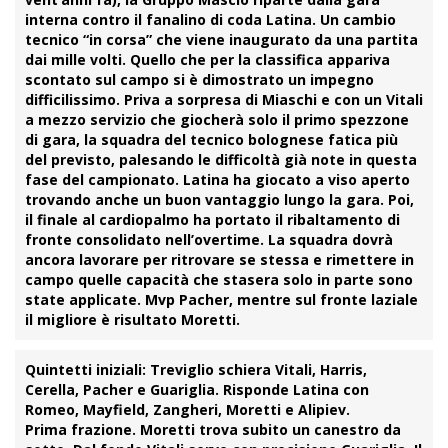
interna contro il fanalino di coda
Latina
. Un cambio
tecnico “in corsa” che viene inaugurato da una partita
dai mille volti. Quello che per la
classifica
appariva
scontato sul campo si è dimostrato un impegno
difficilissimo. Priva a sorpresa di
Miaschi
e con un
Vitali
a mezzo servizio che giocherà solo il primo spezzone
di gara, la squadra del tecnico bolognese fatica più
del previsto, palesando le difficoltà già note in questa
fase del campionato. Latina ha giocato a viso aperto
trovando anche un buon vantaggio lungo la gara. Poi,
il finale al cardiopalmo ha portato il ribaltamento di
fronte consolidato nell’
overtime
. La squadra dovrà
ancora lavorare per ritrovare se stessa e rimettere in
campo quelle capacità che stasera solo in parte sono
state applicate. Mvp
Pacher
, mentre sul fronte laziale
il migliore è risultato
Moretti
.
Quintetti iniziali:
Treviglio schiera Vitali, Harris,
Cerella, Pacher e Guariglia. Risponde Latina con
Romeo, Mayfield, Zangheri, Moretti e Alipiev.
Prima frazione. Moretti
trova subito un canestro da