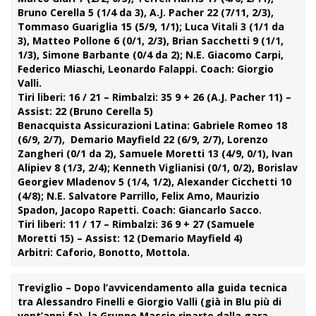
Bruno Cerella 5 (1/4 da 3), A.J. Pacher 22 (7/11, 2/3),
Tommaso Guariglia 15 (5/9, 1/1); Luca Vitali 3 (1/1 da
3), Matteo Pollone 6 (0/1, 2/3), Brian Sacchetti 9 (1/1,
1/3), Simone Barbante (0/4 da 2); N.E. Giacomo Carpi,
Federico Miaschi, Leonardo Falappi. Coach: Giorgio
Valli.
Tiri liberi: 16 / 21 – Rimbalzi: 35 9 + 26 (A.J. Pacher 11) –
Assist: 22 (Bruno Cerella 5)
Benacquista Assicurazioni Latina:
Gabriele Romeo 18
(6/9, 2/7), Demario Mayfield 22 (6/9, 2/7), Lorenzo
Zangheri (0/1 da 2), Samuele Moretti 13 (4/9, 0/1), Ivan
Alipiev 8 (1/3, 2/4); Kenneth Viglianisi (0/1, 0/2), Borislav
Georgiev Mladenov 5 (1/4, 1/2), Alexander Cicchetti 10
(4/8); N.E. Salvatore Parrillo, Felix Amo, Maurizio
Spadon, Jacopo Rapetti. Coach: Giancarlo Sacco.
Tiri liberi: 11 / 17 – Rimbalzi: 36 9 + 27 (Samuele
Moretti 15) – Assist: 12 (Demario Mayfield 4)
Arbitri:
Caforio, Bonotto, Mottola.
Treviglio
– Dopo l’avvicendamento alla guida tecnica
tra Alessandro
Finelli
e Giorgio
Valli
(già in Blu più di
vent’anni fa), la
Gruppo Mascio
riparte dalla gara