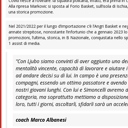
Covid riesce a rovinare: la squadra politana, infatti, era prima in
Alla ripresa Markovic si sposta al Forio Basket, sull’isola di Is
una storica promozione.
Nel 2021/2022 per il lungo d’importazione c’è l’Angri Basket e neg
annate strepitose, nonostante l’infortunio che a gennaio 2023 
promozioni, l’ultima, storica, in B Nazionale, conquistata nello 
1 assist di media.
“Con Ljubo siamo convinti di aver aggiunto uno dei 
mentalità vincente, capacità di lavorare e aiutare i
ad andare decisi su di lui. In campo è una presenz
compagni, essendo un ottimo passatore e avendo u
nostri giovani lunghi. Con lui e Simoncelli avremo 
categoria, ma soprattutto mettiamo a disposizione 
loro, tutti i giorni, ascoltarli, sfidarli sarà un accel
coach Marco Albanesi