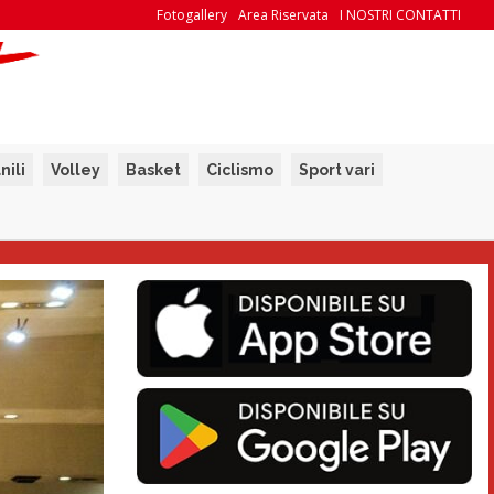
Fotogallery
Area Riservata
I NOSTRI CONTATTI
nili
Volley
Basket
Ciclismo
Sport vari