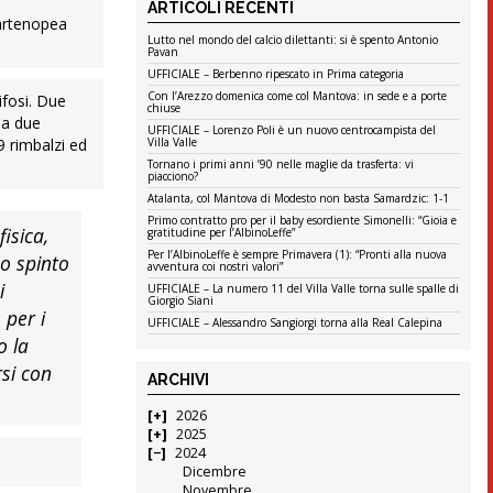
ARTICOLI RECENTI
partenopea
Lutto nel mondo del calcio dilettanti: si è spento Antonio
Pavan
UFFICIALE – Berbenno ripescato in Prima categoria
Con l’Arezzo domenica come col Mantova: in sede e a porte
ifosi. Due
chiuse
da due
UFFICIALE – Lorenzo Poli è un nuovo centrocampista del
9 rimbalzi ed
Villa Valle
Tornano i primi anni ’90 nelle maglie da trasferta: vi
piacciono?
Atalanta, col Mantova di Modesto non basta Samardzic: 1-1
Primo contratto pro per il baby esordiente Simonelli: “Gioia e
isica,
gratitudine per l’AlbinoLeffe”
Per l’AlbinoLeffe è sempre Primavera (1): “Pronti alla nuova
no spinto
avventura coi nostri valori”
i
UFFICIALE – La numero 11 del Villa Valle torna sulle spalle di
Giorgio Siani
 per i
UFFICIALE – Alessandro Sangiorgi torna alla Real Calepina
o la
rsi con
ARCHIVI
2026
2025
2024
Dicembre
Novembre