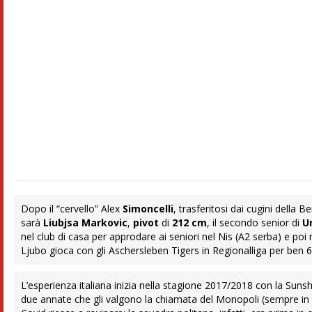
Dopo il “cervello” Alex
Simoncelli
, trasferitosi dai cugini della 
sarà
Liubjsa
Markovic
,
pivot
di
212
cm
, il secondo senior di
U
nel club di casa per approdare ai seniori nel Nis (A2 serba) e po
Ljubo gioca con gli Aschersleben Tigers in Regionalliga per ben 6
L’esperienza italiana inizia nella stagione 2017/2018 con la Sun
due annate che gli valgono la chiamata del Monopoli (sempre in C