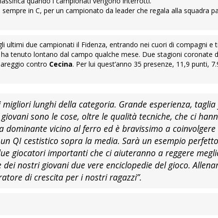
 classifica quando i campionati vengono interrotti.
chia, sempre in C, per un campionato da leader che regala alla squadra 
li ultimi due campionati il Fidenza, entrando nei cuori di compagni e t
lo ha tenuto lontano dal campo qualche mese. Due stagioni coronate 
spareggio contro
Cecina
. Per lui quest’anno 35 presenze, 11,9 punti, 7.
migliori lunghi della categoria. Grande esperienza, taglia f
 giovani sono le cose, oltre le qualità tecniche, che ci han
a dominante vicino al ferro ed è bravissimo a coinvolgere 
n QI cestistico sopra la media. Sarà un esempio perfetto
due giocatori importanti che ci aiuteranno a reggere megli
dei nostri giovani due vere enciclopedie del gioco. Allena
eratore di crescita per i nostri ragazzi”.