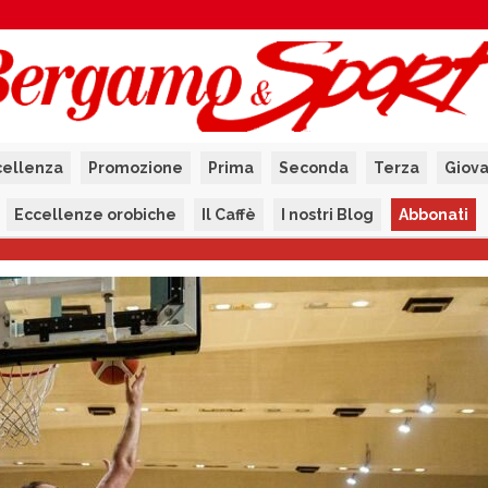
cellenza
Promozione
Prima
Seconda
Terza
Giova
Eccellenze orobiche
Il Caffè
I nostri Blog
Abbonati