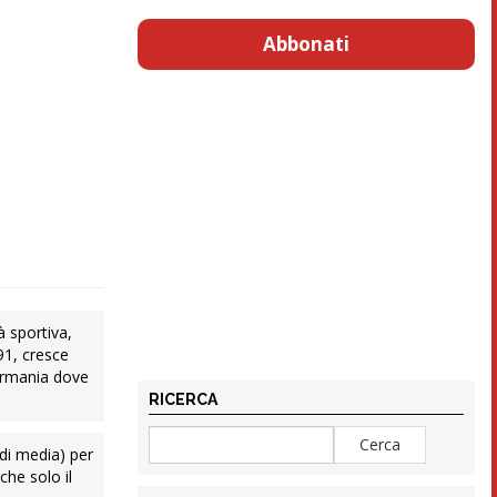
Abbonati
à sportiva,
91, cresce
Germania dove
RICERCA
 di media) per
che solo il