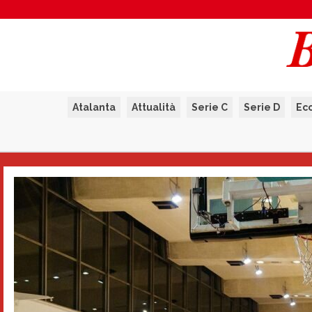
Atalanta
Attualità
Serie C
Serie D
Ec