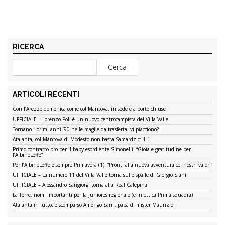
RICERCA
ARTICOLI RECENTI
Con l’Arezzo domenica come col Mantova: in sede e a porte chiuse
UFFICIALE – Lorenzo Poli è un nuovo centrocampista del Villa Valle
Tornano i primi anni ’90 nelle maglie da trasferta: vi piacciono?
Atalanta, col Mantova di Modesto non basta Samardzic: 1-1
Primo contratto pro per il baby esordiente Simonelli: “Gioia e gratitudine per
l’AlbinoLeffe”
Per l’AlbinoLeffe è sempre Primavera (1): “Pronti alla nuova avventura coi nostri valori”
UFFICIALE – La numero 11 del Villa Valle torna sulle spalle di Giorgio Siani
UFFICIALE – Alessandro Sangiorgi torna alla Real Calepina
La Torre, nomi importanti per la Juniores regionale (e in ottica Prima squadra)
Atalanta in lutto: è scomparso Amerigo Sarri, papà di mister Maurizio