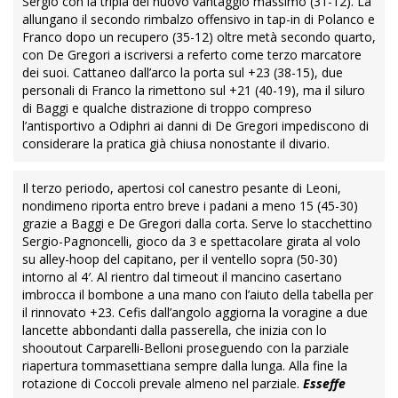
Sergio con la tripla del nuovo vantaggio massimo (31-12). La
allungano il secondo rimbalzo offensivo in tap-in di Polanco e
Franco dopo un recupero (35-12) oltre metà secondo quarto,
con De Gregori a iscriversi a referto come terzo marcatore
dei suoi. Cattaneo dall’arco la porta sul +23 (38-15), due
personali di Franco la rimettono sul +21 (40-19), ma il siluro
di Baggi e qualche distrazione di troppo compreso
l’antisportivo a Odiphri ai danni di De Gregori impediscono di
considerare la pratica già chiusa nonostante il divario.
Il terzo periodo, apertosi col canestro pesante di Leoni,
nondimeno riporta entro breve i padani a meno 15 (45-30)
grazie a Baggi e De Gregori dalla corta. Serve lo stacchettino
Sergio-Pagnoncelli, gioco da 3 e spettacolare girata al volo
su alley-hoop del capitano, per il ventello sopra (50-30)
intorno al 4′. Al rientro dal timeout il mancino casertano
imbrocca il bombone a una mano con l’aiuto della tabella per
il rinnovato +23. Cefis dall’angolo aggiorna la voragine a due
lancette abbondanti dalla passerella, che inizia con lo
shooutout Carparelli-Belloni proseguendo con la parziale
riapertura tommasettiana sempre dalla lunga. Alla fine la
rotazione di Coccoli prevale almeno nel parziale.
Esseffe