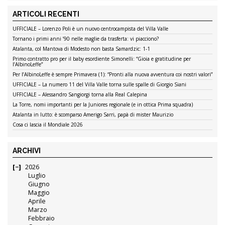
ARTICOLI RECENTI
UFFICIALE – Lorenzo Poli è un nuovo centrocampista del Villa Valle
Tornano i primi anni ’90 nelle maglie da trasferta: vi piacciono?
Atalanta, col Mantova di Modesto non basta Samardzic: 1-1
Primo contratto pro per il baby esordiente Simonelli: “Gioia e gratitudine per
l’AlbinoLeffe”
Per l’AlbinoLeffe è sempre Primavera (1): “Pronti alla nuova avventura coi nostri valori”
UFFICIALE – La numero 11 del Villa Valle torna sulle spalle di Giorgio Siani
UFFICIALE – Alessandro Sangiorgi torna alla Real Calepina
La Torre, nomi importanti per la Juniores regionale (e in ottica Prima squadra)
Atalanta in lutto: è scomparso Amerigo Sarri, papà di mister Maurizio
Cosa ci lascia il Mondiale 2026
ARCHIVI
2026
Luglio
Giugno
Maggio
Aprile
Marzo
Febbraio