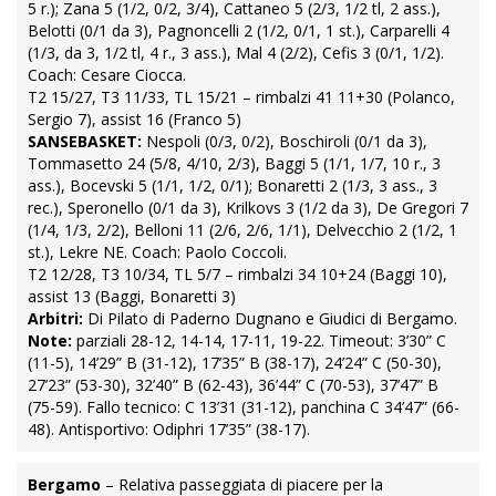
5 r.); Zana 5 (1/2, 0/2, 3/4), Cattaneo 5 (2/3, 1/2 tl, 2 ass.),
Belotti (0/1 da 3), Pagnoncelli 2 (1/2, 0/1, 1 st.), Carparelli 4
(1/3, da 3, 1/2 tl, 4 r., 3 ass.), Mal 4 (2/2), Cefis 3 (0/1, 1/2).
Coach: Cesare Ciocca.
T2 15/27, T3 11/33, TL 15/21 – rimbalzi 41 11+30 (Polanco,
Sergio 7), assist 16 (Franco 5)
SANSEBASKET:
Nespoli (0/3, 0/2), Boschiroli (0/1 da 3),
Tommasetto 24 (5/8, 4/10, 2/3), Baggi 5 (1/1, 1/7, 10 r., 3
ass.), Bocevski 5 (1/1, 1/2, 0/1); Bonaretti 2 (1/3, 3 ass., 3
rec.), Speronello (0/1 da 3), Krilkovs 3 (1/2 da 3), De Gregori 7
(1/4, 1/3, 2/2), Belloni 11 (2/6, 2/6, 1/1), Delvecchio 2 (1/2, 1
st.), Lekre NE. Coach: Paolo Coccoli.
T2 12/28, T3 10/34, TL 5/7 – rimbalzi 34 10+24 (Baggi 10),
assist 13 (Baggi, Bonaretti 3)
Arbitri:
Di Pilato di Paderno Dugnano e Giudici di Bergamo.
Note:
parziali 28-12, 14-14, 17-11, 19-22. Timeout: 3’30” C
(11-5), 14’29” B (31-12), 17’35” B (38-17), 24’24” C (50-30),
27’23” (53-30), 32’40” B (62-43), 36’44” C (70-53), 37’47” B
(75-59). Fallo tecnico: C 13’31 (31-12), panchina C 34’47” (66-
48). Antisportivo: Odiphri 17’35” (38-17).
Bergamo
– Relativa passeggiata di piacere per la