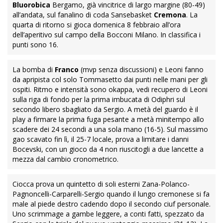
Bluorobica
Bergamo, già vincitrice di largo margine (80-49)
all’andata, sul fanalino di coda Sansebasket
Cremona
. La
quarta di ritorno si gioca domenica 8 febbraio all’ora
dell’aperitivo sul campo della Bocconi Milano. In classifica i
punti sono 16.
La bomba di
Franco
(mvp senza discussioni) e Leoni fanno
da apripista col solo Tommasetto dai punti nelle mani per gli
ospiti. Ritmo e intensità sono okappa, vedi recupero di Leoni
sulla riga di fondo per la prima imbucata di Odiphri sul
secondo libero sbagliato da Sergio. A metà del guardo è il
play a firmare la prima fuga pesante a metà minitempo allo
scadere dei 24 secondi a una sola mano (16-5). Sul massimo
gao scavato fin lì, il 25-7 locale, prova a limitare i danni
Bocevski, con un gioco da 4 non riuscitogli a due lancette a
mezza dal cambio cronometrico.
Ciocca prova un quintetto di soli esterni Zana-Polanco-
Pagnoncelli-Carparelli-Sergio quando il lungo cremonese si fa
male al piede destro cadendo dopo il secondo ciuf personale.
Uno scrimmage a gambe leggere, a conti fatti, spezzato da