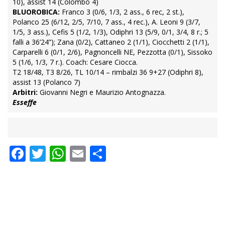
10), assist 14 (Colombo 4)
BLUOROBICA:
Franco 3 (0/6, 1/3, 2 ass., 6 rec, 2 st.),
Polanco 25 (6/12, 2/5, 7/10, 7 ass., 4 rec.), A. Leoni 9 (3/7,
1/5, 3 ass.), Cefis 5 (1/2, 1/3), Odiphri 13 (5/9, 0/1, 3/4, 8 r.; 5
falli a 36’24”); Zana (0/2), Cattaneo 2 (1/1), Ciocchetti 2 (1/1),
Carparelli 6 (0/1, 2/6), Pagnoncelli NE, Pezzotta (0/1), Sissoko
5 (1/6, 1/3, 7 r.). Coach: Cesare Ciocca.
T2 18/48, T3 8/26, TL 10/14 – rimbalzi 36 9+27 (Odiphri 8),
assist 13 (Polanco 7)
Arbitri:
Giovanni Negri e Maurizio Antognazza.
Esseffe
Facebook
Twitter
WhatsApp
Email
Condividi