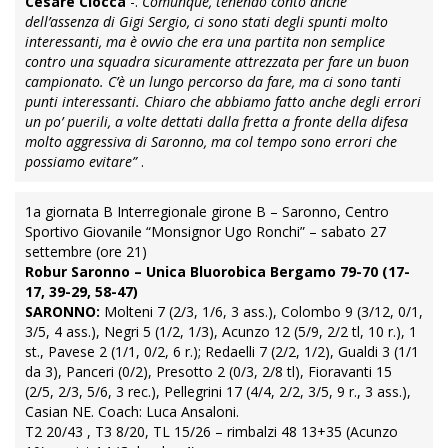
Cesare Ciocca
-.
Comunque, tenendo conto anche
dell’assenza di Gigi Sergio, ci sono stati degli spunti molto
interessanti, ma è ovvio che era una partita non semplice
contro una squadra sicuramente attrezzata per fare un buon
campionato. C’è un lungo percorso da fare, ma ci sono tanti
punti interessanti. Chiaro che abbiamo fatto anche degli errori
un po’ puerili, a volte dettati dalla fretta a fronte della difesa
molto aggressiva di Saronno, ma col tempo sono errori che
possiamo evitare”
.
1a giornata B Interregionale girone B – Saronno, Centro
Sportivo Giovanile “Monsignor Ugo Ronchi” – sabato 27
settembre (ore 21)
Robur Saronno – Unica Bluorobica Bergamo 79-70 (17-
17, 39-29, 58-47)
SARONNO:
Molteni 7 (2/3, 1/6, 3 ass.), Colombo 9 (3/12, 0/1,
3/5, 4 ass.), Negri 5 (1/2, 1/3), Acunzo 12 (5/9, 2/2 tl, 10 r.), 1
st., Pavese 2 (1/1, 0/2, 6 r.); Redaelli 7 (2/2, 1/2), Gualdi 3 (1/1
da 3), Panceri (0/2), Presotto 2 (0/3, 2/8 tl), Fioravanti 15
(2/5, 2/3, 5/6, 3 rec.), Pellegrini 17 (4/4, 2/2, 3/5, 9 r., 3 ass.),
Casian NE. Coach: Luca Ansaloni.
T2 20/43 , T3 8/20, TL 15/26 – rimbalzi 48 13+35 (Acunzo