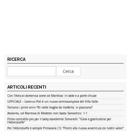
RICERCA
ARTICOLI RECENTI
Con l’Arezzo domenica come col Mantova: in sede e a porte chiuse
UFFICIALE – Lorenzo Poli è un nuovo centrocampista del Villa Valle
Tornano i primi anni ’90 nelle maglie da trasferta: vi piacciono?
Atalanta, col Mantova di Modesto non basta Samardzic: 1-1
Primo contratto pro per il baby esordiente Simonelli: “Gioia e gratitudine per
l’AlbinoLeffe”
Per l’AlbinoLeffe è sempre Primavera (1): “Pronti alla nuova avventura coi nostri valori”