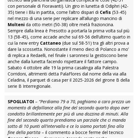
con personale di Fioravanti). Un giro in lunetta di Odiphri (42-
35) tiene i Blu in partita, come l’altro dispari di
Cefis
(53-45)
nel mezzo di una serie per replicare all’allungo mancino di
Molteni
da otto metri (50-38) oltre metà frazioncina.
Sempre dalla linea è Presotto a portarla la prima volta sul più
13 (58-45), come accade anche sul 69-56 dell’ultimo quarto in
cui la new entry
Cattaneo
(due sul 58-51) tra gli altri prova a
dare la scossetta. Nonostante il meno dieci di Polanco a mo’
di replica a Redaelli, nel finale i saronnesi la gestiscono bene
anche dalla lunetta facendo rispettare il fattore campo.
Sabato 4 ottobre alle 19 la prima casalinga alla Palestra
Corridoni, altrimenti detta PalaFlores dal nome della via alla
Celadina, il parquet di casa per il 2025-2026 del girone B della
serie B Interregionale.
SPOGLIATOI
–
“Perdiamo 79 a 70, paghiamo a caro prezzo un
momento di defaillance alla fine del secondo quarto dopo aver
condotto brillantemente per più di una dozzina di minuti. Alla
fine del secondo quarto prendiamo un parziale che ci manda
sotto di 10 punti all’intervallo e ce lo siamo portati fino alla
fine della partita
– il commento a bocce ferme del tecnico