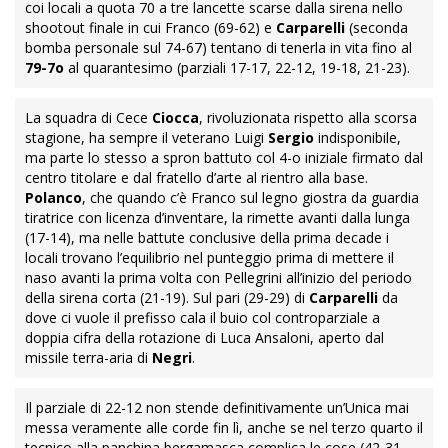
coi locali a quota 70 a tre lancette scarse dalla sirena nello
shootout finale in cui Franco (69-62) e
Carparelli
(seconda
bomba personale sul 74-67) tentano di tenerla in vita fino al
79-7o
al quarantesimo (parziali 17-17, 22-12, 19-18, 21-23).
La squadra di Cece
Ciocca
, rivoluzionata rispetto alla scorsa
stagione, ha sempre il veterano Luigi
Sergio
indisponibile,
ma parte lo stesso a spron battuto col 4-o iniziale firmato dal
centro titolare e dal fratello d’arte al rientro alla base.
Polanco
, che quando c’è Franco sul legno giostra da guardia
tiratrice con licenza d’inventare, la rimette avanti dalla lunga
(17-14), ma nelle battute conclusive della prima decade i
locali trovano l’equilibrio nel punteggio prima di mettere il
naso avanti la prima volta con Pellegrini all’inizio del periodo
della sirena corta (21-19). Sul pari (29-29) di
Carparelli
da
dove ci vuole il prefisso cala il buio col controparziale a
doppia cifra della rotazione di Luca Ansaloni, aperto dal
missile terra-aria di
Negri
.
Il parziale di 22-12 non stende definitivamente un’Unica mai
messa veramente alle corde fin lì, anche se nel terzo quarto il
tecnico alla panchina bergamasca complica le cose (42-31