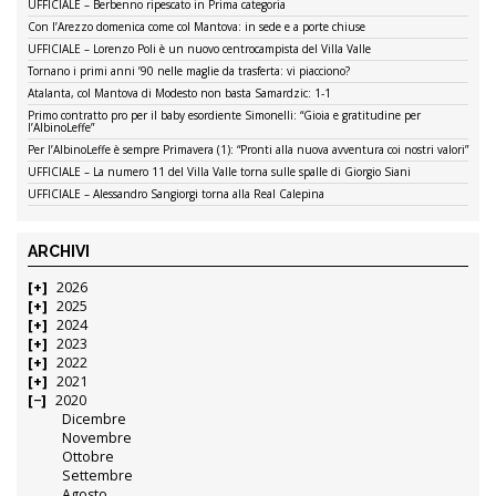
UFFICIALE – Berbenno ripescato in Prima categoria
Con l’Arezzo domenica come col Mantova: in sede e a porte chiuse
UFFICIALE – Lorenzo Poli è un nuovo centrocampista del Villa Valle
Tornano i primi anni ’90 nelle maglie da trasferta: vi piacciono?
Atalanta, col Mantova di Modesto non basta Samardzic: 1-1
Primo contratto pro per il baby esordiente Simonelli: “Gioia e gratitudine per
l’AlbinoLeffe”
Per l’AlbinoLeffe è sempre Primavera (1): “Pronti alla nuova avventura coi nostri valori”
UFFICIALE – La numero 11 del Villa Valle torna sulle spalle di Giorgio Siani
UFFICIALE – Alessandro Sangiorgi torna alla Real Calepina
ARCHIVI
2026
2025
2024
2023
2022
2021
2020
Dicembre
Novembre
Ottobre
Settembre
Agosto