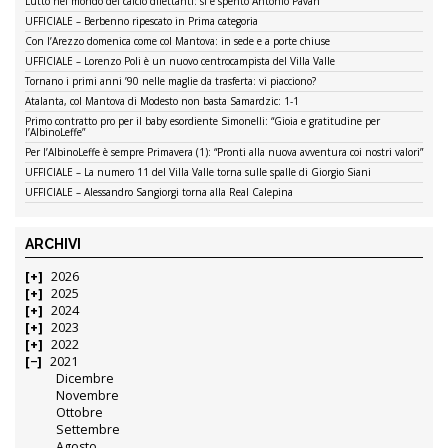
Lutto nel mondo del calcio dilettanti: si è spento Antonio Pavan
UFFICIALE – Berbenno ripescato in Prima categoria
Con l’Arezzo domenica come col Mantova: in sede e a porte chiuse
UFFICIALE – Lorenzo Poli è un nuovo centrocampista del Villa Valle
Tornano i primi anni ’90 nelle maglie da trasferta: vi piacciono?
Atalanta, col Mantova di Modesto non basta Samardzic: 1-1
Primo contratto pro per il baby esordiente Simonelli: “Gioia e gratitudine per
l’AlbinoLeffe”
Per l’AlbinoLeffe è sempre Primavera (1): “Pronti alla nuova avventura coi nostri valori”
UFFICIALE – La numero 11 del Villa Valle torna sulle spalle di Giorgio Siani
UFFICIALE – Alessandro Sangiorgi torna alla Real Calepina
ARCHIVI
2026
2025
2024
2023
2022
2021
Dicembre
Novembre
Ottobre
Settembre
Agosto