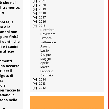
2021
è che nel
2020
al tramonto,
2019
pre
2018
2017
2016
notte, e
2015
eo e le
Dicembre
 domani non
Novembre
pure finirà
Ottobre
i denti, che
Settembre
 e i canini
Agosto
Luglio
ntifricio
Giugno
Maggio
namenti
Aprile
ono accorto
Marzo
i per il
Febbraio
dgets di
Gennaio
2014
ma
2013
vo e
2012
on faccio la
vedono la
mano nella