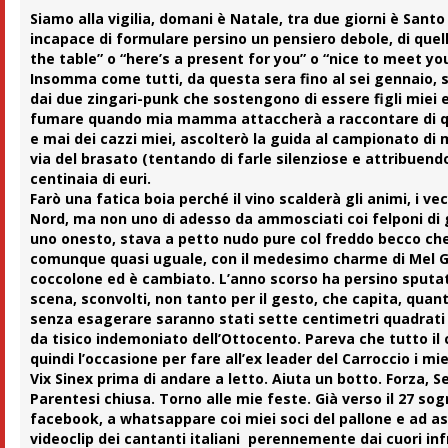
Siamo alla vigilia, domani è Natale, tra due giorni è San
incapace di formulare persino un pensiero debole, di quelli 
the table” o “here’s a present for you” o “nice to meet yo
Insomma come tutti, da questa sera fino al sei gennaio, sa
dai due zingari-punk che sostengono di essere figli miei e 
fumare quando mia mamma attaccherà a raccontare di qu
e mai dei cazzi miei, ascolterò la guida al campionato di
via del brasato (tentando di farle silenziose e attribuen
centinaia di euri.
Farò una fatica boia perché il vino scalderà gli animi, i 
Nord, ma non uno di adesso da ammosciati coi felponi di gh
uno onesto, stava a petto nudo pure col freddo becco che c
comunque quasi uguale, con il medesimo charme di Mel Gi
coccolone ed è cambiato. L’anno scorso ha persino sputat
scena, sconvolti, non tanto per il gesto, che capita, quan
senza esagerare saranno stati sette centimetri quadrati di
da tisico indemoniato dell’Ottocento. Pareva che tutto il c
quindi l’occasione per fare all’ex leader del Carroccio i m
Vix Sinex prima di andare a letto. Aiuta un botto. Forza, 
Parentesi chiusa. Torno alle mie feste. Già verso il 27 sog
facebook, a whatsappare coi miei soci del pallone e ad asc
videoclip dei cantanti italiani perennemente dai cuori inf