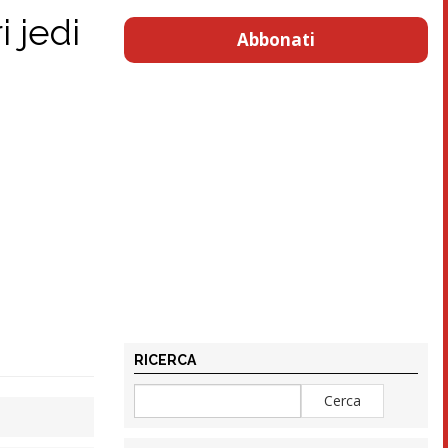
i jedi
Abbonati
RICERCA