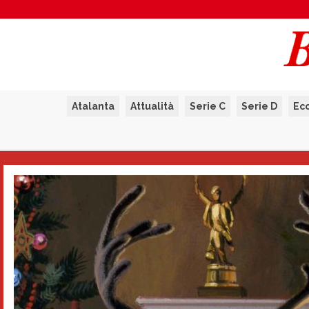
Atalanta
Attualità
Serie C
Serie D
Ec