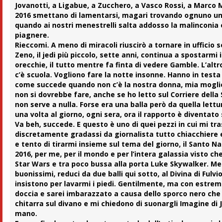
Jovanotti, a Ligabue, a Zucchero, a Vasco Rossi, a Marco 
2016 smettano di lamentarsi, magari trovando ognuno un 
quando ai nostri menestrelli salta addosso la malinconia 
piagnere.
Rieccomi. A meno di miracoli riuscirò a tornare in ufficio
Zeno, il jedi più piccolo, sette anni, continua a spostarmi 
orecchie, il tutto mentre fa finta di vedere Gamble. L’alt
c’è scuola. Vogliono fare la notte insonne. Hanno in testa
come succede quando non c’è la nostra donna, mia moglie, 
non si dovrebbe fare, anche se ho letto sul Corriere della 
non serve a nulla. Forse era una balla però da quella lett
una volta al giorno, ogni sera, ora il rapporto è diventato
Va beh, succede. E questo è uno di quei pezzi in cui mi tr
discretamente gradassi da giornalista tutto chiacchiere 
e tento di tirarmi insieme sul tema del giorno, il Santo Nata
2016, per me, per il mondo e per l’intera galassia visto ch
Star Wars e tra poco bussa alla porta Luke Skywalker. M
buonissimi, reduci da due balli qui sotto, al Divina di Fulv
insistono per lavarmi i piedi. Gentilmente, ma con estrem
doccia e sarei imbarazzato a causa dello sporco nero che 
chitarra sul divano e mi chiedono di suonargli Imagine di
mano.