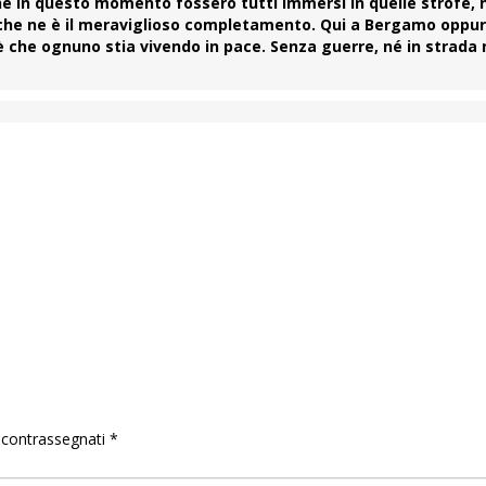
che in questo momento fossero tutti immersi in quelle strofe, 
a che ne è il meraviglioso completamento. Qui a Bergamo oppu
 è che ognuno stia vivendo in pace. Senza guerre, né in strada 
o contrassegnati
*