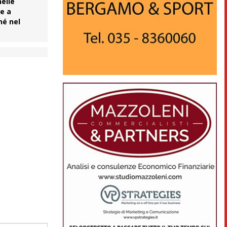
nelle
re a
né nel