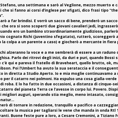
to Stefano, una settimana e sarò al Veglione, mezzo muerto e 
che si fanno ai corsi d’inglese per sfigati, dico frasi tipo “the
u”.
rò a far brindisi. E vorrò un sacco di bene, prenderò un sacco
che ora si sono scoperti due giovani cavalieri jedi, ingrasserò
ando ero un bambino straordinariamente giudizioso, parler
 mio cognato Richi (juventino sfegatato), rutterò, scoreggerò 
do la colpa a un parente a caso) e giocherò a mercante in fier
vecchi alzeranno la voce e a me sembrerà di essere a un raduno 
isa. Parlo dei ritrovi degli inizi, da duri e puri, quando Bossi
’è qui e pareva il fratello di Braveheart, quello brutto, ok, m
bson. Poi l’Umbert ha avuto la sua serataccia e il conseguen
o in diretta a Studio Aperto. Io e mia moglie continuavamo a 
to per il catarro nei polmoni. Ha espulso una cosa gialla-verde
 roba. E lo ha fatto in due occasioni, a distanza di cinque-se
atarro del pianeta Terra ce l’avesse in corpo lui. Povero. Disp
iei migliori auguri, sperando stia meglio, meno intasato, consigl
Senatur…
nerò di tornare in redazione, tranquillo e pacifico a cazzeggia
oltare la musica per tagliarsi le vene che manda in onda Rtl 1
ranti. Buone feste pure a loro, a Cesare Cremonini, a Tiziano F