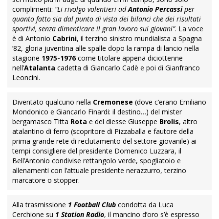
complimenti:
“Li rivolgo volentieri ad
Antonio Percassi
per
quanto fatto sia dal punto di vista dei bilanci che dei risultati
sportivi, senza dimenticare il gran lavoro sui giovani”
. La voce
è di Antonio
Cabrini
, il terzino sinistro mundialista a Spagna
’82, gloria juventina alle spalle dopo la rampa di lancio nella
stagione
1975-1976
come titolare appena diciottenne
nell’
Atalanta
cadetta di Giancarlo Cadè e poi di Gianfranco
Leoncini.
Diventato qualcuno nella
Cremonese
(dove c’erano Emiliano
Mondonico e Giancarlo Finardi: il destino…) del mister
bergamasco Titta
Rota
e del diesse Giuseppe
Brolis
, altro
atalantino di ferro (scopritore di Pizzaballa e fautore della
prima grande rete di reclutamento del settore giovanile) ai
tempi consigliere del presidente Domenico Luzzara, il
Bell’Antonio condivise rettangolo verde, spogliatoio e
allenamenti con l’attuale presidente nerazzurro, terzino
marcatore o stopper.
Alla trasmissione
1 Football Club
condotta da Luca
Cerchione su
1 Station Radio
, il mancino d’oro s’è espresso