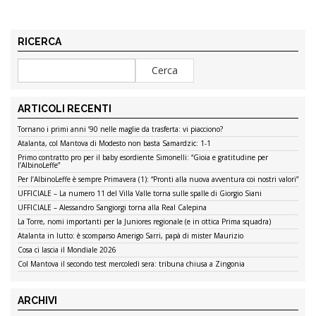
RICERCA
ARTICOLI RECENTI
Tornano i primi anni ’90 nelle maglie da trasferta: vi piacciono?
Atalanta, col Mantova di Modesto non basta Samardzic: 1-1
Primo contratto pro per il baby esordiente Simonelli: “Gioia e gratitudine per
l’AlbinoLeffe”
Per l’AlbinoLeffe è sempre Primavera (1): “Pronti alla nuova avventura coi nostri valori”
UFFICIALE – La numero 11 del Villa Valle torna sulle spalle di Giorgio Siani
UFFICIALE – Alessandro Sangiorgi torna alla Real Calepina
La Torre, nomi importanti per la Juniores regionale (e in ottica Prima squadra)
Atalanta in lutto: è scomparso Amerigo Sarri, papà di mister Maurizio
Cosa ci lascia il Mondiale 2026
Col Mantova il secondo test mercoledì sera: tribuna chiusa a Zingonia
ARCHIVI