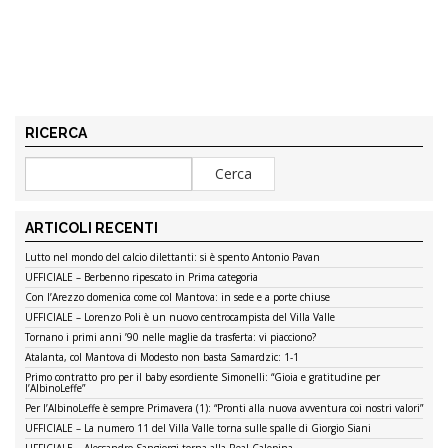
RICERCA
ARTICOLI RECENTI
Lutto nel mondo del calcio dilettanti: si è spento Antonio Pavan
UFFICIALE – Berbenno ripescato in Prima categoria
Con l’Arezzo domenica come col Mantova: in sede e a porte chiuse
UFFICIALE – Lorenzo Poli è un nuovo centrocampista del Villa Valle
Tornano i primi anni ’90 nelle maglie da trasferta: vi piacciono?
Atalanta, col Mantova di Modesto non basta Samardzic: 1-1
Primo contratto pro per il baby esordiente Simonelli: “Gioia e gratitudine per
l’AlbinoLeffe”
Per l’AlbinoLeffe è sempre Primavera (1): “Pronti alla nuova avventura coi nostri valori”
UFFICIALE – La numero 11 del Villa Valle torna sulle spalle di Giorgio Siani