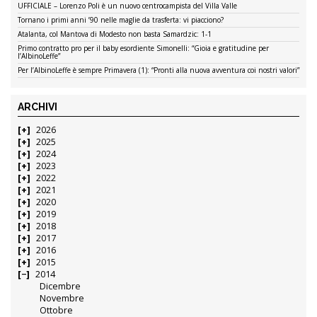
UFFICIALE – Lorenzo Poli è un nuovo centrocampista del Villa Valle
Tornano i primi anni ’90 nelle maglie da trasferta: vi piacciono?
Atalanta, col Mantova di Modesto non basta Samardzic: 1-1
Primo contratto pro per il baby esordiente Simonelli: “Gioia e gratitudine per
l’AlbinoLeffe”
Per l’AlbinoLeffe è sempre Primavera (1): “Pronti alla nuova avventura coi nostri valori”
ARCHIVI
2026
2025
2024
2023
2022
2021
2020
2019
2018
2017
2016
2015
2014
Dicembre
Novembre
Ottobre