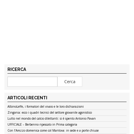
RICERCA
ARTICOLI RECENTI
AlbinoLeffe, i formatori del vivaio e le loro dichiarazioni
Zingonia: ecco i quadri tecnici del settore giovanile agonistico
Lutto nel mondo del calcio dilettanti: si è spento Antonio Pavan
UFFICIALE – Berbenno ripescato in Prima categoria
Con l’Arezzo domenica come col Mantova: in sede e a porte chiuse