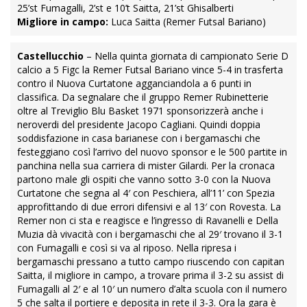
25’st Fumagalli, 2’st e 10’t Saitta, 21’st Ghisalberti
Migliore in campo:
Luca Saitta (Remer Futsal Bariano)
Castellucchio
– Nella quinta giornata di campionato Serie D
calcio a 5 Figc la Remer Futsal Bariano vince 5-4 in trasferta
contro il Nuova Curtatone agganciandola a 6 punti in
classifica. Da segnalare che il gruppo Remer Rubinetterie
oltre al Treviglio Blu Basket 1971 sponsorizzerà anche i
neroverdi del presidente Jacopo Cagliani. Quindi doppia
soddisfazione in casa barianese con i bergamaschi che
festeggiano così l’arrivo del nuovo sponsor e le 500 partite in
panchina nella sua carriera di mister Gilardi. Per la cronaca
partono male gli ospiti che vanno sotto 3-0 con la Nuova
Curtatone che segna al 4′ con Peschiera, all’11’ con Spezia
approfittando di due errori difensivi e al 13′ con Rovesta. La
Remer non ci sta e reagisce e l’ingresso di Ravanelli e Della
Muzia dà vivacità con i bergamaschi che al 29′ trovano il 3-1
con Fumagalli e così si va al riposo. Nella ripresa i
bergamaschi pressano a tutto campo riuscendo con capitan
Saitta, il migliore in campo, a trovare prima il 3-2 su assist di
Fumagalli al 2′ e al 10′ un numero d’alta scuola con il numero
5 che salta il portiere e deposita in rete il 3-3. Ora la gara è