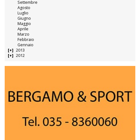
Settembre
Agosto
Luglio
Giugno
Maggio
Aprile
Marzo
Febbraio
Gennaio
2013
2012