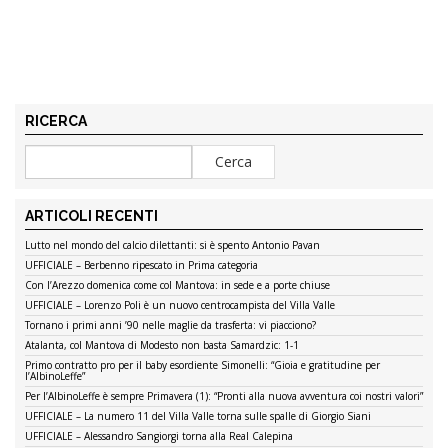
RICERCA
ARTICOLI RECENTI
Lutto nel mondo del calcio dilettanti: si è spento Antonio Pavan
UFFICIALE – Berbenno ripescato in Prima categoria
Con l’Arezzo domenica come col Mantova: in sede e a porte chiuse
UFFICIALE – Lorenzo Poli è un nuovo centrocampista del Villa Valle
Tornano i primi anni ’90 nelle maglie da trasferta: vi piacciono?
Atalanta, col Mantova di Modesto non basta Samardzic: 1-1
Primo contratto pro per il baby esordiente Simonelli: “Gioia e gratitudine per
l’AlbinoLeffe”
Per l’AlbinoLeffe è sempre Primavera (1): “Pronti alla nuova avventura coi nostri valori”
UFFICIALE – La numero 11 del Villa Valle torna sulle spalle di Giorgio Siani
UFFICIALE – Alessandro Sangiorgi torna alla Real Calepina