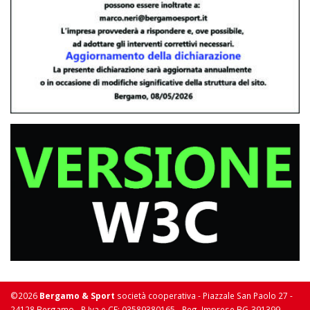
©2026
Bergamo & Sport
società cooperativa - Piazzale San Paolo 27 -
24128 Bergamo - P Iva e CF: 03589380165 - Reg. Imprese BG-391399 -