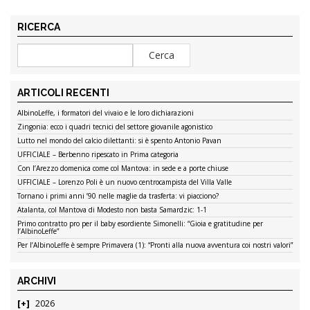
RICERCA
ARTICOLI RECENTI
AlbinoLeffe, i formatori del vivaio e le loro dichiarazioni
Zingonia: ecco i quadri tecnici del settore giovanile agonistico
Lutto nel mondo del calcio dilettanti: si è spento Antonio Pavan
UFFICIALE – Berbenno ripescato in Prima categoria
Con l’Arezzo domenica come col Mantova: in sede e a porte chiuse
UFFICIALE – Lorenzo Poli è un nuovo centrocampista del Villa Valle
Tornano i primi anni ’90 nelle maglie da trasferta: vi piacciono?
Atalanta, col Mantova di Modesto non basta Samardzic: 1-1
Primo contratto pro per il baby esordiente Simonelli: “Gioia e gratitudine per
l’AlbinoLeffe”
Per l’AlbinoLeffe è sempre Primavera (1): “Pronti alla nuova avventura coi nostri valori”
ARCHIVI
2026