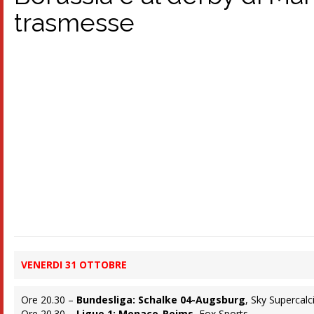
trasmesse
VENERDI 31 OTTOBRE
Ore 20.30 –
Bundesliga: Schalke 04-Augsburg
, Sky Supercalc
Ore 20.30 –
Ligue 1: Monaco-Reims
, Fox Sports