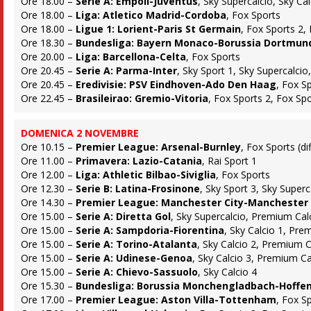
Ore 18.00 –
Serie A: Empoli-Juventus
, Sky Supercalcio, Sky Ca
Ore 18.00 –
Liga: Atletico Madrid-Cordoba
, Fox Sports
Ore 18.00 –
Ligue 1: Lorient-Paris St Germain
, Fox Sports 2, 
Ore 18.30 –
Bundesliga: Bayern Monaco-Borussia Dortmun
Ore 20.00 –
Liga: Barcellona-Celta
, Fox Sports
Ore 20.45 –
Serie A: Parma-Inter
, Sky Sport 1, Sky Supercalcio
Ore 20.45 –
Eredivisie: PSV Eindhoven-Ado Den Haag
, Fox S
Ore 22.45 –
Brasileirao: Gremio-Vitoria
, Fox Sports 2, Fox Spor
DOMENICA 2 NOVEMBRE
Ore 10.15 –
Premier League: Arsenal-Burnley
, Fox Sports (dif
Ore 11.00 –
Primavera: Lazio-Catania
, Rai Sport 1
Ore 12.00 –
Liga: Athletic Bilbao-Siviglia
, Fox Sports
Ore 12.30 –
Serie B: Latina-Frosinone
, Sky Sport 3, Sky Super
Ore 14.30 –
Premier League: Manchester City-Manchester
Ore 15.00 –
Serie A: Diretta Gol
, Sky Supercalcio, Premium Cal
Ore 15.00 –
Serie A: Sampdoria-Fiorentina
, Sky Calcio 1, Pre
Ore 15.00 –
Serie A: Torino-Atalanta
, Sky Calcio 2, Premium C
Ore 15.00 –
Serie A: Udinese-Genoa
, Sky Calcio 3, Premium Ca
Ore 15.00 –
Serie A: Chievo-Sassuolo
, Sky Calcio 4
Ore 15.30 –
Bundesliga: Borussia Monchengladbach-Hoffe
Ore 17.00 –
Premier League: Aston Villa-Tottenham
, Fox S