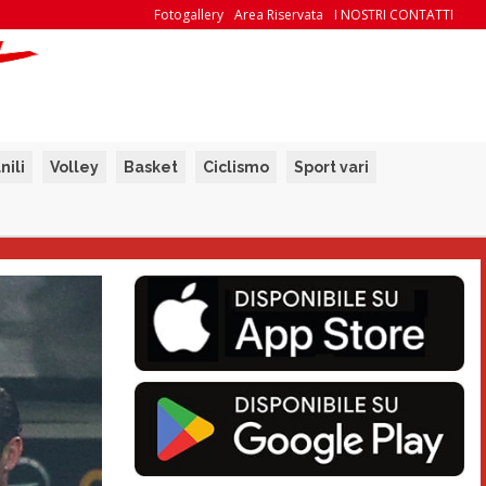
Fotogallery
Area Riservata
I NOSTRI CONTATTI
nili
Volley
Basket
Ciclismo
Sport vari