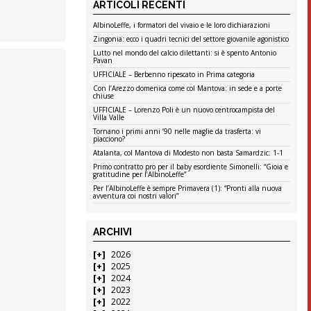
ARTICOLI RECENTI
AlbinoLeffe, i formatori del vivaio e le loro dichiarazioni
Zingonia: ecco i quadri tecnici del settore giovanile agonistico
Lutto nel mondo del calcio dilettanti: si è spento Antonio
Pavan
UFFICIALE – Berbenno ripescato in Prima categoria
Con l’Arezzo domenica come col Mantova: in sede e a porte
chiuse
UFFICIALE – Lorenzo Poli è un nuovo centrocampista del
Villa Valle
Tornano i primi anni ’90 nelle maglie da trasferta: vi
piacciono?
Atalanta, col Mantova di Modesto non basta Samardzic: 1-1
Primo contratto pro per il baby esordiente Simonelli: “Gioia e
gratitudine per l’AlbinoLeffe”
Per l’AlbinoLeffe è sempre Primavera (1): “Pronti alla nuova
avventura coi nostri valori”
ARCHIVI
2026
2025
2024
2023
2022