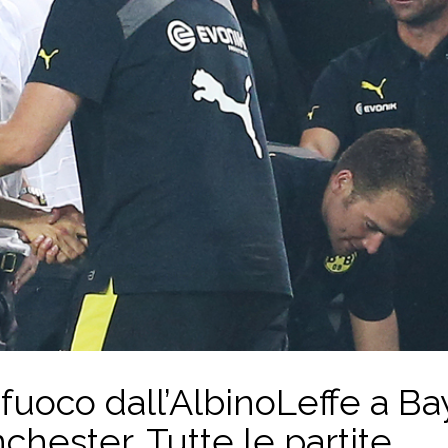
l fuoco dall’AlbinoLeffe a B
chester. Tutte le partite