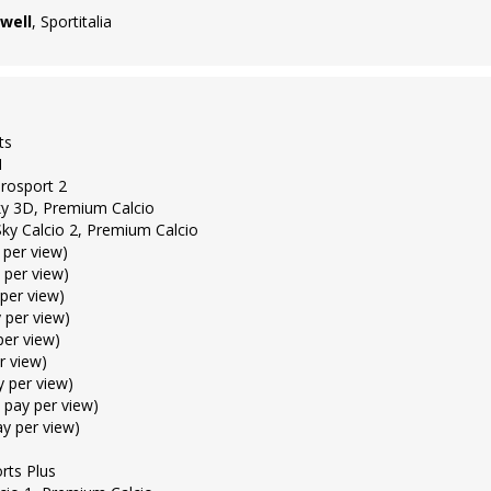
well
, Sportitalia
ts
1
urosport 2
Sky 3D, Premium Calcio
 Sky Calcio 2, Premium Calcio
y per view)
y per view)
 per view)
y per view)
 per view)
er view)
y per view)
n pay per view)
ay per view)
rts Plus