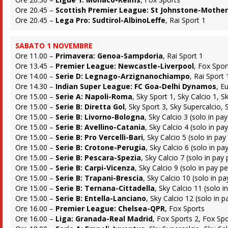
Ore 20.45 –
Scottish Premier League: St Johnstone-Mother
Ore 20.45 –
Lega Pro: Sudtirol-AlbinoLeffe
, Rai Sport 1
SABATO 1 NOVEMBRE
Ore 11.00 –
Primavera: Genoa-Sampdoria
, Rai Sport 1
Ore 13.45 –
Premier League: Newcastle-Liverpool
, Fox Spor
Ore 14.00 –
Serie D: Legnago-Arzignanochiampo
, Rai Sport 
Ore 14.30 –
Indian Super League: FC Goa-Delhi Dynamos
, E
Ore 15.00 –
Serie A: Napoli-Roma
, Sky Sport 1, Sky Calcio 1, 
Ore 15.00 –
Serie B: Diretta Gol
, Sky Sport 3, Sky Supercalcio,
Ore 15.00 –
Serie B: Livorno-Bologna
, Sky Calcio 3 (solo in pa
Ore 15.00 –
Serie B: Avellino-Catania
, Sky Calcio 4 (solo in pa
Ore 15.00 –
Serie B: Pro Vercelli-Bari
, Sky Calcio 5 (solo in pay
Ore 15.00 –
Serie B: Crotone-Perugia
, Sky Calcio 6 (solo in pa
Ore 15.00 –
Serie B: Pescara-Spezia
, Sky Calcio 7 (solo in pay
Ore 15.00 –
Serie B: Carpi-Vicenza
, Sky Calcio 9 (solo in pay p
Ore 15.00 –
Serie B: Trapani-Brescia
, Sky Calcio 10 (solo in pa
Ore 15.00 –
Serie B: Ternana-Cittadella
, Sky Calcio 11 (solo i
Ore 15.00 –
Serie B: Entella-Lanciano
, Sky Calcio 12 (solo in p
Ore 16.00 –
Premier League: Chelsea-QPR
, Fox Sports
Ore 16.00 –
Liga: Granada-Real Madrid
, Fox Sports 2, Fox Spo