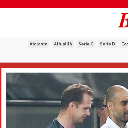
Atalanta
Attualità
Serie C
Serie D
Ec