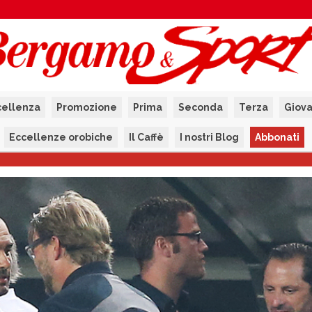
cellenza
Promozione
Prima
Seconda
Terza
Giova
Eccellenze orobiche
Il Caffè
I nostri Blog
Abbonati