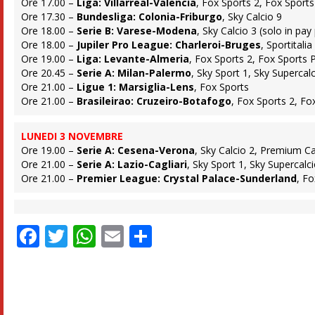
Ore 17.00 –
Liga: Villarreal-Valencia
, Fox Sports 2, Fox Sports
Ore 17.30 –
Bundesliga: Colonia-Friburgo
, Sky Calcio 9
Ore 18.00 –
Serie B: Varese-Modena
, Sky Calcio 3 (solo in pa
Ore 18.00 –
Jupiler Pro League: Charleroi-Bruges
, Sportitali
Ore 19.00 –
Liga: Levante-Almeria
, Fox Sports 2, Fox Sports 
Ore 20.45 –
Serie A: Milan-Palermo
, Sky Sport 1, Sky Supercal
Ore 21.00 –
Ligue 1: Marsiglia-Lens
, Fox Sports
Ore 21.00 –
Brasileirao: Cruzeiro-Botafogo
, Fox Sports 2, Fox
LUNEDI 3 NOVEMBRE
Ore 19.00 –
Serie A: Cesena-Verona
, Sky Calcio 2, Premium Ca
Ore 21.00 –
Serie A: Lazio-Cagliari
, Sky Sport 1, Sky Supercalc
Ore 21.00 –
Premier League: Crystal Palace-Sunderland
, F
Facebook
Twitter
WhatsApp
Email
Condividi