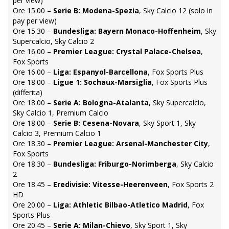
per view)
Ore 15.00 –
Serie B: Modena-Spezia
, Sky Calcio 12 (solo in
pay per view)
Ore 15.30 –
Bundesliga: Bayern Monaco-Hoffenheim
, Sky
Supercalcio, Sky Calcio 2
Ore 16.00 –
Premier League: Crystal Palace-Chelsea
,
Fox Sports
Ore 16.00 –
Liga: Espanyol-Barcellona
, Fox Sports Plus
Ore 18.00 –
Ligue 1: Sochaux-Marsiglia
, Fox Sports Plus
(differita)
Ore 18.00 –
Serie A: Bologna-Atalanta
, Sky Supercalcio,
Sky Calcio 1, Premium Calcio
Ore 18.00 –
Serie B: Cesena-Novara
, Sky Sport 1, Sky
Calcio 3, Premium Calcio 1
Ore 18.30 –
Premier League: Arsenal-Manchester City
,
Fox Sports
Ore 18.30 –
Bundesliga: Friburgo-Norimberga
, Sky Calcio
2
Ore 18.45 –
Eredivisie: Vitesse-Heerenveen
, Fox Sports 2
HD
Ore 20.00 –
Liga: Athletic Bilbao-Atletico Madrid
, Fox
Sports Plus
Ore 20.45 –
Serie A: Milan-Chievo
, Sky Sport 1, Sky