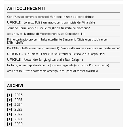
ARTICOLI RECENTI
Con l’Arezzo domenica come col Mantova: in sede e a porte chiuse
UFFICIALE – Lorenzo Poli è un nuovo centrocampista del Villa Valle
Tornano i primi anni ’90 nelle maglie da trasferta: vi piacciono?
Atalanta, col Mantova di Modesto non basta Samardzic: 1-1
Primo contratto pro per il baby esordiente Simonelli: “Gioia e gratitudine per
l’AlbinoLeffe”
Per l’AlbinoLeffe è sempre Primavera (1): “Pronti alla nuova avventura coi nostri valori”
UFFICIALE – La numero 11 del Villa Valle torna sulle spalle di Giorgio Siani
UFFICIALE – Alessandro Sangiorgi torna alla Real Calepina
La Torre, nomi importanti per la Juniores regionale (e in ottica Prima squadra)
Atalanta in lutto: è scomparso Amerigo Sarri, papà di mister Maurizio
ARCHIVI
2026
2025
2024
2023
2022
2021
2020