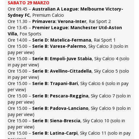
SABATO 29 MARZO
Ore 09.45 –
Australian A League: Melbourne Victory-
Sydney FC
, Premium Calcio
Ore 11.30 –
Primavera: Verona-Inter
, Rai Sport 2
Ore 13.45 –
Premier League: Manchester Utd-Aston
Villa
, Fox Sports
Ore 14.00 –
Serie D: Matelica-Fermana
, Rai Sport 1
Ore 15.00 –
Serie B: Varese-Palermo
, Sky Calcio 3 (solo in
pay per view)
Ore 15.00 –
Serie B: Empoli-Juve Stabia
, Sky Calcio 4 (solo
in pay per view)
Ore 15.00 –
Serie B: Avellino-Cittadella
, Sky Calcio 5 (solo
in pay per view)
Ore 15.00 –
Serie B: Trapani-Bari
, Sky Calcio 6 (solo in pay
per view)
Ore 15.00 –
Serie B: Pescara-Reggina
, Sky Calcio 7 (solo in
pay per view)
Ore 15.00 –
Serie B: Padova-Lanciano
, Sky Calcio 9 (solo in
pay per view)
Ore 15.00 –
Serie B: Siena-Brescia
, Sky Calcio 10 (solo in
pay per view)
Ore 15.00 –
Serie B: Latina-Carpi
, Sky Calcio 11 (solo in pay