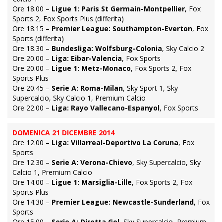
Ore 18.00 –
Ligue 1: Paris St Germain-Montpellier
, Fox
Sports 2, Fox Sports Plus (differita)
Ore 18.15 –
Premier League: Southampton-Everton
, Fox
Sports (differita)
Ore 18.30 –
Bundesliga: Wolfsburg-Colonia
, Sky Calcio 2
Ore 20.00 –
Liga: Eibar-Valencia
, Fox Sports
Ore 20.00 –
Ligue 1: Metz-Monaco
, Fox Sports 2, Fox
Sports Plus
Ore 20.45 –
Serie A: Roma-Milan
, Sky Sport 1, Sky
Supercalcio, Sky Calcio 1, Premium Calcio
Ore 22.00 –
Liga: Rayo Vallecano-Espanyol
, Fox Sports
DOMENICA 21 DICEMBRE 2014
Ore 12.00 –
Liga: Villarreal-Deportivo La Coruna
, Fox
Sports
Ore 12.30 –
Serie A: Verona-Chievo
, Sky Supercalcio, Sky
Calcio 1, Premium Calcio
Ore 14.00 –
Ligue 1: Marsiglia-Lille
, Fox Sports 2, Fox
Sports Plus
Ore 14.30 –
Premier League: Newcastle-Sunderland
, Fox
Sports
Ore 15.00 –
Serie A: Diretta Gol
, Sky Supercalcio, Premium