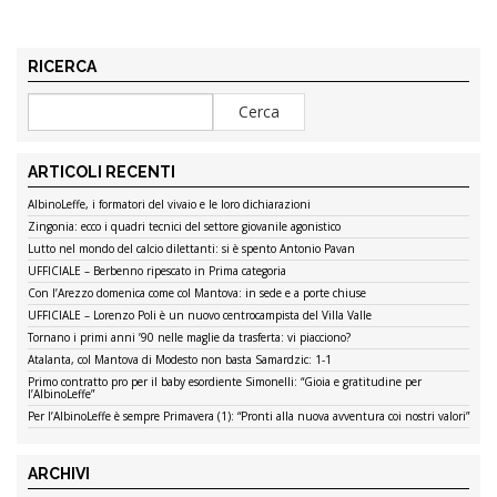
RICERCA
ARTICOLI RECENTI
AlbinoLeffe, i formatori del vivaio e le loro dichiarazioni
Zingonia: ecco i quadri tecnici del settore giovanile agonistico
Lutto nel mondo del calcio dilettanti: si è spento Antonio Pavan
UFFICIALE – Berbenno ripescato in Prima categoria
Con l’Arezzo domenica come col Mantova: in sede e a porte chiuse
UFFICIALE – Lorenzo Poli è un nuovo centrocampista del Villa Valle
Tornano i primi anni ’90 nelle maglie da trasferta: vi piacciono?
Atalanta, col Mantova di Modesto non basta Samardzic: 1-1
Primo contratto pro per il baby esordiente Simonelli: “Gioia e gratitudine per
l’AlbinoLeffe”
Per l’AlbinoLeffe è sempre Primavera (1): “Pronti alla nuova avventura coi nostri valori”
ARCHIVI