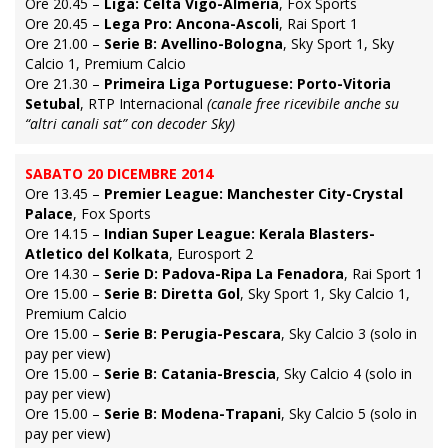
Ore 20.45 –
Liga: Celta Vigo-Almeria
, Fox Sports
Ore 20.45 –
Lega Pro: Ancona-Ascoli
, Rai Sport 1
Ore 21.00 –
Serie B: Avellino-Bologna
, Sky Sport 1, Sky
Calcio 1, Premium Calcio
Ore 21.30 –
Primeira Liga Portuguese: Porto-Vitoria
Setubal
, RTP Internacional
(canale free ricevibile anche su
“altri canali sat” con decoder Sky)
SABATO 20 DICEMBRE 2014
Ore 13.45 –
Premier League: Manchester City-Crystal
Palace
, Fox Sports
Ore 14.15 –
Indian Super League: Kerala Blasters-
Atletico del Kolkata
, Eurosport 2
Ore 14.30 –
Serie D: Padova-Ripa La Fenadora
, Rai Sport 1
Ore 15.00 –
Serie B: Diretta Gol
, Sky Sport 1, Sky Calcio 1,
Premium Calcio
Ore 15.00 –
Serie B: Perugia-Pescara
, Sky Calcio 3 (solo in
pay per view)
Ore 15.00 –
Serie B: Catania-Brescia
, Sky Calcio 4 (solo in
pay per view)
Ore 15.00 –
Serie B: Modena-Trapani
, Sky Calcio 5 (solo in
pay per view)