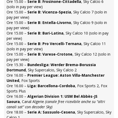
Ore 15.00 –
Serie B: Frosinone-Cittadella
, Sky Calcio 6
(solo in pay per view)
Ore 15.00 –
Serie B: Vicenza-Spezia
, Sky Calcio 7 (solo in
pay per view)
Ore 15.00 –
Serie B: Entella-Livorno
, Sky Calcio 9 (solo in
pay per view)
Ore 15.00 –
Serie B: Bari-Latina
, Sky Calcio 10 (solo in pay
per view)
Ore 15.00 –
Serie B: Pro Vercelli-Ternana
, Sky Calcio 11
(solo in pay per view)
Ore 15.00 –
Serie B: Varese-Crotone
, Sky Calcio 12 (solo in
pay per view)
Ore 15.30 –
Bundesliga: Werder Brema-Borussia
Dortmund
, Sky Supercalcio, Sky Calcio 2
Ore 16.00 –
Premier League: Aston Villa-Manchester
United
, Fox Sports
Ore 16.00 –
Liga: Barcellona-Cordoba
, Fox Sports 2, Fox
Sports Plus
Ore 16.00 –
Algerian Division 1: USM Bel Abbès-JS
Saoura
, Canal Algerie
(canale free ricevibile anche su “altri
canali sat” con decoder Sky)
Ore 18.00 –
Serie A: Sassuolo-Cesena
, Sky Supercalcio, Sky
Calcio 1