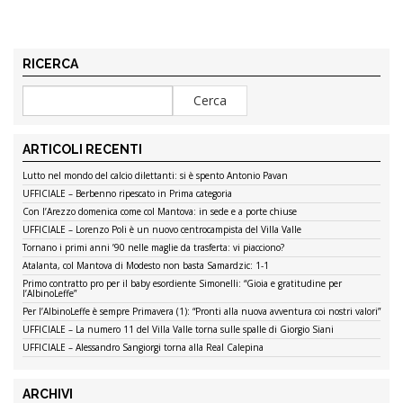
RICERCA
ARTICOLI RECENTI
Lutto nel mondo del calcio dilettanti: si è spento Antonio Pavan
UFFICIALE – Berbenno ripescato in Prima categoria
Con l’Arezzo domenica come col Mantova: in sede e a porte chiuse
UFFICIALE – Lorenzo Poli è un nuovo centrocampista del Villa Valle
Tornano i primi anni ’90 nelle maglie da trasferta: vi piacciono?
Atalanta, col Mantova di Modesto non basta Samardzic: 1-1
Primo contratto pro per il baby esordiente Simonelli: “Gioia e gratitudine per
l’AlbinoLeffe”
Per l’AlbinoLeffe è sempre Primavera (1): “Pronti alla nuova avventura coi nostri valori”
UFFICIALE – La numero 11 del Villa Valle torna sulle spalle di Giorgio Siani
UFFICIALE – Alessandro Sangiorgi torna alla Real Calepina
ARCHIVI