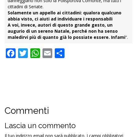
danneggiano non solo la Polisportiva Comonte, ma tutti i
cittadini di Seriate.
Solamente un appello ai cittadini: qualora qualcuno
abbia visto, ci aiuti ad individuare i responsabili
A voi, invece, autori di questo grande gesto, un
augurio di un sereno Natale, perché non ha senso
maledirvi più di quanto già lo possiate essere. Infami
“.
Facebook
Twitter
WhatsApp
Email
Condividi
Commenti
Lascia un commento
Il tuo indirizzo email non sarà pubblicato.
I campi obbligatori