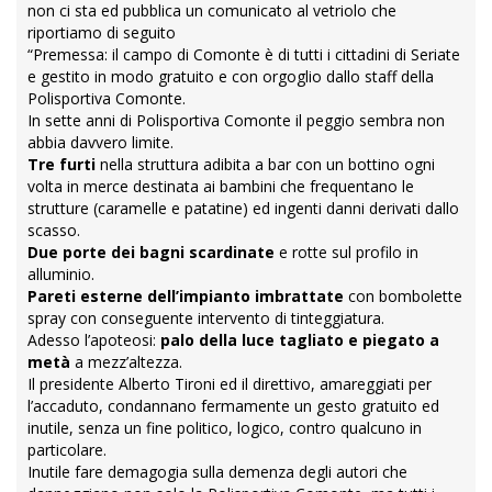
non ci sta ed pubblica un comunicato al vetriolo che
riportiamo di seguito
“Premessa: il campo di Comonte è di tutti i cittadini di Seriate
e gestito in modo gratuito e con orgoglio dallo staff della
Polisportiva Comonte.
In sette anni di Polisportiva Comonte il peggio sembra non
abbia davvero limite.
Tre furti
nella struttura adibita a bar con un bottino ogni
volta in merce destinata ai bambini che frequentano le
strutture (caramelle e patatine) ed ingenti danni derivati dallo
scasso.
Due porte dei bagni scardinate
e rotte sul profilo in
alluminio.
Pareti esterne dell’impianto imbrattate
con bombolette
spray con conseguente intervento di tinteggiatura.
Adesso l’apoteosi:
palo della luce tagliato e piegato a
metà
a mezz’altezza.
Il presidente Alberto Tironi ed il direttivo, amareggiati per
l’accaduto, condannano fermamente un gesto gratuito ed
inutile, senza un fine politico, logico, contro qualcuno in
particolare.
Inutile fare demagogia sulla demenza degli autori che