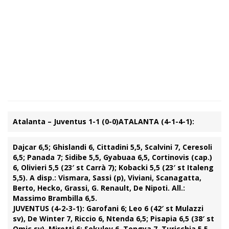
Atalanta – Juventus 1-1 (0-0)
ATALANTA (4-1-4-1):
Dajcar 6,5; Ghislandi 6, Cittadini 5,5, Scalvini 7, Ceresoli
6,5; Panada 7; Sidibe 5,5, Gyabuaa 6,5, Cortinovis (cap.)
6, Olivieri 5,5 (23′ st Carrà 7); Kobacki 5,5 (23′ st Italeng
5,5). A disp.: Vismara, Sassi (p), Viviani, Scanagatta,
Berto, Hecko, Grassi, G. Renault, De Nipoti. All.:
Massimo Brambilla 6,5.
JUVENTUS (4-2-3-1):
Garofani 6; Leo 6 (42′ st Mulazzi
sv), De Winter 7, Riccio 6, Ntenda 6,5; Pisapia 6,5 (38′ st
Omic sv), Miretti 6; Sekulov 6, Tongya 7, Turicchia 5,5