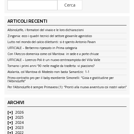
ARTICOLI RECENTI
AlbinoLeffe, i formatori del vivaio e le loro dichiarazioni
Zingonia: ecco i quadri tecnici del settore giovanile agonistico
Lutto nel mondo del calcio dilettanti: si è spento Antonio Pavan
UFFICIALE – Berbenno ripescato in Prima categoria
Con l’Arezzo domenica come col Mantova: in sede e a porte chiuse
UFFICIALE – Lorenzo Poli è un nuovo centrocampista del Villa Valle
Tornano i primi anni ’90 nelle maglie da trasferta: vi piacciono?
Atalanta, col Mantova di Modesto non basta Samardzic: 1-1
Primo contratto pro per il baby esordiente Simonelli: “Gioia e gratitudine per
l’AlbinoLeffe”
Per l’AlbinoLeffe è sempre Primavera (1): “Pronti alla nuova avventura coi nostri valori”
ARCHIVI
2026
2025
2024
2023
2022