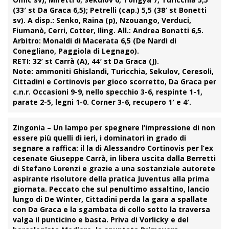
(33′ st Da Graca 6,5); Petrelli (cap.) 5,5 (38′ st Bonetti
sv). A disp.: Senko, Raina (p), Nzouango, Verduci,
Fiumanò, Cerri, Cotter, Iling. All.: Andrea Bonatti 6,5.
Arbitro:
Monaldi di Macerata 6,5 (De Nardi di
Conegliano, Paggiola di Legnago).
RETI:
32′ st Carrà (A), 44′ st Da Graca (J).
Note:
ammoniti Ghislandi, Turicchia, Sekulov, Ceresoli,
Cittadini e Cortinovis per gioco scorretto, Da Graca per
c.n.r. Occasioni 9-9, nello specchio 3-6, respinte 1-1,
parate 2-5, legni 1-0. Corner 3-6, recupero 1′ e 4′.
Zingonia
– Un lampo per spegnere l’impressione di non
essere più quelli di ieri, i dominatori in grado di
segnare a raffica: il la di Alessandro
Cortinovis
per l’ex
cesenate Giuseppe
Carrà
, in libera uscita dalla Berretti
di Stefano Lorenzi e grazie a una sostanziale autorete
aspirante risolutore della pratica
Juventus
alla prima
giornata. Peccato che sul penultimo assaltino, lancio
lungo di De Winter, Cittadini perda la gara a spallate
con
Da Graca
e la sgambata di collo sotto la traversa
valga il punticino e basta. Priva di
Vorlicky
e del