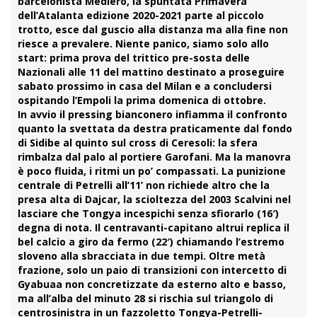
barcelonista Mediero, la spuntata
Primavera
dell’
Atalanta
edizione 2020-2021 parte al piccolo
trotto, esce dal guscio alla distanza ma alla fine non
riesce a prevalere. Niente panico, siamo solo allo
start: prima prova del trittico pre-sosta delle
Nazionali alle 11 del mattino destinato a proseguire
sabato prossimo in casa del Milan e a concludersi
ospitando l’Empoli la prima domenica di ottobre.
In avvio il pressing bianconero infiamma il confronto
quanto la svettata da destra praticamente dal fondo
di
Sidibe
al quinto sul cross di Ceresoli: la sfera
rimbalza dal palo al portiere Garofani. Ma la manovra
è poco fluida, i ritmi un po’ compassati. La punizione
centrale di Petrelli all’11’ non richiede altro che la
presa alta di
Dajcar
, la scioltezza del 2003 Scalvini nel
lasciare che Tongya incespichi senza sfiorarlo (16′)
degna di nota. Il centravanti-capitano altrui replica il
bel calcio a giro da fermo (22′) chiamando l’estremo
sloveno alla sbracciata in due tempi. Oltre metà
frazione, solo un paio di transizioni con intercetto di
Gyabuaa non concretizzate da esterno alto e basso,
ma all’alba del minuto 28 si rischia sul triangolo di
centrosinistra in un fazzoletto Tongya-Petrelli-