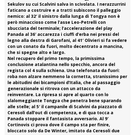
Sekulov su cui
Scalvini
salva in scivolata. I nerazzurrini
faticano a costruire e a tratti subiscono il palleggio
nemico: al 32′ il sinistro dalla lunga di Tongya non è
però minaccioso come l’asse Leo-Petrelli con
sbucciata del terminale; l’accelerazione del play
Panada
al 36′ accarezza i ciuffi d’erba nei pressi del
legno alla destra di Garofani, al 41′ Olivieri si fa vedere
con un conato da fuori, molto decentrato a mancina,
che si spegne alto e largo.
Nel recupero del primo tempo, la primissima
conclusione atalantina nello specchio, ancora del
regista col 4 sulla schiena. Una telefonata da fuori:
roba non alzare nemmeno la cornetta, stranissimo per
le abitudini dei bicampioni d’Italia, che al passaggio
generazionale si ritrova con un attacco da
reinventare. La ripresa si apre al quarto con lo
slalomeggiante
Tongya
che penetra bene sparando
alle stelle; al 5′ il campanile di Scalvini da piazzato di
Ceresoli dall’out di competenza, e di qua tocca a
Panada stoppare il fantasista avversario. Al 9′
Cortinovis ci prova dove il campo sta per finire,
bloccato solo da De Winter, imitato da Ceresoli due