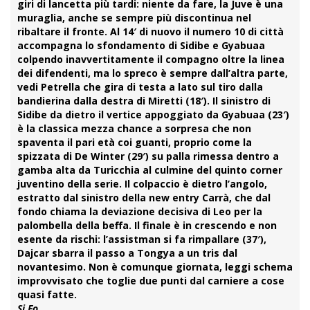
giri di lancetta più tardi: niente da fare, la Juve è una
muraglia, anche se sempre più discontinua nel
ribaltare il fronte. Al 14′ di nuovo il numero 10 di città
accompagna lo sfondamento di Sidibe e
Gyabuaa
colpendo inavvertitamente il compagno oltre la linea
dei difendenti, ma lo spreco è sempre dall’altra parte,
vedi Petrella che gira di testa a lato sul tiro dalla
bandierina dalla destra di Miretti (18′). Il sinistro di
Sidibe da dietro il vertice appoggiato da Gyabuaa (23′)
è la classica mezza chance a sorpresa che non
spaventa il pari età coi guanti, proprio come la
spizzata di De Winter (29′) su palla rimessa dentro a
gamba alta da Turicchia al culmine del quinto corner
juventino della serie. Il colpaccio è dietro l’angolo,
estratto dal sinistro della new entry
Carrà
, che dal
fondo chiama la deviazione decisiva di Leo per la
palombella della beffa. Il finale è in crescendo e non
esente da rischi: l’assistman si fa rimpallare (37′),
Dajcar sbarra il passo a Tongya a un tris dal
novantesimo. Non è comunque giornata, leggi schema
improvvisato che toglie due punti dal carniere a cose
quasi fatte.
Si.Fo.