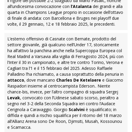
il rigore del possibile 2-2 sbagliato da Mario Pasalic, nonché
all’undicesima convocazione con
l’Atalanta
dei grandi e alla
quarta in Champions League proprio in occasione dell’ottavo
di finale di andata: con Barcellona e Bruges nei playoff due
volte, il 29 gennaio, 12 e 18 febbraio 2025, le precedenti.
L’esterno offensivo di Casnate con Bernate, prodotto del
settore giovanile, già qualcuno nell’Under 17, storicamente
ha all’attivo la panchina anche nella Supercoppa Europea col
Real Madrid a Varsavia alla vigilia di Ferragosto 2024, più con
l’Inter il 30 in campionato, e altre tre contro Torino, Verona e
Cagliari tra l’1 e il 15 febbraio del 2025. Adesso Raffaele
Palladino l’ha richiamato, a causa soprattutto della penuria in
attacco
, dove mancano
Charles De Ketelaere
e Giacomo
Raspadori insieme al centrocampista Ederson.. Niente
chance-bis, invece, per l’altro compagno di squadra Sergej
Levak
, convocato con l’Udinese sabato scorso, peraltro a
segno nel 3-2 della Seconda Squadra ieri contro l’Audace
Cerignola a Caravaggio. Giorgio
Scalvini
è squalificato; in
diffida e quindi a rischio squalifica per il ritorno del 18 marzo
all’Allianz Arena sono De Roon, Djimsiti, Musah, Kossounou
e Scamacca.