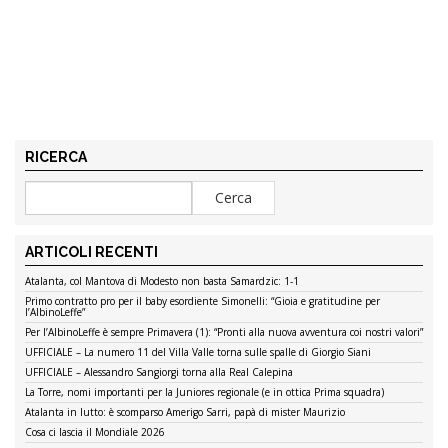
RICERCA
ARTICOLI RECENTI
Atalanta, col Mantova di Modesto non basta Samardzic: 1-1
Primo contratto pro per il baby esordiente Simonelli: “Gioia e gratitudine per
l’AlbinoLeffe”
Per l’AlbinoLeffe è sempre Primavera (1): “Pronti alla nuova avventura coi nostri valori”
UFFICIALE – La numero 11 del Villa Valle torna sulle spalle di Giorgio Siani
UFFICIALE – Alessandro Sangiorgi torna alla Real Calepina
La Torre, nomi importanti per la Juniores regionale (e in ottica Prima squadra)
Atalanta in lutto: è scomparso Amerigo Sarri, papà di mister Maurizio
Cosa ci lascia il Mondiale 2026