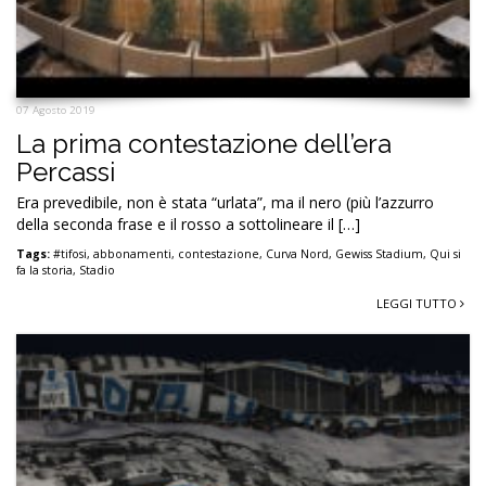
07 Agosto 2019
La prima contestazione dell’era
Percassi
Era prevedibile, non è stata “urlata”, ma il nero (più l’azzurro
della seconda frase e il rosso a sottolineare il […]
Tags:
#tifosi
,
abbonamenti
,
contestazione
,
Curva Nord
,
Gewiss Stadium
,
Qui si
fa la storia
,
Stadio
LEGGI TUTTO