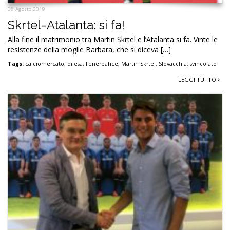
08 Agosto 2019
Skrtel-Atalanta: si fa!
Alla fine il matrimonio tra Martin Skrtel e l’Atalanta si fa. Vinte le
resistenze della moglie Barbara, che si diceva […]
Tags:
calciomercato
,
difesa
,
Fenerbahce
,
Martin Skrtel
,
Slovacchia
,
svincolato
LEGGI TUTTO