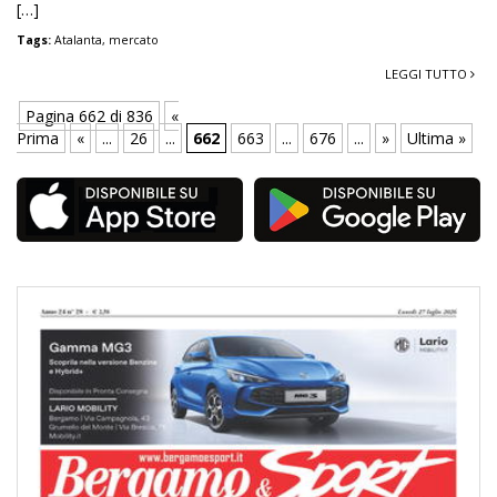
[…]
Tags:
Atalanta
,
mercato
LEGGI TUTTO
Pagina 662 di 836
«
Prima
«
...
26
...
662
663
...
676
...
»
Ultima »