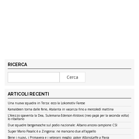
RICERCA
ARTICOLI RECENTI
Una nuova squadra in Terza: ecco la Lokomotiv Farese
Kamaldeen torna dalle ferie, Atalanta in vacanza fino a mercoledì mattina
L’Arezzo spaventa la Dea, Sulemana-Ederson-Krstovic (neo papà per la seconda volta)
lo ribaltano
Due squadre bergamasche sul podio nazionale: Albano ancora campione CSI
Super Mario Pasalic è a Zingonia: ne mancano due all’appello
Bene i nuovi, i Primavera e i veterani meglio: poker AlbinoLeffe a Pavia