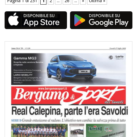
Pagina 1 di 231
1
2
...
26
...
»
Ultima »