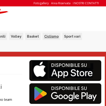
Fotogallery
Area Riservata
I NOSTRI CONTATTI
nili
Volley
Basket
Ciclismo
Sport vari
i
imo team