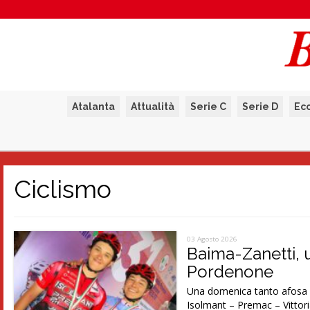
Atalanta
Attualità
Serie C
Serie D
Ec
Ciclismo
03 Agosto 2026
Baima-Zanetti, 
Pordenone
Una domenica tanto afosa q
Isolmant – Premac – Vittori