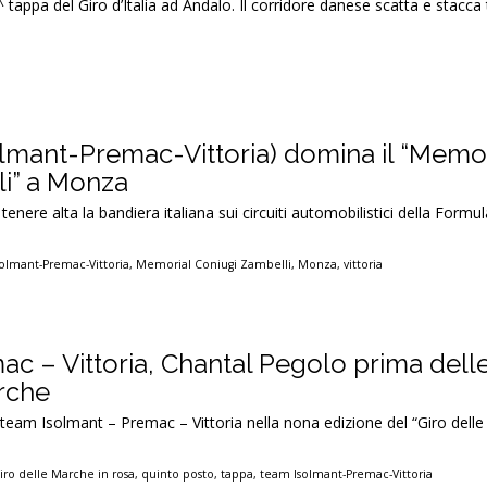
 tappa del Giro d’Italia ad Andalo. Il corridore danese scatta e stacca 
olmant-Premac-Vittoria) domina il “Memor
i” a Monza
tenere alta la bandiera italiana sui circuiti automobilistici della Form
solmant-Premac-Vittoria
,
Memorial Coniugi Zambelli
,
Monza
,
vittoria
c – Vittoria, Chantal Pegolo prima delle
arche
il team Isolmant – Premac – Vittoria nella nona edizione del “Giro dell
iro delle Marche in rosa
,
quinto posto
,
tappa
,
team Isolmant-Premac-Vittoria