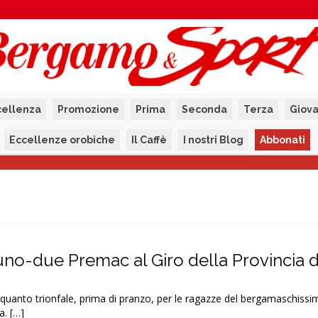
cellenza
Promozione
Prima
Seconda
Terza
Giova
Eccellenze orobiche
Il Caffè
I nostri Blog
Abbonati
uno-due Premac al Giro della Provincia d
uanto trionfale, prima di pranzo, per le ragazze del bergamaschiss
a. […]