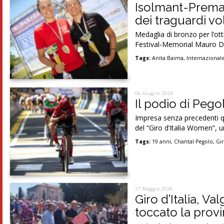
Isolmant-Premac
dei traguardi vo
Medaglia di bronzo per l’ot
Festival-Memorial Mauro De
Tags:
Anita Baima
,
Internazionale
06 Giugno 2026
Il podio di Pego
Impresa senza precedenti qu
del “Giro d’Italia Women”, u
Tags:
19 anni
,
Chantal Pegolo
,
Gi
27 Maggio 2026
Giro d’Italia, Va
toccato la prov