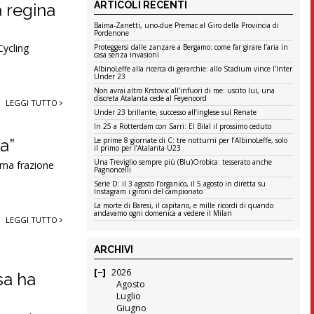
ARTICOLI RECENTI
 regina
Baima-Zanetti, uno-due Premac al Giro della Provincia di
Pordenone
Cycling
Proteggersi dalle zanzare a Bergamo: come far girare l’aria in
casa senza invasioni
AlbinoLeffe alla ricerca di gerarchie: allo Stadium vince l’Inter
Under 23
Non avrai altro Krstovic all’infuori di me: uscito lui, una
discreta Atalanta cede al Feyenoord
LEGGI TUTTO
Under 23 brillante, successo all’inglese sul Renate
In 25 a Rotterdam con Sarri: El Bilal il prossimo ceduto
a”
Le prime 8 giornate di C: tre notturni per l’AlbinoLeffe, solo
il primo per l’Atalanta U23
Una Treviglio sempre più (Blu)Orobica: tesserato anche
ima frazione
Pagnoncelli
Serie D: il 3 agosto l’organico, il 5 agosto in diretta su
Instagram i gironi del campionato
La morte di Baresi, il capitano, e mille ricordi di quando
andavamo ogni domenica a vedere il Milan
LEGGI TUTTO
ARCHIVI
2026
sa ha
Agosto
Luglio
Giugno