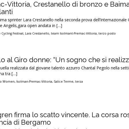
-Vittoria, Crestanello di bronzo e Baima
lanti
tima sprinter Lara Crestanello nella seconda prova dell’Internazionale 
 Angelis,gara open andata in […]
 Cycling Festival
,
Lara Crestanello
,
team Isolmant-Premac-Vittoria
,
terzo posto
lo al Giro donne: “Un sogno che si realizz
ella realizzata dal giovane talento azzurro Chantal Pegolo nella sett
na tra […]
ro Women
,
Isolman-Premac-Vittoria
,
Salice Terme
,
terza
lgren firma lo scatto vincente. La corsa ro
incia di Bergamo