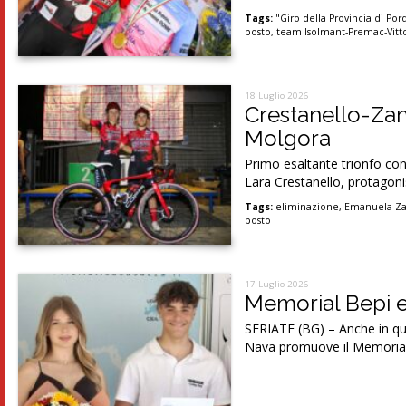
Tags:
"Giro della Provincia di Po
posto
,
team Isolmant-Premac-Vitto
18 Luglio 2026
Crestanello-Zane
Molgora
Primo esaltante trionfo con
Lara Crestanello, protagoni
Tags:
eliminazione
,
Emanuela Za
posto
17 Luglio 2026
Memorial Bepi e
SERIATE (BG) – Anche in que
Nava promuove il Memorial 