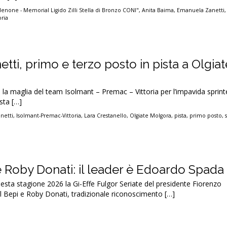
rdenone - Memorial Ligido Zilli Stella di Bronzo CONI"
,
Anita Baima
,
Emanuela Zanetti
ria
tti, primo e terzo posto in pista a Olgiat
 la maglia del team Isolmant – Premac – Vittoria per l’impavida sprint
sta […]
netti
,
Isolmant-Premac-Vittoria
,
Lara Crestanello
,
Olgiate Molgora
,
pista
,
primo posto
,
 Roby Donati: il leader è Edoardo Spada
sta stagione 2026 la Gi-Effe Fulgor Seriate del presidente Fiorenzo
Bepi e Roby Donati, tradizionale riconoscimento […]