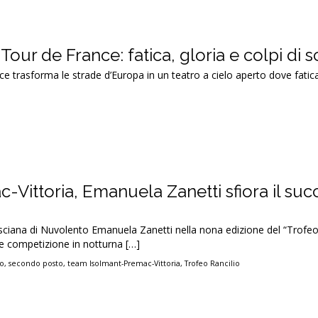
 Tour de France: fatica, gloria e colpi di 
ce trasforma le strade d’Europa in un teatro a cielo aperto dove fatica
Vittoria, Emanuela Zanetti sfiora il suc
esciana di Nuvolento Emanuela Zanetti nella nona edizione del “Trofe
ale competizione in notturna […]
go
,
secondo posto
,
team Isolmant-Premac-Vittoria
,
Trofeo Rancilio