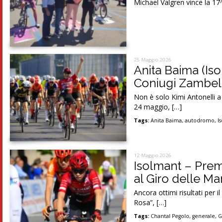
Michael Valgren vince la 17^
25 Maggio 2026
Anita Baima (Is
Coniugi Zambell
Non è solo Kimi Antonelli a 
24 maggio, […]
Tags:
Anita Baima
,
autodromo
,
I
12 Maggio 2026
Isolmant – Prema
al Giro delle M
Ancora ottimi risultati per 
Rosa”, […]
Tags:
Chantal Pegolo
,
generale
,
G