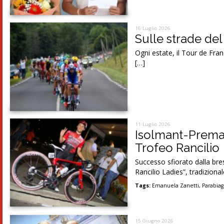
16 Luglio 2026
Sulle strade del
Ogni estate, il Tour de Fran
[…]
11 Luglio 2026
Isolmant-Premac-
Trofeo Rancilio
Successo sfiorato dalla br
Rancilio Ladies”, tradizion
Tags:
Emanuela Zanetti
,
Parabia
15 Giugno 2026