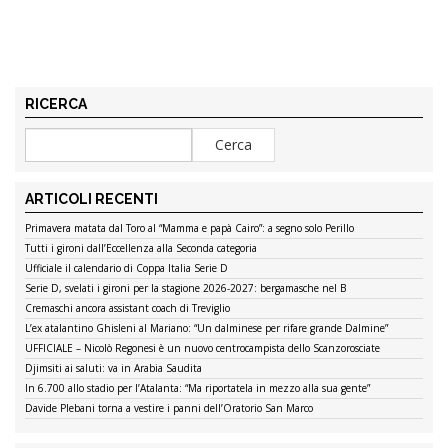
RICERCA
ARTICOLI RECENTI
Primavera matata dal Toro al “Mamma e papà Cairo”: a segno solo Perillo
Tutti i gironi dall’Eccellenza alla Seconda categoria
Ufficiale il calendario di Coppa Italia Serie D
Serie D, svelati i gironi per la stagione 2026-2027: bergamasche nel B
Cremaschi ancora assistant coach di Treviglio
L’ex atalantino Ghisleni al Mariano: “Un dalminese per rifare grande Dalmine”
UFFICIALE – Nicolò Regonesi è un nuovo centrocampista dello Scanzorosciate
Djimsiti ai saluti: va in Arabia Saudita
In 6.700 allo stadio per l’Atalanta: “Ma riportatela in mezzo alla sua gente”
Davide Plebani torna a vestire i panni dell’Oratorio San Marco