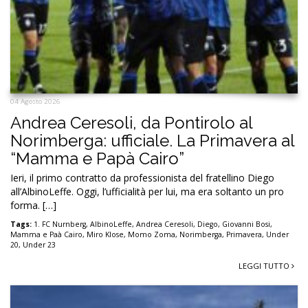
04 Agosto 2026
Andrea Ceresoli, da Pontirolo al
Norimberga: ufficiale. La Primavera al
“Mamma e Papà Cairo”
Ieri, il primo contratto da professionista del fratellino Diego
all’AlbinoLeffe. Oggi, l’ufficialità per lui, ma era soltanto un pro
forma. […]
Tags:
1. FC Nurnberg
,
AlbinoLeffe
,
Andrea Ceresoli
,
Diego
,
Giovanni Bosi
,
Mamma e Paà Cairo
,
Miro Klose
,
Momo Zoma
,
Norimberga
,
Primavera
,
Under
20
,
Under 23
LEGGI TUTTO