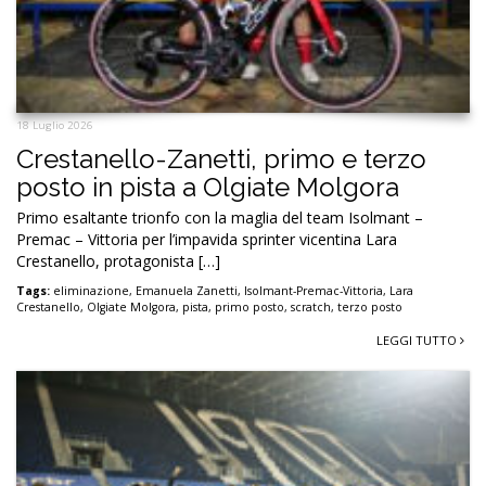
18 Luglio 2026
Crestanello-Zanetti, primo e terzo
posto in pista a Olgiate Molgora
Primo esaltante trionfo con la maglia del team Isolmant –
Premac – Vittoria per l’impavida sprinter vicentina Lara
Crestanello, protagonista […]
Tags:
eliminazione
,
Emanuela Zanetti
,
Isolmant-Premac-Vittoria
,
Lara
Crestanello
,
Olgiate Molgora
,
pista
,
primo posto
,
scratch
,
terzo posto
LEGGI TUTTO