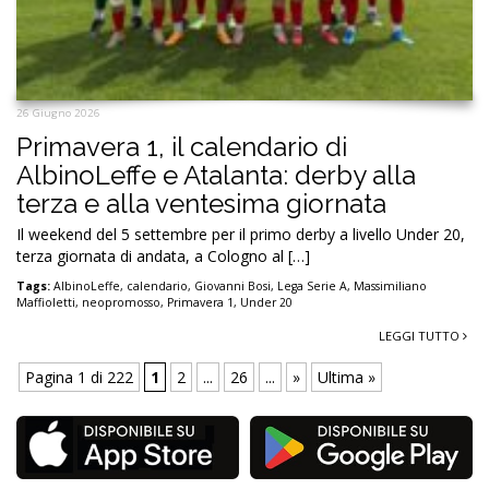
26 Giugno 2026
Primavera 1, il calendario di
AlbinoLeffe e Atalanta: derby alla
terza e alla ventesima giornata
Il weekend del 5 settembre per il primo derby a livello Under 20,
terza giornata di andata, a Cologno al […]
Tags:
AlbinoLeffe
,
calendario
,
Giovanni Bosi
,
Lega Serie A
,
Massimiliano
Maffioletti
,
neopromosso
,
Primavera 1
,
Under 20
LEGGI TUTTO
Pagina 1 di 222
1
2
...
26
...
»
Ultima »