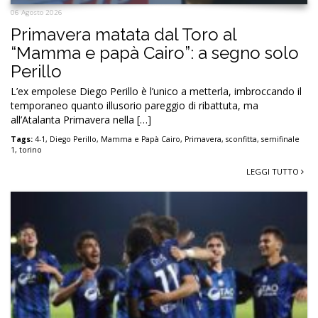
06 Agosto 2026
Primavera matata dal Toro al
“Mamma e papà Cairo”: a segno solo
Perillo
L’ex empolese Diego Perillo è l’unico a metterla, imbroccando il
temporaneo quanto illusorio pareggio di ribattuta, ma
all’Atalanta Primavera nella […]
Tags:
4-1
,
Diego Perillo
,
Mamma e Papà Cairo
,
Primavera
,
sconfitta
,
semifinale
1
,
torino
LEGGI TUTTO