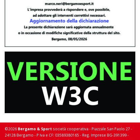
©2026
Bergamo & Sport
società cooperativa - Piazzale San Paolo 27 -
24128 Bergamo - P Iva e CF: 03589380165 - Reg. Imprese BG-391399 -