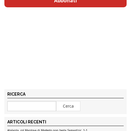
Abbonati
RICERCA
ARTICOLI RECENTI
Atalanta, col Mantova di Modesto non basta Samardzic: 1-1