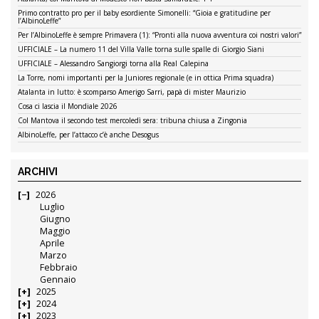
Primo contratto pro per il baby esordiente Simonelli: “Gioia e gratitudine per
l’AlbinoLeffe”
Per l’AlbinoLeffe è sempre Primavera (1): “Pronti alla nuova avventura coi nostri valori”
UFFICIALE – La numero 11 del Villa Valle torna sulle spalle di Giorgio Siani
UFFICIALE – Alessandro Sangiorgi torna alla Real Calepina
La Torre, nomi importanti per la Juniores regionale (e in ottica Prima squadra)
Atalanta in lutto: è scomparso Amerigo Sarri, papà di mister Maurizio
Cosa ci lascia il Mondiale 2026
Col Mantova il secondo test mercoledì sera: tribuna chiusa a Zingonia
AlbinoLeffe, per l’attacco c’è anche Desogus
ARCHIVI
2026
Luglio
Giugno
Maggio
Aprile
Marzo
Febbraio
Gennaio
2025
2024
2023