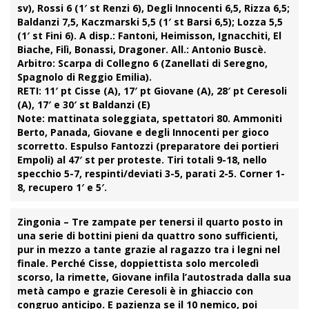
sv), Rossi 6 (1′ st Renzi 6), Degli Innocenti 6,5, Rizza 6,5;
Baldanzi 7,5, Kaczmarski 5,5 (1′ st Barsi 6,5); Lozza 5,5
(1′ st Fini 6). A disp.: Fantoni, Heimisson, Ignacchiti, El
Biache, Filì, Bonassi, Dragoner. All.: Antonio Buscè.
Arbitro:
Scarpa di Collegno 6 (Zanellati di Seregno,
Spagnolo di Reggio Emilia).
RETI:
11′ pt Cisse (A), 17′ pt Giovane (A), 28′ pt Ceresoli
(A), 17′ e 30′ st Baldanzi (E)
Note:
mattinata soleggiata, spettatori 80. Ammoniti
Berto, Panada, Giovane e degli Innocenti per gioco
scorretto. Espulso Fantozzi (preparatore dei portieri
Empoli) al 47′ st per proteste. Tiri totali 9-18, nello
specchio 5-7, respinti/deviati 3-5, parati 2-5. Corner 1-
8, recupero 1′ e 5′.
Zingonia
– Tre zampate per tenersi il
quarto posto
in
una serie di bottini pieni da quattro sono sufficienti,
pur in mezzo a tante grazie al ragazzo tra i legni nel
finale. Perché
Cisse
, doppiettista solo mercoledì
scorso, la rimette,
Giovane
infila l’autostrada dalla sua
metà campo e grazie
Ceresoli
è in ghiaccio con
congruo anticipo. E pazienza se il 10 nemico, poi