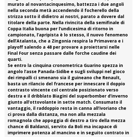
murato al novantacinquesimo, battezza i due angoli
nella seconda metà accendendo il focherello della
strizza sotto il didietro ai nostri, parato a dovere dal
titolare della parte. Nella rivincita della semifinale di
Coppa Italia buona per l’undicesima di ritorno in
campionato, l’apripista è lo stesso, il nuovo fenomeno
dell’
Atalanta
, che a
Zingonia
respira la Primavera e i
playoff salendo a 48 per provare a proiettarsi nelle
Final Four senza passare dalle forche caudine dei
quarti.
Se entro la cinquina cronometrica Guarino spezza in
angolo l’asse Panada-Sidibe e sugli sviluppi nel gioco
dei rimpalli ci smenano sia il guineano che Renault,
basta un rilancio del francese per innescare il doppio
contrasto
vincente col centrale posizionato verso
destra e il dribblato Biagini del superbomber d’inverno
giunto all’ottovolante in sette match. Consumato il
vantaggio, il raddoppio resta in canna all’ivoriano che
ci prova dalla distanza, ma non alla mezzala
romagnola che appoggia di destro a tiro della mezza
chance di
Baldanzi
, servito da Boli ma incapace di
imprimere potenza al mancino e in seguito contrato in