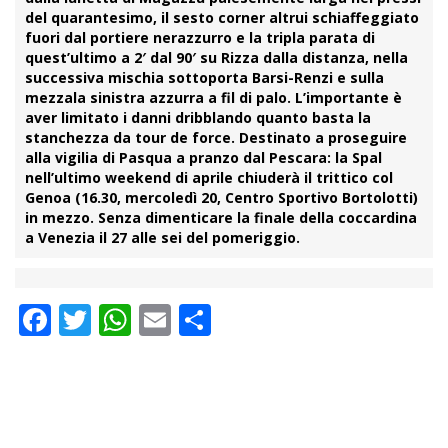
del quarantesimo, il sesto corner altrui schiaffeggiato
fuori dal
portiere
nerazzurro e la tripla parata di
quest’ultimo a 2′ dal 90′ su Rizza dalla distanza, nella
successiva mischia sottoporta Barsi-Renzi e sulla
mezzala sinistra azzurra a fil di palo. L’importante è
aver limitato i danni dribblando quanto basta la
stanchezza da tour de force. Destinato a proseguire
alla vigilia di Pasqua a pranzo dal Pescara: la Spal
nell’ultimo weekend di aprile chiuderà il trittico col
Genoa (16.30, mercoledì 20, Centro Sportivo Bortolotti)
in mezzo. Senza dimenticare la finale della coccardina
a Venezia il 27 alle sei del pomeriggio.
Facebook
Twitter
WhatsApp
Email
Condividi