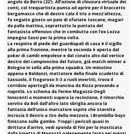
angolo da Berto (22′). All’azione di chiusura virtuale dei
conti, col trequartista-punta ad aprire per il braccetto
bergamasco che di destro cala il tris a mezz’altezza,
fa seguito giusto un paio di sfuriate toscane, magari
da palla inattiva, soprattutto la puntata del
fantasista offensivo che in combutta con l’ex Lozza
impegna Sassi per la prima volta.
La respinta di piede del guardiapali di casa è il sigillo
alla prima frazione, mentre la seconda è aperta dal
poker di cambi empolese e dal conato alto dal vertice
destro del campioncino del futuro, già match winner a
Bologna in sella alla prima squadra. Un minutino
appena e
Baldanzi
, mattatore della finale scudetto di
Sassuolo, il fragoroso 5-3 a ruoli invertiti, trova il
corridoio apertogli da mancina da Rizza provando a
riaprirla. Lo schema da fermo Magazzù-Degli
Innocenti a momenti supera la recinzione, il rimorchio
servito da Boli dall’altro lato sbriglia ancora la
fantasia dell’unico marcatore ospite che stavolta
incrocia il destro a tiro della mezzora. I Brambilla-boys
finiscono sulle gambe. Troppi i pericoli quasi in
dirittura d’arrivo, vedi sponda di Fini per la masticata
dalla lunetta di Magazzù palesemente larga nei pressi