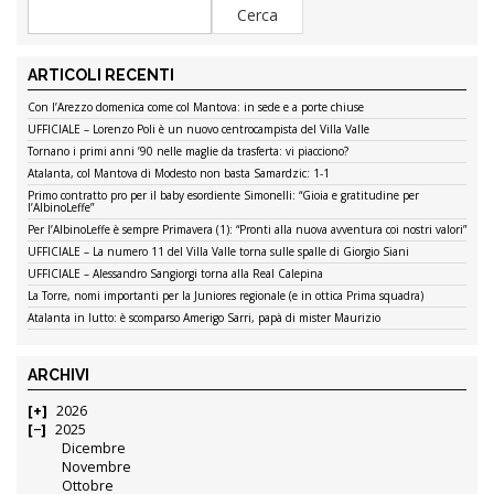
ARTICOLI RECENTI
Con l’Arezzo domenica come col Mantova: in sede e a porte chiuse
UFFICIALE – Lorenzo Poli è un nuovo centrocampista del Villa Valle
Tornano i primi anni ’90 nelle maglie da trasferta: vi piacciono?
Atalanta, col Mantova di Modesto non basta Samardzic: 1-1
Primo contratto pro per il baby esordiente Simonelli: “Gioia e gratitudine per
l’AlbinoLeffe”
Per l’AlbinoLeffe è sempre Primavera (1): “Pronti alla nuova avventura coi nostri valori”
UFFICIALE – La numero 11 del Villa Valle torna sulle spalle di Giorgio Siani
UFFICIALE – Alessandro Sangiorgi torna alla Real Calepina
La Torre, nomi importanti per la Juniores regionale (e in ottica Prima squadra)
Atalanta in lutto: è scomparso Amerigo Sarri, papà di mister Maurizio
ARCHIVI
2026
2025
Dicembre
Novembre
Ottobre