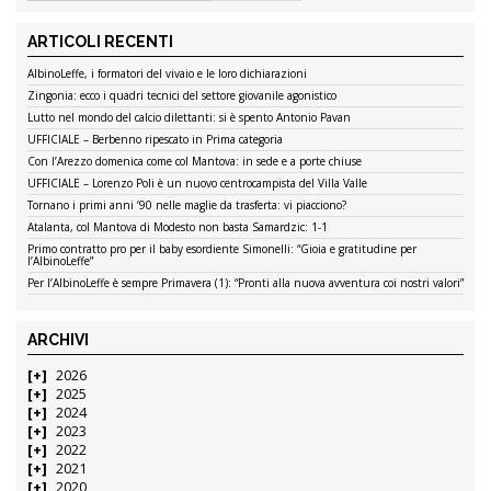
ARTICOLI RECENTI
AlbinoLeffe, i formatori del vivaio e le loro dichiarazioni
Zingonia: ecco i quadri tecnici del settore giovanile agonistico
Lutto nel mondo del calcio dilettanti: si è spento Antonio Pavan
UFFICIALE – Berbenno ripescato in Prima categoria
Con l’Arezzo domenica come col Mantova: in sede e a porte chiuse
UFFICIALE – Lorenzo Poli è un nuovo centrocampista del Villa Valle
Tornano i primi anni ’90 nelle maglie da trasferta: vi piacciono?
Atalanta, col Mantova di Modesto non basta Samardzic: 1-1
Primo contratto pro per il baby esordiente Simonelli: “Gioia e gratitudine per
l’AlbinoLeffe”
Per l’AlbinoLeffe è sempre Primavera (1): “Pronti alla nuova avventura coi nostri valori”
ARCHIVI
2026
2025
2024
2023
2022
2021
2020