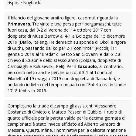
rispose Nuytinck.
Il bilancio del giovane arbitro ligure, casomai, riguarda la
Primavera
. Tre vinte e una persa per i bergamaschi, tutte
fuori casa, dal 3-2 al Verona del 14 ottobre 2017 con
doppietta di Musa Barrow al 4-1 a Bologna del 15 dicembre
2019 (Diallo, Italeng, Heidenreich su sponda di Okoli e rigore
di Guth), passando dal ko per 2-1 con l’Inter (Piccoli) l’11
gennaio 2019 al “Breda” di Sesto San Giovanni e dal 6-2 al
Chievo il 20 aprile dello stesso anno (Colpani, doppiette di
Cambiaghi e Kulusevski, Peli). Per il
Sassuolo
, al contrario,
percorso netto anche perché unico, il 3-1 al Torino al
Filadelfia il 19 maggio 2019 con doppietta di Raspadori, e
andando indietro nel tempo un pari con l’Entella ma in Under
17 l’8 febbraio 2015.
Completano la triade di campo gli assistenti Alessandro
Costanzo di Orvieto e Matteo Passeri di Gubbio. Il ruolo di
quarto ufficiale per la partita valida per la decima giornata di
campionato è stato invece affidato ad Alberto Santoro di
Messina. Questi, infine, i nominativi per la delicata mansione