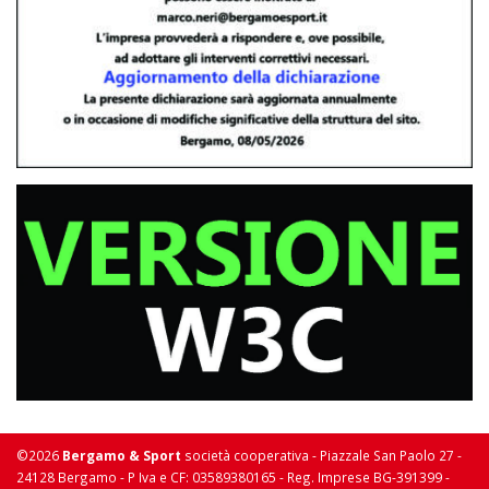
©2026
Bergamo & Sport
società cooperativa - Piazzale San Paolo 27 -
24128 Bergamo - P Iva e CF: 03589380165 - Reg. Imprese BG-391399 -