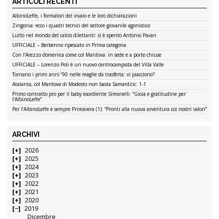
ARTICOLI RECENTI
AlbinoLeffe, i formatori del vivaio e le loro dichiarazioni
Zingonia: ecco i quadri tecnici del settore giovanile agonistico
Lutto nel mondo del calcio dilettanti: si è spento Antonio Pavan
UFFICIALE – Berbenno ripescato in Prima categoria
Con l’Arezzo domenica come col Mantova: in sede e a porte chiuse
UFFICIALE – Lorenzo Poli è un nuovo centrocampista del Villa Valle
Tornano i primi anni ’90 nelle maglie da trasferta: vi piacciono?
Atalanta, col Mantova di Modesto non basta Samardzic: 1-1
Primo contratto pro per il baby esordiente Simonelli: “Gioia e gratitudine per
l’AlbinoLeffe”
Per l’AlbinoLeffe è sempre Primavera (1): “Pronti alla nuova avventura coi nostri valori”
ARCHIVI
2026
2025
2024
2023
2022
2021
2020
2019
Dicembre