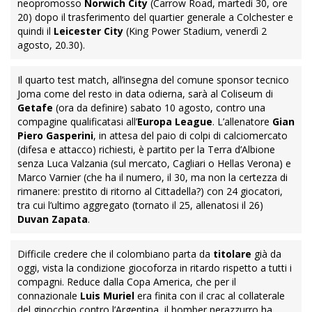
neopromosso
Norwich City
(Carrow Road, martedì 30, ore
20) dopo il trasferimento del quartier generale a Colchester e
quindi il
Leicester City
(King Power Stadium, venerdì 2
agosto, 20.30).
Il quarto test match, all’insegna del comune sponsor tecnico
Joma come del resto in data odierna, sarà al Coliseum di
Getafe
(ora da definire) sabato 10 agosto, contro una
compagine qualificatasi all’
Europa League
. L’allenatore
Gian
Piero Gasperini
, in attesa del paio di colpi di calciomercato
(difesa e attacco) richiesti, è partito per la Terra d’Albione
senza Luca Valzania (sul mercato, Cagliari o Hellas Verona) e
Marco Varnier (che ha il numero, il 30, ma non la certezza di
rimanere: prestito di ritorno al Cittadella?) con 24 giocatori,
tra cui l’ultimo aggregato (tornato il 25, allenatosi il 26)
Duvan Zapata
.
Difficile credere che il colombiano parta da
titolare
già da
oggi, vista la condizione giocoforza in ritardo rispetto a tutti i
compagni. Reduce dalla Copa America, che per il
connazionale
Luis Muriel
era finita con il crac al collaterale
del ginocchio contro l’Argentina, il bomber nerazzurro ha