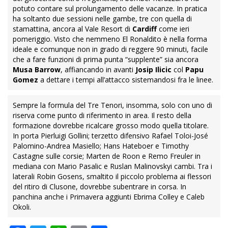
potuto contare sul prolungamento delle vacanze. In pratica
ha soltanto due sessioni nelle gambe, tre con quella di
stamattina, ancora al Vale Resort di
Cardiff
come ieri
pomeriggio. Visto che nemmeno El Ronaldito è nella forma
ideale e comunque non in grado di reggere 90 minuti, facile
che a fare funzioni di prima punta “supplente” sia ancora
Musa Barrow
, affiancando in avanti
Josip Ilicic
col
Papu
Gomez
a dettare i tempi all’attacco sistemandosi fra le linee.
Sempre la formula del Tre Tenori, insomma, solo con uno di
riserva come punto di riferimento in area. Il resto della
formazione dovrebbe ricalcare grosso modo quella titolare.
In porta Pierluigi Gollini; terzetto difensivo Rafael Toloi-José
Palomino-Andrea Masiello; Hans Hateboer e Timothy
Castagne sulle corsie; Marten de Roon e Remo Freuler in
mediana con Mario Pasalic e Ruslan Malinovskyi cambi. Tra i
laterali Robin Gosens, smaltito il piccolo problema ai flessori
del ritiro di Clusone, dovrebbe subentrare in corsa. In
panchina anche i Primavera aggiunti Ebrima Colley e Caleb
Okoli.