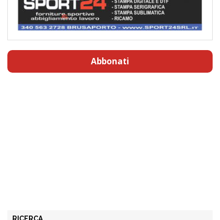
Abbonati
RICERCA