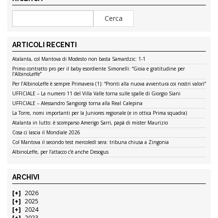
ARTICOLI RECENTI
Atalanta, col Mantova di Modesto non basta Samardzic: 1-1
Primo contratto pro per il baby esordiente Simonelli: “Gioia e gratitudine per
l’AlbinoLeffe”
Per l’AlbinoLeffe è sempre Primavera (1): “Pronti alla nuova avventura coi nostri valori”
UFFICIALE – La numero 11 del Villa Valle torna sulle spalle di Giorgio Siani
UFFICIALE – Alessandro Sangiorgi torna alla Real Calepina
La Torre, nomi importanti per la Juniores regionale (e in ottica Prima squadra)
Atalanta in lutto: è scomparso Amerigo Sarri, papà di mister Maurizio
Cosa ci lascia il Mondiale 2026
Col Mantova il secondo test mercoledì sera: tribuna chiusa a Zingonia
AlbinoLeffe, per l’attacco c’è anche Desogus
ARCHIVI
2026
2025
2024
2023