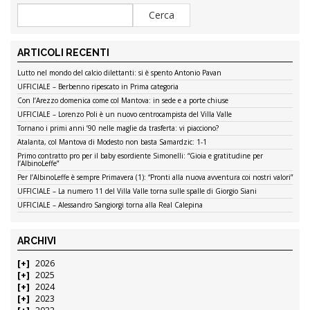
ARTICOLI RECENTI
Lutto nel mondo del calcio dilettanti: si è spento Antonio Pavan
UFFICIALE – Berbenno ripescato in Prima categoria
Con l’Arezzo domenica come col Mantova: in sede e a porte chiuse
UFFICIALE – Lorenzo Poli è un nuovo centrocampista del Villa Valle
Tornano i primi anni ’90 nelle maglie da trasferta: vi piacciono?
Atalanta, col Mantova di Modesto non basta Samardzic: 1-1
Primo contratto pro per il baby esordiente Simonelli: “Gioia e gratitudine per
l’AlbinoLeffe”
Per l’AlbinoLeffe è sempre Primavera (1): “Pronti alla nuova avventura coi nostri valori”
UFFICIALE – La numero 11 del Villa Valle torna sulle spalle di Giorgio Siani
UFFICIALE – Alessandro Sangiorgi torna alla Real Calepina
ARCHIVI
2026
2025
2024
2023